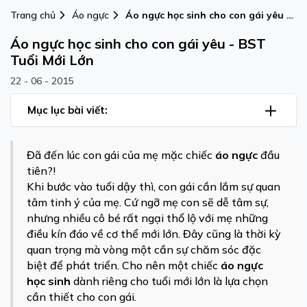
Trang chủ
Áo ngực
Áo ngực học sinh cho con gái yêu -
BST Tuổi Mới Lớn
Áo ngực học sinh cho con gái yêu - BST
Tuổi Mới Lớn
22 - 06 - 2015
Mục lục bài viết:
Đã đến lúc con gái của mẹ mặc chiếc
áo ngực
đầu
tiên?!
Khi bước vào tuổi dậy thì, con gái cần lắm sự quan
tâm tinh ý của mẹ. Cứ ngỡ mẹ con sẽ dễ tâm sự,
nhưng nhiều cô bé rất ngại thổ lộ với mẹ những
điều kín đáo về cơ thể mới lớn. Đây cũng là thời kỳ
quan trọng mà vòng một cần sự chăm sóc đặc
biệt để phát triển. Cho nên một chiếc
áo ngực
học sinh
dành riêng cho tuổi mới lớn là lựa chọn
cần thiết cho con gái.