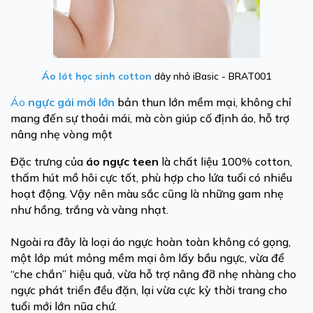
Áo lót học sinh cotton
dây nhỏ iBasic - BRAT001
Áo
ngực gái mới lớn
bản thun lớn mềm mại, không chỉ
mang đến sự thoải mái, mà còn giúp cố định áo, hỗ trợ
nâng nhẹ vòng một
Đặc trưng của
áo ngực
teen
là chất liệu 100% cotton,
thấm hút mồ hôi cực tốt, phù hợp cho lứa tuổi có nhiều
hoạt động. Vậy nên màu sắc cũng là những gam nhẹ
như hồng, trắng và vàng nhạt.
Ngoài ra đây là loại
áo ngực
hoàn toàn
không
có
gọng
,
một lớp
mút mỏng
mềm mại ôm lấy bầu ngực, vừa để
“che chắn” hiệu quả, vừa hỗ trợ nâng đỡ nhẹ nhàng cho
ngực phát triển đều đặn, lại vừa cực kỳ thời trang cho
tuổi mới lớn nũa chứ.