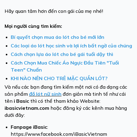
Hãy quan tâm hơn đến con gái của mẹ nhé!
Mọi người cùng tìm kiếm:
Bí quyết chọn mua áo lót cho bé mới lớn
Các loại áo lót học sinh và lợi ích bất ngờ của chúng
Cách chọn lựa áo lót cho bé gái tuổi dậy thì
Cách Chọn Mua Chiếc Áo Ngực Đầu Tiên "Tuổi
Teen" Chuẩn
KHI NÀO NÊN CHO TRẺ MẶC QUẦN LÓT?
Và nếu các bạn đang tìm kiếm một nơi có đa dạng các
sản phẩm
đồ lót nữ
sinh
đơn giản mà tinh tế như cái
tên
i Basic
thì có thể tham khảo Website:
ibasicvietnam.com
hoặc đăng ký các kênh mua hàng
dưới đây:
Fanpage
iBasic
:
https://www.facebook.com/iBasicVietnam