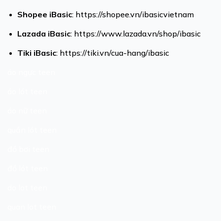
Shopee
iBasic
: https://shopee.vn/ibasicvietnam
Lazada
iBasic
: https://www.lazada.vn/shop/ibasic
Tiki
iBasic
: https://tiki.vn/cua-hang/ibasic
áo ngực teen
áo lót teen
áo nữ teen
quần lót teen
đồ bơi teen
đồ lót teen
do lot teen
quan lot teen