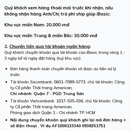
Quý khách xem hàng thoải mái trước khi nhận, nếu
không nhận hàng Anh/Chị trả phí ship giúp iBasic:
Khu vực miền Nam: 20.000 vnđ
Khu vực miền Trung & miền Bắc: 30.000 vnđ
2.
Chuyển tiền qua tài khoản ngân hàng
:
Quý khách chuyển khoản qua tài khoản của iBasic trong vòng 1 -
3 ngày kể từ ngày đặt hàng (tuỷ khu vực):
Đơn hàng thanh toán chuyển khoản sẽ được ưu tiên xử lý
trước
0601-7089-5773
Công
Tài khoản Sacombank:
, chủ tài khoản:
ty Cổ phần Thời trang American
,
Chi nhánh:
Quận 7 - PGD Trung Sơn
1017-535-036
Công
Tài khoản Vietcombank:
, chủ tài khoản:
ty Cổ phần Thời trang American
,
Quận 1 - Chi nhánh TP. HCM
Phòng giao dịch
Nội dung chuyển khoản quý khách ghi lại mã đơn hàng +
số điện thoại . Ví dụ AF1000133340 0938351751