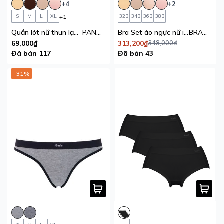
+4
+2
+1
S
M
L
XL
32B
34B
36B
38B
Quần lót nữ thun lạnh Smoothies bikini màu da iBasic
PANW130
Bra Set áo ngực nữ iBasic có gọng mút vừa và Quần lót nữ iBasic thun lạnh Smoothies bikini
BRAW130+PANW130
69,000₫
313,200₫
348,000₫
Đã bán 117
Đã bán 43
-31%