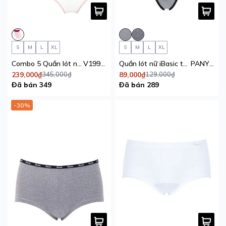
S
M
L
XL
S
M
L
XL
Combo 5 Quần lót nữ thun lạnh bikini iBasic
V199_3
Quần lót nữ iBasic thun lạnh air thoáng khí phom bikini Young & Free
PANY106
239,000₫
345,000₫
89,000₫
129,000₫
Đã bán 349
Đã bán 289
-30%