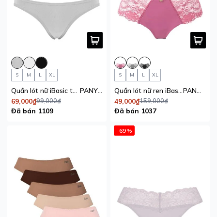
S
M
L
XL
S
M
L
XL
Quần lót nữ iBasic thun lạnh phom bikini
PANY110
Quần lót nữ ren iBasic phối thun lạnh lọt khe
PANW167
69,000₫
99,000₫
49,000₫
159,000₫
Đã bán 1109
Đã bán 1037
-69%