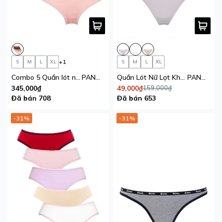
+1
S
M
L
XL
S
M
L
XL
Combo 5 Quần lót nữ iBasic thun lạnh Smoothies bikini
PANW130
Quần Lót Nữ Lọt Khe Thun Lạnh Phối Ren iBasic
PANW141
345,000₫
49,000₫
159,000₫
Đã bán 708
Đã bán 653
-31%
-31%