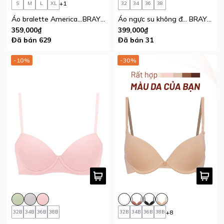
+1
S
M
L
XL
32
34
36
38
Áo bralette American Classic iBasic mút mỏng phom tam giác cotton USA kháng khuẩn
BRAY116
Áo ngực su không đường may iBasic phối lưới mút mỏng tam giác Bralette
BRAY103
359,000₫
399,000₫
Đã bán 629
Đã bán 31
-10%
-30%
+8
32B
34B
36B
38B
32B
34B
36B
38B