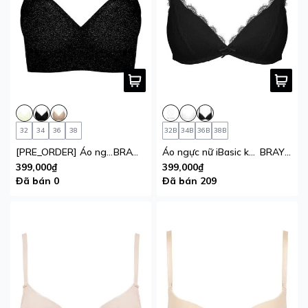
32
34
36
38
32B
34B
36B
38B
[PRE_ORDER] Áo ngực su mút mỏng Multiway iBasic không gọng 1 móc cài
BRAW127
Áo ngực nữ iBasic không gọng mút mỏng full ren
BRAY080
399,000₫
399,000₫
Đã bán 0
Đã bán 209