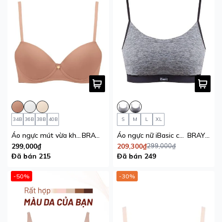
34B
36B
38B
40B
S
M
L
XL
Áo ngực mút vừa không gọng cúp demi iBasic
BRAW158
Áo ngực nữ iBasic cami không gọng mút mỏng thun lạnh thoáng khí Young & Free
BRAY106
299,000₫
209,300₫
299,000₫
Đã bán 215
Đã bán 249
-50%
-30%