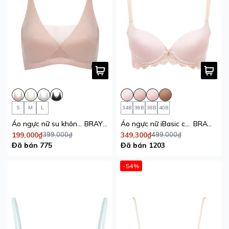
S
M
L
34B
36B
38B
40B
Áo ngực nữ su không đường may iBasic mút mỏng phối lưới bralette không lộ viền
BRAY112
Áo ngực nữ iBasic có gọng mút mỏng cúp trơn màu da phối thân ren
BRAW136
199,000₫
399,000₫
349,300₫
499,000₫
Đã bán 775
Đã bán 1203
-54%