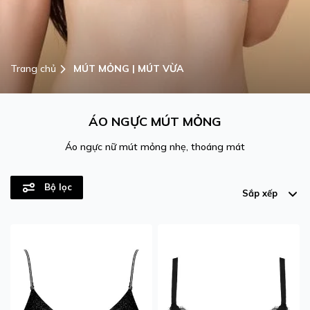
Trang chủ
MÚT MỎNG | MÚT VỪA
MÚT MỎNG | MÚT VỪA
ÁO NGỰC MÚT MỎNG
Áo ngực nữ mút mỏng nhẹ, thoáng mát
Bộ lọc
Sắp xếp