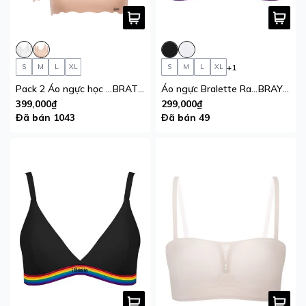
+1
S
M
L
XL
S
M
L
XL
Pack 2 Áo ngực học sinh không đường may iBasic mút mỏng
BRAT030_PA2
Áo ngực Bralette Rainbow Cotton USA iBasic mút mỏng tam giác lưng sọc loang
BRAY117B
399,000₫
299,000₫
Đã bán 1043
Đã bán 49