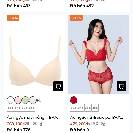
Đã bán 467
Đã bán 432
-10%
-20%
+1
32B
34B
36B
38B
32B
34B
36B
38B
Áo ngực mút mỏng không gọng vải bamboo iBasic
BRAW175
Áo ngực nữ iBasic phom T_Shirt có gọng mút mỏng full ren đỏ season of love
BRAW173
269,100₫
299,000₫
479,200₫
599,000₫
Đã bán 776
Đã bán 0