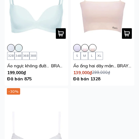
32B
34B
36B
38B
S
M
L
XL
Áo ngực không đường may iBasic mút vừa lazer cut
BRAW033
Áo ống hai dây mảnh iBasic không đường may mút mỏng
BRAY094
199,000₫
139,000₫
299,000₫
Đã bán 875
Đã bán 1328
-30%