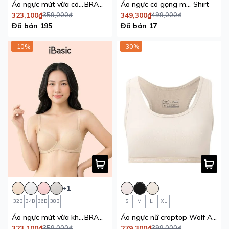
Áo ngực mút vừa có gọng vải bamboo iBasic
BRAW176A
Áo ngực có gọng mút mỏng trơn T
Shirt
323,100₫
359,000₫
349,300₫
499,000₫
Đã bán 195
Đã bán 17
-10%
-30%
+1
32B
34B
36B
38B
S
M
L
XL
Áo ngực mút vừa không gọng vải bamboo iBasic
BRAW176
Áo ngực nữ croptop Wolf Active x iBasic lưng chữ U thể thao không gọng mút mỏng – BRAW161
323,100₫
359,000₫
279,300₫
399,000₫