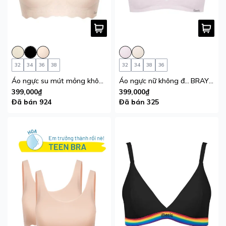
32
34
36
38
32
34
38
36
Áo ngực su mút mỏng không đường may iBasic tàng hình, không lộ viền BRAW111
Áo ngực nữ không đường may iBasic mút mỏng tam giác Bralette
BRAY103A
399,000₫
399,000₫
Đã bán 924
Đã bán 325