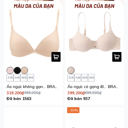
32B
34B
36B
38B
32B
34B
36B
38B
Áo ngực không gọng mút mỏng vải thoáng khí Tshirt iBasic
BRAW086
Áo ngực có gọng iBasic mút vừa mặc áo dài cup T_Shirt
BRAW120
319,200₫
399,000₫
399,200₫
499,000₫
Đã bán 1563
Đã bán 937
-30%