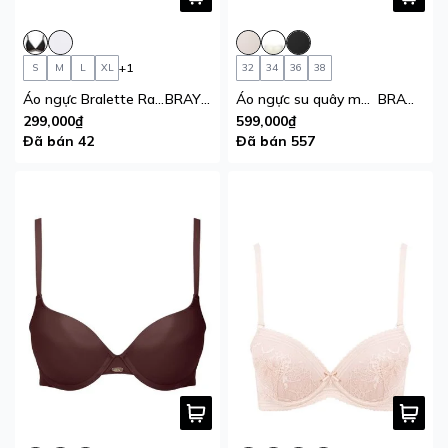
+1
S
M
L
XL
32
34
36
38
Áo ngực Bralette Rainbow Cotton USA iBasic mút mỏng tam giác lưng sọc
BRAY117A
Áo ngực su quây mút mỏng chống tuột Multiway iBasic không gọng cup ngang tặng kèm dây vai trong
BRAW093
299,000₫
599,000₫
Đã bán 42
Đã bán 557