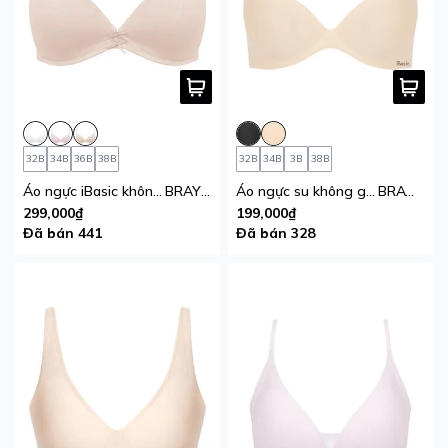
32B
34B
36B
38B
32B
34B
3B
38B
Áo ngực iBasic không gọng mút mỏng cotton USA kháng khuẩn
BRAY058
Áo ngực su không gọng mút vừa iBasic không đường may thoáng khí
BRAW174
299,000₫
199,000₫
Đã bán 441
Đã bán 328