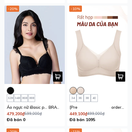
-20%
-10%
32B
34B
36B
38B
34
36
38
40
Áo ngực nữ iBasic phom T_Shirt có gọng mút mỏng full ren đen season of love
BRAW173
[Pre
order] Áo ngực su mút mỏng iBasic che mỡ lưng, tàng hình không đường may phối lưới
479,200₫
599,000₫
449,100₫
499,000₫
Đã bán 0
Đã bán 1095
-20%
-13%