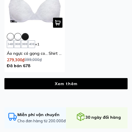
+1
34B
36B
38B
40B
Áo ngực có gọng cotton USA iBasic mút mỏng cúp T
Shirt Young & Free
279,300₫
399,000₫
Đã bán 678
Xem thêm
Miễn phí vận chuyển
30 ngày đổi hàng
Cho đơn hàng từ 200.000đ