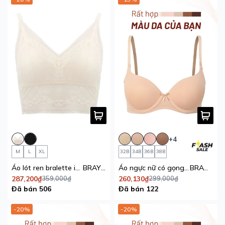
+4
M
L
XL
32B
34B
36B
38B
Áo lót ren bralette iBasic phom cami mút mỏng
BRAY118
Áo ngực nữ có gọng iBasic mút vừa mặc áo dài Tshirt Smoothies
BRAW130
287,200₫
359,000₫
260,130₫
299,000₫
Đã bán 506
Đã bán 122
-20%
-20%