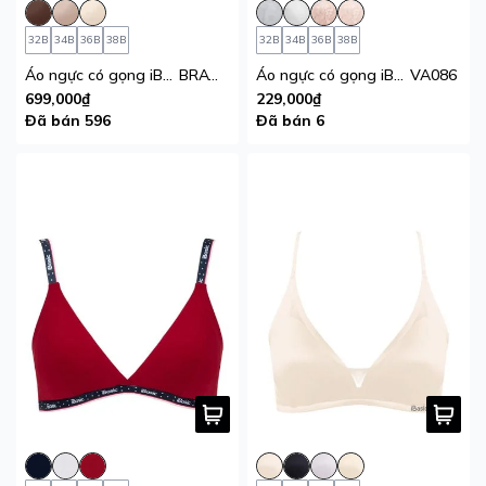
32B
34B
36B
38B
32B
34B
36B
38B
Áo ngực có gọng iBasic mút vừa ánh satin
BRAW118
Áo ngực có gọng iBasic mút vừa phối ren
VA086
699,000₫
229,000₫
Đã bán 596
Đã bán 6