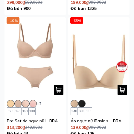
299,000₫
599,000₫
199,000₫
399,000₫
Đã bán 900
Đã bán 1325
-10%
-65%
+2
32B
34B
36B
38B
34B
36B
38B
Bra Set áo ngực nữ iBasic có gọng mút vừa và Quần lót nữ iBasic thun lạnh Smoothies bikini
BRAW130+PANW130
Áo ngực nữ iBasic su đúc gọng dẻo mút dày Multiway
BRAW117
313,200₫
348,000₫
139,000₫
399,000₫
Đã bán 43
Đã bán 105