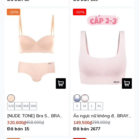
-30%
-50%
32B
34B
36B
38B
S
M
L
XL
[NUDE TONE] Bra Set áo ngực nữ iBasic áo ngực có gọng mút dày và quần không đường may lưng cao
BRAW163+V119
Áo ngực nữ không đường may seamless iBasic không gọng mút mỏng
BRAY100
320,600₫
458,000₫
149,500₫
299,000₫
Đã bán 15
Đã bán 2677