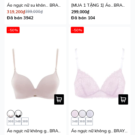
Áo ngực nữ su không đường may iBasic mút mỏng Bralette không lộ viền
BRAW115
[MUA 1 TẶNG 1] Áo ngực nữ iBasic Inviswire gọng ảo mút mỏng form Tshirt
BRAW157
319,200₫
399,000₫
299,000₫
Đã bán 3942
Đã bán 104
-50%
-50%
36B
34B
38B
34B
36B
38B
Áo ngực nữ không gọng iBasic trơn mút dày 4cm phom cup Tshirt
BRAW091
Áo ngực nữ không gọng iBasic mút mỏng phối ren
BRAY049