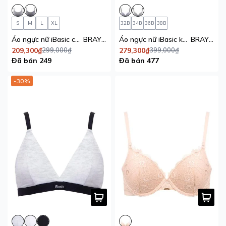
S
M
L
XL
32B
34B
36B
38B
Áo ngực nữ iBasic cami không gọng mút mỏng thun lạnh thoáng khí Young & Free
BRAY106
Áo ngực nữ iBasic không gọng mút mỏng thoáng khí phom tam giác Young & Free
BRAY101
209,300₫
299,000₫
279,300₫
399,000₫
Đã bán 249
Đã bán 477
-30%