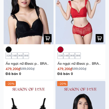
32B
34B
36B
38B
32B
34B
36B
38B
Áo ngực nữ iBasic phom T_Shirt có gọng mút mỏng full ren đen season of love
BRAW173
Áo ngực nữ iBasic phom T_Shirt có gọng mút mỏng full ren đỏ season of love
BRAW173
479,200₫
599,000₫
479,200₫
599,000₫
Đã bán 0
Đã bán 0
-20%
-20%