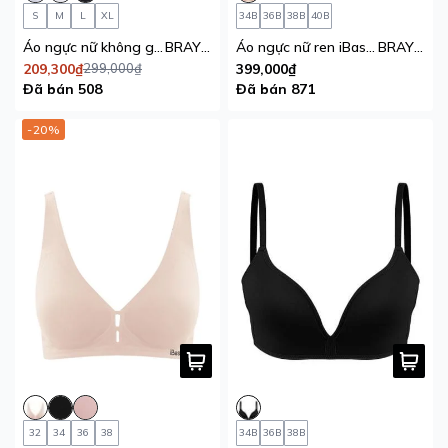
S
M
L
XL
34B
36B
38B
40B
Áo ngực nữ không gọng cotton USA iBasic mút mỏng tam giác Bralette Young & Free
BRAY107
Áo ngực nữ ren iBasic có gọng mút mỏng họa tiết ren
BRAY109
209,300₫
299,000₫
399,000₫
Đã bán 508
Đã bán 871
-20%
32
34
36
38
34B
36B
38B