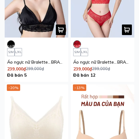
S/M
L/XL
S/M
L/XL
Áo ngực nữ Bralette satin phối ren đen Season of love
BRAW171
Áo ngực nữ Bralette satin phối ren đỏ Season of love
BRAW171
239,000₫
299,000₫
239,000₫
299,000₫
Đã bán 5
Đã bán 12
-20%
-13%