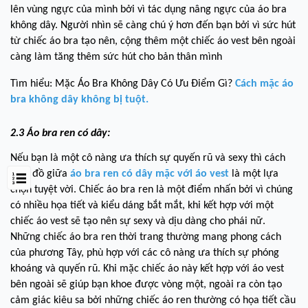
lên vùng ngực của mình bởi vì tác dụng nâng ngực của áo bra
không dây. Người nhìn sẽ càng chú ý hơn đến bạn bởi vì sức hút
từ chiếc áo bra tạo nên, cộng thêm một chiếc áo vest bên ngoài
càng làm tăng thêm sức hút cho bản thân mình
Tìm hiểu: Mặc Áo Bra Không Dây Có Ưu Điểm Gì?
Cách mặc áo
bra không dây không bị tuột.
2.3 Áo bra ren có dây:
Nếu bạn là một cô nàng ưa thích sự quyến rũ và sexy thì cách
phối đồ giữa
áo bra ren có dây mặc với áo vest
là một lựa
chọn tuyệt vời. Chiếc áo bra ren là một điểm nhấn bởi vì chúng
có nhiều họa tiết và kiểu dáng bắt mắt, khi kết hợp với một
chiếc áo vest sẽ tạo nên sự sexy và dịu dàng cho phái nữ.
Những chiếc áo bra ren thời trang thường mang phong cách
của phương Tây, phù hợp với các cô nàng ưa thích sự phóng
khoáng và quyến rũ. Khi mặc chiếc áo này kết hợp với áo vest
bên ngoài sẽ giúp bạn khoe được vòng một, ngoài ra còn tạo
cảm giác kiêu sa bởi những chiếc áo ren thường có họa tiết cầu