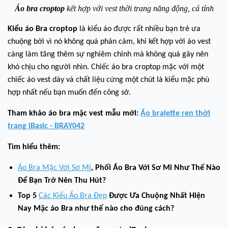
Áo bra croptop
kết hợp với vest thời trang năng động, cá tính
Kiểu áo Bra croptop
là kiểu áo được rất nhiều bạn trẻ ưa
chuộng bởi vì nó không quá phản cảm, khi kết hợp với áo vest
càng làm tăng thêm sự nghiêm chỉnh mà không quá gây nên
khó chịu cho người nhìn. Chiếc áo bra croptop mặc với một
chiếc áo vest dày và chất liệu cứng một chút là kiểu mặc phù
hợp nhất nếu bạn muốn đến công sở.
Tham khảo áo bra mặc vest mẫu mới:
Áo bralette ren thời
trang iBasic - BRAY042
Tìm hiểu thêm:
Áo Bra Mặc Với Sơ Mi
, Phối Áo Bra Với Sơ Mi Như Thế Nào
Để Bạn Trở Nên Thu Hút?
Top 5
Các Kiểu Áo Bra Đẹp
Được Ưa Chuộng Nhất Hiện
Nay Mặc áo Bra như thế nào cho đúng cách?