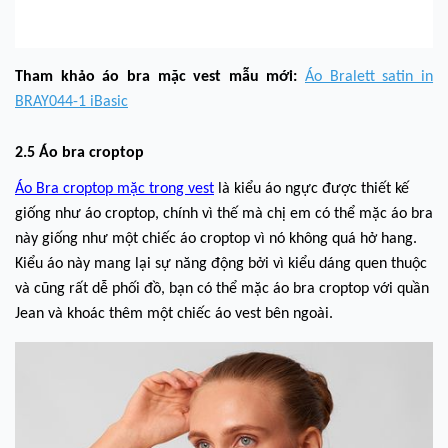
Tham khảo áo bra mặc vest mẫu mới:
Áo Bralett satin in
BRAY044-1 iBasic
2.5 Áo bra croptop
Áo Bra croptop mặc trong vest
là kiểu áo ngực được thiết kế
giống như áo croptop, chính vì thế mà chị em có thể mặc áo bra
này giống như một chiếc áo croptop vì nó không quá hở hang.
Kiểu áo này mang lại sự năng động bởi vì kiểu dáng quen thuộc
và cũng rất dễ phối đồ, bạn có thể mặc áo bra croptop với quần
Jean và khoác thêm một chiếc áo vest bên ngoài.