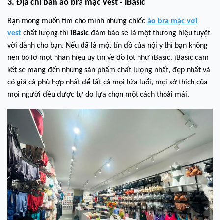
3. Địa chỉ bán áo bra mặc vest - iBasic
Bạn mong muốn tìm cho mình những chiếc
áo bra mặc với
vest
chất lượng thì
iBasic
đảm bảo sẽ là một thương hiệu tuyệt
vời dành cho bạn. Nếu đã là một tín đồ của nội y thì bạn không
nên bỏ lỡ một nhãn hiệu uy tín về đồ lót như iBasic. iBasic cam
kết sẽ mang đến những sản phẩm chất lượng nhất, đẹp nhất và
có giá cả phù hợp nhất để tất cả mọi lứa luổi, mọi sở thích của
mọi người đều được tự do lựa chọn một cách thoải mái.