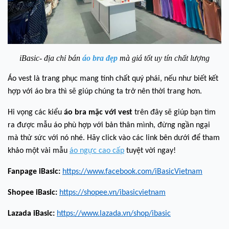
iBasic- địa chỉ bán
áo bra đẹp
mà giá tốt uy tín chất lượng
Áo vest là trang phục mang tính chất quý phái, nếu như biết kết
hợp với áo bra thì sẽ giúp chúng ta trở nên thời trang hơn.
Hi vọng các kiểu
áo bra mặc với vest
trên đây sẽ giúp bạn tìm
ra được mẫu áo phù hợp với bản thân mình, đừng ngần ngại
mà thử sức với nó nhé. Hãy click vào các link bên dưới để tham
khảo một vài mẫu
áo ngực cao cấp
tuyệt vời ngay!
Fanpage iBasic:
https://www.facebook.com/iBasicVietnam
Shopee iBasic:
https://shopee.vn/ibasicvietnam
Lazada iBasic:
https://www.lazada.vn/shop/ibasic