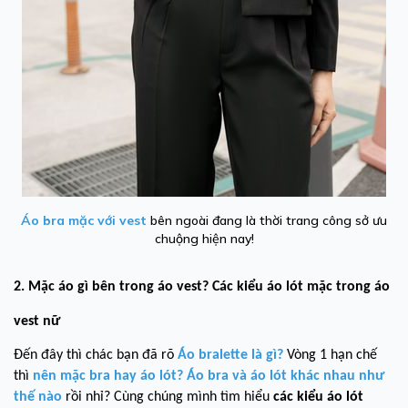
Áo bra mặc với vest
bên ngoài đang là thời trang công sở ưu
chuộng hiện nay!
2. Mặc áo gì bên trong áo vest? Các kiểu áo lót mặc trong áo
vest nữ
Đến đây thì chác bạn đã rõ
Áo bralette là gì?
Vòng 1 hạn chế
thì
nên mặc bra hay áo lót?
Áo bra và áo lót khác nhau như
thế nào
rồi nhỉ? Cùng chúng mình tìm hiểu
các kiểu áo lót