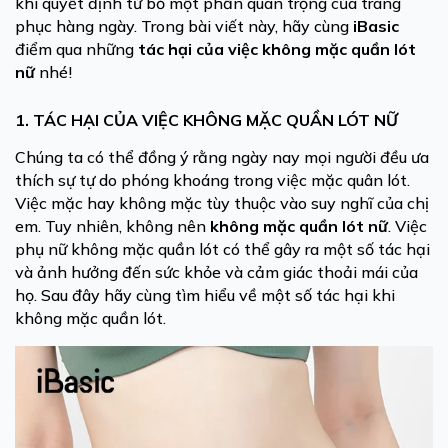
khi quyết định từ bỏ một phần quan trọng của trang
phục hàng ngày. Trong bài viết này, hãy cùng
iBasic
điểm qua những
tác hại của việc không mặc quần lót
nữ
nhé!
1. TÁC HẠI CỦA VIỆC KHÔNG MẶC QUẦN LÓT NỮ
Chúng ta có thể đồng ý rằng ngày nay mọi người đều ưa
thích sự tự do phóng khoáng trong việc mặc quân lót.
Việc mặc hay không mặc tùy thuộc vào suy nghĩ của chị
em. Tuy nhiên, không nên
không mặc quần lót nữ
. Việc
phụ nữ không mặc quần lót có thể gây ra một số tác hại
và ảnh hưởng đến sức khỏe và cảm giác thoải mái của
họ. Sau đây hãy cùng tìm hiểu về một số tác hại khi
không mặc quần lót.