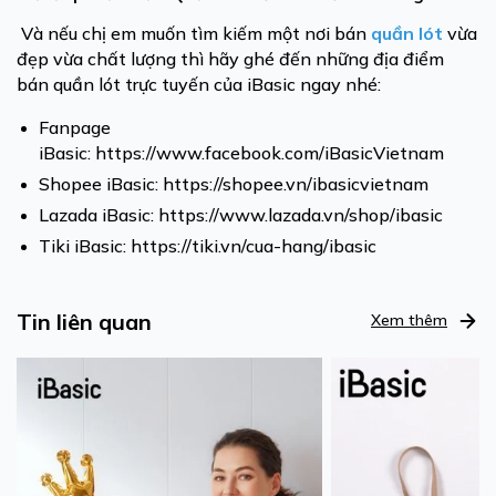
Và nếu chị em muốn tìm kiếm một nơi bán
quần lót
vừa
đẹp vừa chất lượng thì hãy ghé đến những địa điểm
bán quần lót trực tuyến của iBasic ngay nhé:
Fanpage
iBasic:
https://www.facebook.com/iBasicVietnam
Shopee iBasic:
https://shopee.vn/ibasicvietnam
Lazada iBasic:
https://www.lazada.vn/shop/ibasic
Tiki iBasic:
https://tiki.vn/cua-hang/ibasic
Tin liên quan
Xem thêm