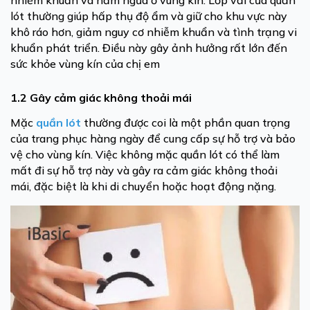
nhiễm khuẩn và nấm ngứa ở vùng kín. Lớp vải của quần
lót thường giúp hấp thụ độ ẩm và giữ cho khu vực này
khô ráo hơn, giảm nguy cơ nhiễm khuẩn và tình trạng vi
khuẩn phát triển. Điều này gây ảnh hưởng rất lớn đến
sức khỏe vùng kín của chị em
1.2 Gây cảm giác không thoải mái
Mặc
quần lót
thường được coi là một phần quan trọng
của trang phục hàng ngày để cung cấp sự hỗ trợ và bảo
vệ cho vùng kín. Việc không mặc quần lót có thể làm
mất đi sự hỗ trợ này và gây ra cảm giác không thoải
mái, đặc biệt là khi di chuyển hoặc hoạt động nặng.