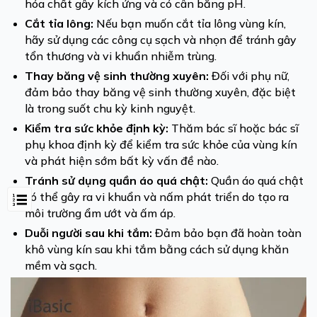
hóa chất gây kích ứng và có cân bằng pH.
Cắt tỉa lông:
Nếu bạn muốn cắt tỉa lông vùng kín,
hãy sử dụng các công cụ sạch và nhọn để tránh gây
tổn thương và vi khuẩn nhiễm trùng.
Thay băng vệ sinh thường xuyên
:
Đối với phụ nữ,
đảm bảo thay băng vệ sinh thường xuyên, đặc biệt
là trong suốt chu kỳ kinh nguyệt.
Kiểm tra sức khỏe định kỳ
:
Thăm bác sĩ hoặc bác sĩ
phụ khoa định kỳ để kiểm tra sức khỏe của vùng kín
và phát hiện sớm bất kỳ vấn đề nào.
Tránh sử dụng quần áo quá chật
:
Quần áo quá chật
có thể gây ra vi khuẩn và nấm phát triển do tạo ra
môi trường ẩm ướt và ấm áp.
Duỗi người sau khi tắm:
Đảm bảo bạn đã hoàn toàn
khô vùng kín sau khi tắm bằng cách sử dụng khăn
mềm và sạch.