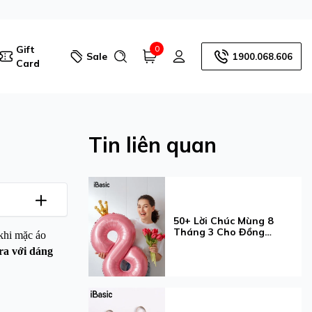
Gift
0
Sale
1900.068.606
Card
Tin liên quan
50+ Lời Chúc Mùng 8
Tháng 3 Cho Đồng
khi mặc áo
Nghiệp Ý Nghĩa Và Tinh
ra với dáng
Tế