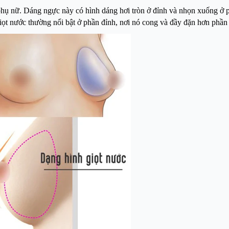
hụ nữ. Dáng ngực này có hình dáng hơi tròn ở đỉnh và nhọn xuống ở p
iọt nước thường nổi bật ở phần đỉnh, nơi nó cong và đầy đặn hơn phần