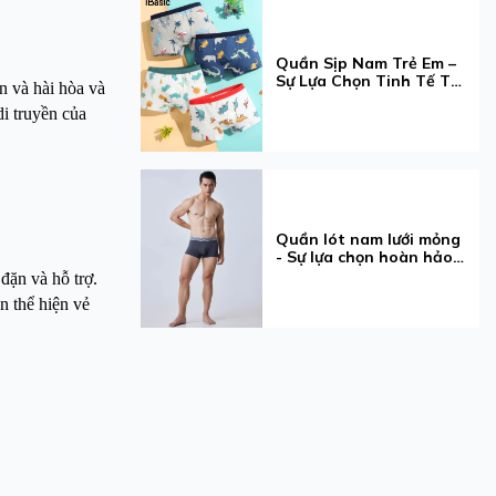
Quần Sịp Nam Trẻ Em –
Sự Lựa Chọn Tinh Tế Từ
n và hài hòa và
iBasic Dành Cho Bé Yêu
di truyền của
Quần lót nam lưới mỏng
- Sự lựa chọn hoàn hảo
cho phái mạnh
đặn và hỗ trợ.
n thể hiện vẻ