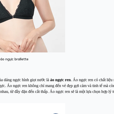
áo ngực brallette
ủa dáng ngực hình giọt nước là
áo ngực ren
. Áo ngực ren có chất liệu 
ngực. Áo ngực ren không chỉ mang đến vẻ đẹp gợi cảm và tinh tế mà còn
nhau, từ đầy đặn đến cắt thấp. Áo ngực ren sẽ là một lựa chọn hợp lý 