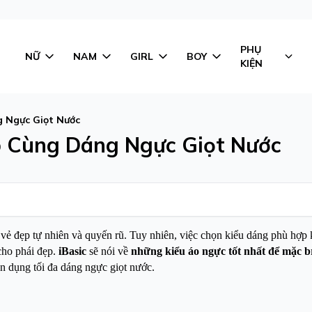
PHỤ
NỮ
NAM
GIRL
BOY
KIỆN
 Ngực Giọt Nước
 Cùng Dáng Ngực Giọt Nước
vẻ đẹp tự nhiên và quyến rũ. Tuy nhiên, việc chọn kiểu dáng phù hợp 
cho phái đẹp.
iBasic
sẽ nói về
những kiểu áo ngực tốt nhất để mặc b
ận dụng tối đa dáng ngực giọt nước.