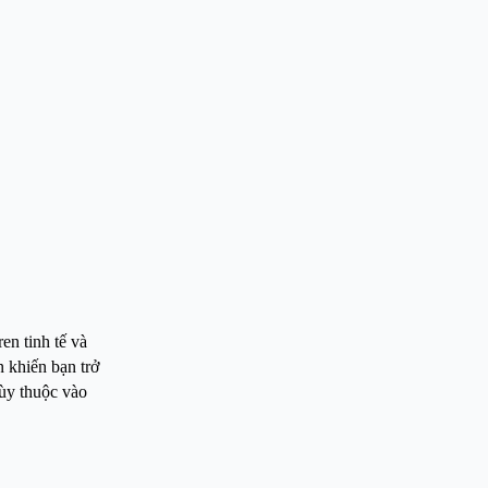
ren tinh tế và
 khiến bạn trở
tùy thuộc vào