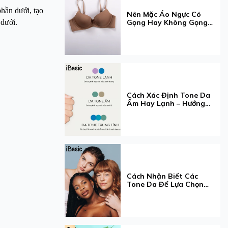
hần dưới, tạo
Nên Mặc Áo Ngực Có
 dưới.
Gọng Hay Không Gọng?
Hướng Dẫn Chọn Loại
Phù Hợp Nhất
Cách Xác Định Tone Da
Ấm Hay Lạnh – Hướng
Dẫn Chi Tiết & Cách
Chọn Màu Phù Hợp
Cách Nhận Biết Các
Tone Da Để Lựa Chọn
Được Phong Cách Phù
Hợp