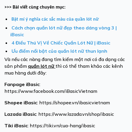
>>> Bài viết cùng chuyên mục:
Bật mí ý nghĩa các sắc màu của quần lót nữ
Cách chọn quần lót nữ đẹp theo dáng vòng 3 |
iBasic
4 Điều Thú Vị Về Chiếc Quần Lót Nữ | iBasic
Ưu điểm nổi bật của quần lót nữ thun lạnh
Và nếu các nàng đang tìm kiếm một nơi có đa dạng các
sản phẩm
quần lót nữ
thì có thể tham khảo các kênh
mua hàng dưới đây:
Fanpage
iBasic
:
https://www.facebook.com/iBasicVietnam
Shopee
iBasic
: https://shopee.vn/ibasicvietnam
Lazada
iBasic
: https://www.lazada.vn/shop/ibasic
Tiki
iBasic
: https://tiki.vn/cua-hang/ibasic