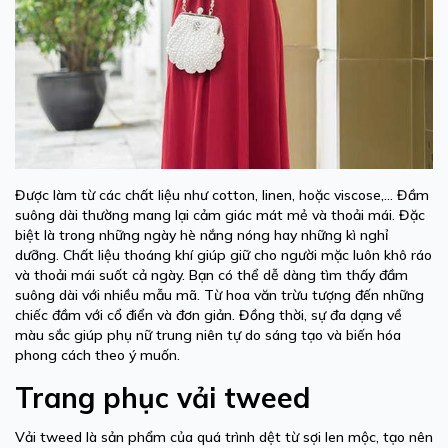
Được làm từ các chất liệu như cotton, linen, hoặc viscose,… Đầm
suông dài thường mang lại cảm giác mát mẻ và thoải mái. Đặc
biệt là trong những ngày hè nắng nóng hay những kì nghỉ
dưỡng. Chất liệu thoáng khí giúp giữ cho người mặc luôn khô ráo
và thoải mái suốt cả ngày. Bạn có thể dễ dàng tìm thấy đầm
suông dài với nhiều mẫu mã. Từ hoa văn trừu tượng đến những
chiếc đầm với cổ điển và đơn giản. Đồng thời, sự đa dạng về
màu sắc giúp phụ nữ trung niên tự do sáng tạo và biến hóa
phong cách theo ý muốn.
Trang phục vải tweed
Vải tweed là sản phẩm của quá trình dệt từ sợi len mộc, tạo nên