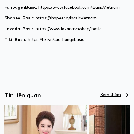
Fanpage
iBasic
:
https://www.facebook.com/iBasicVietnam
Shopee
iBasic
:
https://shopee.vn/ibasicvietnam
Lazada
iBasic
:
https://www.lazada.vn/shop/ibasic
Tiki
iBasic
:
https://tiki.vn/cua-hang/ibasic
Tin liên quan
Xem thêm