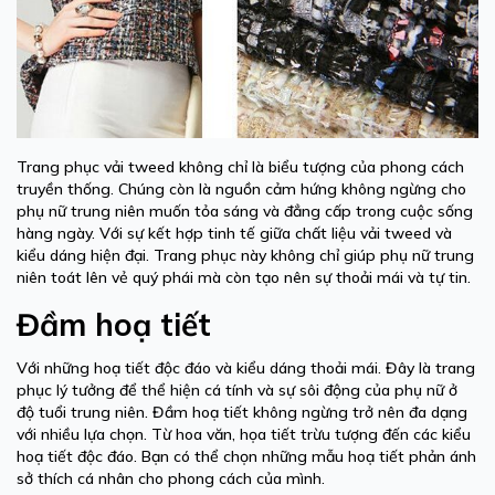
Trang phục vải tweed không chỉ là biểu tượng của phong cách
truyền thống. Chúng còn là nguồn cảm hứng không ngừng cho
phụ nữ trung niên muốn tỏa sáng và đẳng cấp trong cuộc sống
hàng ngày. Với sự kết hợp tinh tế giữa chất liệu vải tweed và
kiểu dáng hiện đại. Trang phục này không chỉ giúp phụ nữ trung
niên toát lên vẻ quý phái mà còn tạo nên sự thoải mái và tự tin.
Đầm hoạ tiết
Với những hoạ tiết độc đáo và kiểu dáng thoải mái. Đây là trang
phục lý tưởng để thể hiện cá tính và sự sôi động của phụ nữ ở
độ tuổi trung niên. Đầm hoạ tiết không ngừng trở nên đa dạng
với nhiều lựa chọn. Từ hoa văn, họa tiết trừu tượng đến các kiểu
hoạ tiết độc đáo. Bạn có thể chọn những mẫu hoạ tiết phản ánh
sở thích cá nhân cho phong cách của mình.