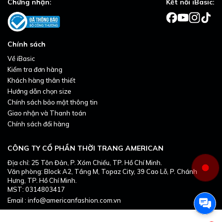
Chứng nhận:
Kết nối iBasic:
Chính sách
Về iBasic
Kiểm tra đơn hàng
Khách hàng thân thiết
Hướng dẫn chọn size
Chính sách bảo mật thông tin
Giao nhận và Thanh toán
Chính sách đổi hàng
CÔNG TY CỔ PHẦN THỜI TRANG AMERICAN
Địa chỉ: 25 Tôn Đản, P. Xóm Chiếu, TP. Hồ Chí Minh.
Văn phòng: Block A2, Tầng M, Topaz City, 39 Cao Lỗ, P. Chánh
Hưng, TP. Hồ Chí Minh.
MST: 0314803417
Email : info@americanfashion.com.vn