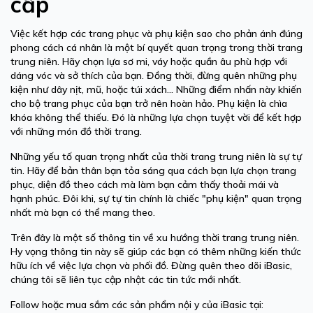
cấp
Việc kết hợp các trang phục và phụ kiện sao cho phản ánh đúng
phong cách cá nhân là một bí quyết quan trọng trong thời trang
trung niên. Hãy chọn lựa sơ mi, váy hoặc quần âu phù hợp với
dáng vóc và sở thích của bạn. Đồng thời, đừng quên những phụ
kiện như dây nịt, mũ, hoặc túi xách... Những điểm nhấn này khiến
cho bộ trang phục của bạn trở nên hoàn hảo. Phụ kiện là chìa
khóa không thể thiếu. Đó là những lựa chọn tuyệt vời để kết hợp
với những món đồ thời trang.
Những yếu tố quan trọng nhất của thời trang trung niên là sự tự
tin. Hãy để bản thân bạn tỏa sáng qua cách bạn lựa chọn trang
phục, diện đồ theo cách mà làm bạn cảm thấy thoải mái và
hạnh phúc. Đôi khi, sự tự tin chính là chiếc "phụ kiện" quan trọng
nhất mà bạn có thể mang theo.
Trên đây là một số thông tin về xu hướng thời trang trung niên.
Hy vọng thông tin này sẽ giúp các bạn có thêm những kiến thức
hữu ích về việc lựa chọn và phối đồ. Đừng quên theo dõi iBasic,
chúng tôi sẽ liên tục cập nhật các tin tức mới nhất.
Follow hoặc mua sắm các sản phẩm nội y của iBasic tại: