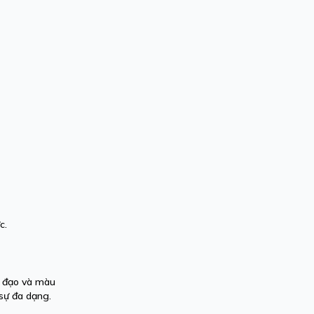
c.
ủ đạo và màu
 sự đa dạng.