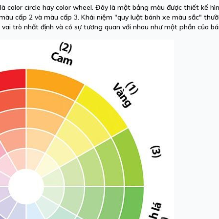
à color circle hay color wheel. Đây là một bảng màu được thiết kế hìn
 màu cấp 2 và màu cấp 3. Khái niệm "quy luật bánh xe màu sắc" thư
vai trò nhất định và có sự tương quan với nhau như một phần của bá