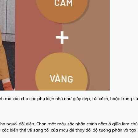
nh mà còn cho các phụ kiện nhỏ như giày dép, túi xách, hoặc trang sứ
ho người đối diện. Chọn một màu sắc nhấn chính nằm ở giữa làm ch
g các biến thể về sáng tối của màu để thay đổi độ tương phản và tạo