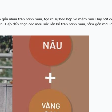
ằm gần nhau trên bánh màu, tạo ra sự hòa hợp và mềm mại. Hãy bắt đ
. Tiếp đến chọn các màu sắc liền kề trên bánh màu, nằm gần màu c