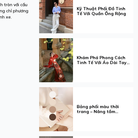
h tròn với cấu
Kỹ Thuật Phối Đồ Tinh
ờng chỉ phương
Tế Với Quần Ống Rộng
nh xe.
Khám Phá Phong Cách
Tinh Tế Với Áo Dài Tay
Phồng
Bảng phối màu thời
trang – Nâng tầm
phong cách của bạn