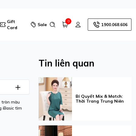
Gift
0
Sale
1900.068.606
Card
Tin liên quan
Bí Quyết Mix & Match:
Thời Trang Trung Niên
g tròn màu
 iBasic tìm