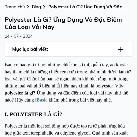
Trang chủ
Blog
Polyester Là Gì? Ứng Dụng Và Đặc
Điểm Của Loại Vải Này
Polyester Là Gì? Ứng Dụng Và Đặc Điểm
Của Loại Vải Này
14 - 07 - 2024
Mục lục bài viết:
Bạn có bao giờ tự hỏi những chiếc áo sơ mi, quần tây, áo khoác
hay thậm chí là những chiếc rèm cửa trong nhà mình được làm từ
loại vải gì? Chắc hẳn bạn sẽ ngạc nhiên khi biết rằng, một trong
những loại vải phổ biến nhất hiện nay chính là polyester. Vậy
polyester là gì?
Ứng dụng và đặc điểm của loại vải này như thế
nào? Hãy cùng
iBasic
khám phá trong bài viết này nhé.
I. POLYESTER LÀ GÌ?
Polyester là một loại sợi tổng hợp được tạo ra từ phản ứng hóa
học giữa axit terephthalic và ethylene glycol. Quá trình sản xuất