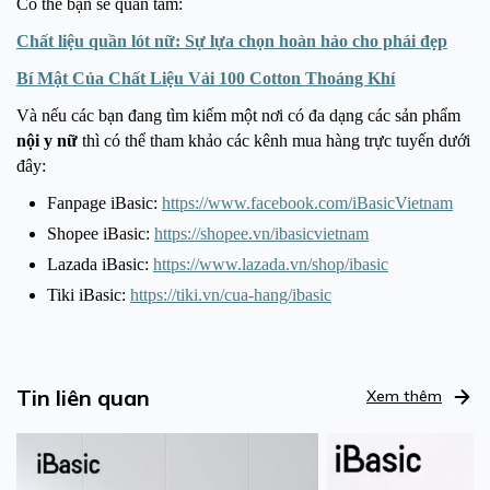
Có thể bạn sẽ quan tâm:
Chất liệu quần lót nữ: Sự lựa chọn hoàn hảo cho phái đẹp
Bí Mật Của Chất Liệu Vải 100 Cotton Thoáng Khí
Và nếu các bạn đang tìm kiếm một nơi có đa dạng các sản phẩm
nội y nữ
thì có thể tham khảo các kênh mua hàng trực tuyến dưới
đây:
Fanpage iBasic:
https://www.facebook.com/iBasicVietnam
Shopee iBasic:
https://shopee.vn/ibasicvietnam
Lazada iBasic:
https://www.lazada.vn/shop/ibasic
Tiki iBasic:
https://tiki.vn/cua-hang/ibasic
Tin liên quan
Xem thêm