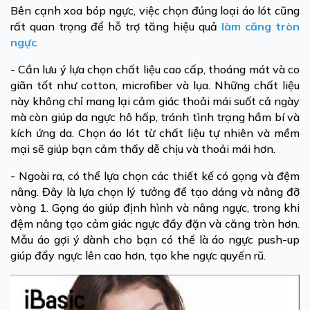
Bên cạnh xoa bóp ngực, việc chọn đúng loại áo lót cũng
rất quan trọng để hỗ trợ tăng hiệu quả
làm căng tròn
ngực
.
- Cần lưu ý lựa chọn chất liệu cao cấp, thoáng mát và co
giãn tốt như cotton, microfiber và lụa. Những chất liệu
này không chỉ mang lại cảm giác thoải mái suốt cả ngày
mà còn giúp da ngực hô hấp, tránh tình trạng hầm bí và
kích ứng da. Chọn áo lót từ chất liệu tự nhiên và mềm
mại sẽ giúp bạn cảm thấy dễ chịu và thoải mái hơn.
- Ngoài ra, có thể lựa chọn các thiết kế có gọng và đệm
nâng. Đây là lựa chọn lý tưởng để tạo dáng và nâng đỡ
vòng 1. Gọng áo giúp định hình và nâng ngực, trong khi
đệm nâng tạo cảm giác ngực đầy đặn và căng tròn hơn.
Mẫu áo gợi ý dành cho bạn có thể là áo ngực push-up
giúp đẩy ngực lên cao hơn, tạo khe ngực quyến rũ.