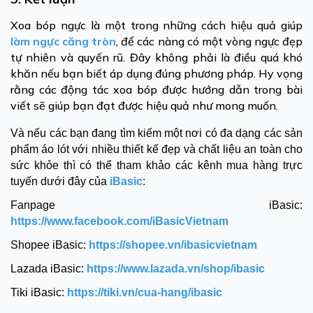
Xoa bóp ngực là một trong những cách hiệu quả giúp
làm ngực căng tròn
, để các nàng có một vòng ngực đẹp
tự nhiên và quyến rũ. Đây không phải là điều quá khó
khăn nếu bạn biết áp dụng đúng phương pháp. Hy vọng
rằng các động tác xoa bóp được hướng dẫn trong bài
viết sẽ giúp bạn đạt được hiệu quả như mong muốn.
Và nếu các bạn đang tìm kiếm một nơi có đa dạng các sản
phẩm áo lót với nhiều thiết kế đẹp và chất liệu an toàn cho
sức khỏe thì có thể tham khảo các kênh mua hàng trực
tuyến dưới đây của
iBasic
:
Fanpage iBasic:
https://www.facebook.com/iBasicVietnam
Shopee iBasic:
https://shopee.vn/ibasicvietnam
Lazada iBasic:
https://www.lazada.vn/shop/ibasic
Tiki iBasic:
https://tiki.vn/cua-hang/ibasic