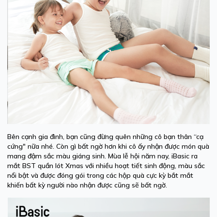
Bên cạnh gia đình, bạn cũng đừng quên những cô bạn thân “cạ
cứng" nữa nhé. Còn gì bất ngờ hơn khi cô ấy nhận được món quà
mang đậm sắc màu giáng sinh. Mùa lễ hội năm nay, iBasic ra
mắt BST quần lót Xmas với nhiều hoạt tiết sinh động, màu sắc
nổi bật và được đóng gói trong các hộp quà cực kỳ bắt mắt
khiến bất kỳ người nào nhận được cũng sẽ bất ngờ.