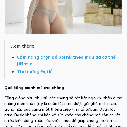
Xem thêm:
Cẩm nang chọn đồ bơi nữ theo màu da cơ thể
| iBasic
Thư mừng Đại lễ
Quà tặng mạnh mẽ cho chàng
Cũng giống như phụ nữ, các chàng sẽ rất bất ngờ khi nhận được
những món quà nội y là quần lót nam được gói ghém chỉn chu
trong hộp quà cùng một thông điệp tình tứ từ bạn. Quần lót
nam iBasic không chỉ bảo vệ sức khỏe cho chàng mà còn có rất
nhiều kiểu dáng, màu sắc khác nhau để giúp chàng thoải mái
trong từng hoạt động mỗi ngày. Chỉ cần bạn để ý một chút, bạn