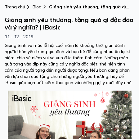
Trang chủ
Blog
Giáng sinh yêu thương, tặng quà gì
độc đáo và ý nghĩa? | iBasic
Giáng sinh yêu thương, tặng quà gì độc đáo
và ý nghĩa? | iBasic
11 - 12 - 2019
Giáng Sinh và mùa lễ hội cuối năm là khoảng thời gian dành
người thân yêu trong gia đình và bạn bè để cùng nhau ôn lại kỉ
niệm, chia sẻ niềm vui và vun đúc thêm tình cảm. Những món
quà tặng vào dịp này cũng có ý nghĩa đặc biệt, thể hiện tình
cảm của người tặng đến người được tặng. Nếu bạn đang phân
vân lựa chọn quà tặng cho những người yêu thương, hãy để
iBasic giúp bạn tiết kiệm thời gian với những gợi ý dưới đây nhé.