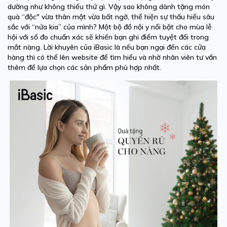
dường như không thiếu thứ gì. Vậy sao không dành tặng món
quà “độc" vừa thân mật vừa bất ngờ, thể hiện sự thấu hiểu sâu
sắc với “nửa kia” của mình? Một bộ đồ nội y nổi bật cho mùa lễ
hội với số đo chuẩn xác sẽ khiến bạn ghi điểm tuyệt đối trong
mắt nàng. Lời khuyên của iBasic là nếu bạn ngại đến các cửa
hàng thì có thể lên website để tìm hiểu và nhờ nhân viên tư vấn
thêm để lựa chọn các sản phẩm phù hợp nhất.