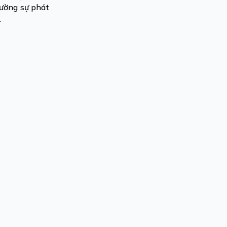
cường sự phát
.