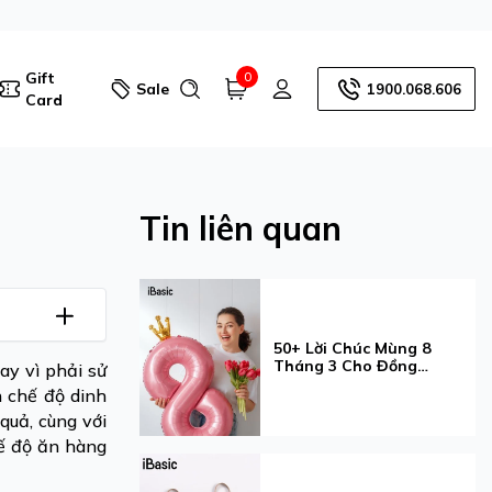
Gift
0
Sale
1900.068.606
Card
Tin liên quan
50+ Lời Chúc Mùng 8
Tháng 3 Cho Đồng
ay vì phải sử
Nghiệp Ý Nghĩa Và Tinh
 chế độ dinh
Tế
quả, cùng với
ế độ ăn hàng