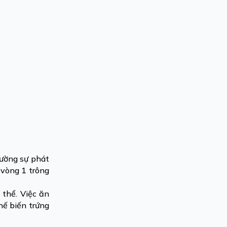
cường sự phát
 vòng 1 trông
 thể. Việc ăn
hế biến trứng