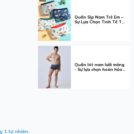
Quần Sịp Nam Trẻ Em –
Sự Lựa Chọn Tinh Tế Từ
iBasic Dành Cho Bé Yêu
Quần lót nam lưới mỏng
- Sự lựa chọn hoàn hảo
cho phái mạnh
g 1 tự nhiên
.