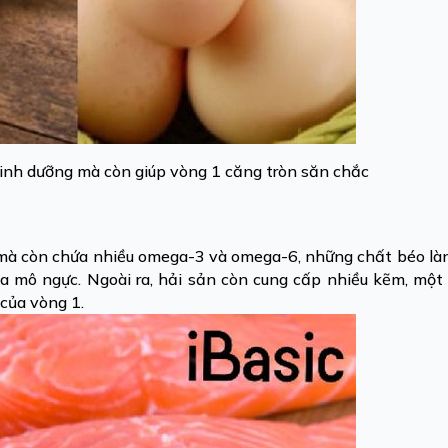
inh dưỡng mà còn giúp vòng 1 căng tròn săn chắc
in mà còn chứa nhiều omega-3 và omega-6, những chất béo l
của mô ngực. Ngoài ra, hải sản còn cung cấp nhiều kẽm, mộ
 của vòng 1.