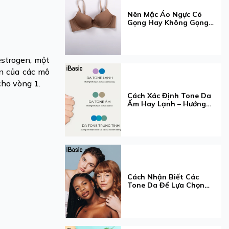
Nên Mặc Áo Ngực Có
Gọng Hay Không Gọng?
Hướng Dẫn Chọn Loại
Phù Hợp Nhất
estrogen, một
ển của các mô
cho vòng 1.
Cách Xác Định Tone Da
Ấm Hay Lạnh – Hướng
Dẫn Chi Tiết & Cách
Chọn Màu Phù Hợp
Cách Nhận Biết Các
Tone Da Để Lựa Chọn
Được Phong Cách Phù
Hợp