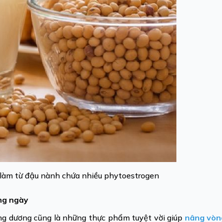
làm từ đậu nành chứa nhiều phytoestrogen
ng ngày
ướng dương cũng là những thực phẩm tuyệt vời giúp
nâng vòn