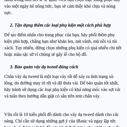
vào một ngày hè nóng bức, bạn sẽ cảm thấy khó chịu và nóng
nực.
2. Tận dụng thêm các loại phụ kiện một cách phù hợp
Để tạo điểm nhấn cho trang phục của bạn, hãy phối thêm phụ
kiện phù hợp, chẳng hạn như khăn len, mũ vành, mũ nồi và túi
xách. Tuy nhiên, đừng chọn những phụ kiện có quá nhiều chi tiết
hoặc màu sặc sỡ vì chúng sẽ gây lố cho bộ đồ.
3. Bảo quản váy dạ tweed đúng cách
Chân váy dạ tweed là một loại váy rất dễ xảy ra tình trạng xù
lông, do đường may rõ rệt và độ thưa vải. Để bảo quản tốt nhất,
hãy tránh sử dụng các loại phụ kiện có khả năng móc vào sợi vải
và tuân theo hướng dẫn giặt có sẵn trên tem chân váy.
Vừa rồi là 10 kiểu phối đồ dành cho váy dạ tweed dành cho các
nàng. Chỉ cần sử dụng những gợi ý của iBasic và ngay lập tức