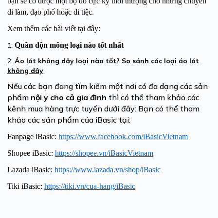
bạn sẽ có được một bộ đồ cực kỳ thời thượng cho những chuyến
đi làm, dạo phố hoặc đi tiệc.
Xem thêm các bài viết tại đây:
1.
Quần độn mông loại nào tốt nhất
2.
Áo lót không dây loại nào tốt? So sánh các loại áo lót
không dây
Nếu các bạn đang tìm kiếm một nơi có đa dạng các sản
phẩm
nội y cho cả gia đình
thì có thể tham khảo các
kênh mua hàng trực tuyến dưới đây: Bạn có thể tham
khảo các sản phẩm của iBasic tại:
Fanpage iBasic:
https://www.facebook.com/iBasicVietnam
Shopee iBasic:
https://shopee.vn/iBasicVietnam
Lazada iBasic:
https://www.lazada.vn/shop/iBasic
Tiki iBasic:
https://tiki.vn/cua-hang/iBasic