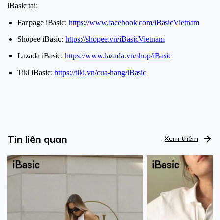
iBasic tại:
Fanpage iBasic:
https://www.facebook.com/iBasicVietnam
Shopee iBasic:
https://shopee.vn/iBasicVietnam
Lazada iBasic:
https://www.lazada.vn/shop/iBasic
Tiki iBasic:
https://tiki.vn/cua-hang/iBasic
Tin liên quan
Xem thêm