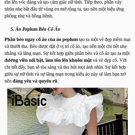
tôn lên vóc dáng và tạo cảm giác nữ tính. Tiếp theo, phần váy
nhún nhẹ bắt đầu từ vùng eo mở rộng ra, tạo nên một hiệu ứng
phồng nhẹ và bồng bềnh.
5. Áo Peplum Bèo Cổ Áo
Phần bèo ngay cổ áo của áo peplum
tạo ra một vẻ đẹp mềm mại
và thướt tha. Bèo được đặt ở vị trí cổ áo, tạo nên một chi tiết nhẹ
nhàng và lãng mạn. Sự kết hợp giữa phần bèo và cổ áo tạo ra một
đường viền nổi bật, làm tôn lên khuôn mặt
và vẻ đẹp cổ. Với
chi tiết đấy, bạn sẽ tỏa sáng và thu hút mọi ánh nhìn. Sự kết hợp
giữa sự nữ tính và sự lãng mạn trong kiểu áo này sẽ làm bạn trở
nên
đáng yêu và quyến rũ
.