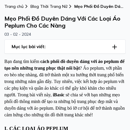
Trang chủ
Blog Thời Trang Nữ
Mẹo Phối Đồ Duyên Dáng
Với Các Loại Áo Peplum
Mẹo Phối Đồ Duyên Dáng Với Các Loại Áo
Cho Các Nàng
Peplum Cho Các Nàng
03 - 02 - 2024
Mục lục bài viết:
Bạn đang tìm kiếm
cách phối đồ duyên dáng với áo peplum để
tạo nên những trang phục thật nổi bật
? Áo peplum, với phần
eo bèo nhẹ nhàng, đã trở thành một xu hướng thời trang phổ biến
trong những năm gần đây. Tuy nhiên, việc kết hợp áo peplum với
các phụ kiện và quần áo khác có thể gây khó khăn cho nhiều
người. Trong bài viết này,
iBasic
sẽ chia sẻ với bạn những mẹo
phối đồ thông minh để tạo ra những bộ trang phục đẹp mắt và
duyên dáng với áo peplum. Đừng bỏ lỡ cơ hội để trở thành nguồn
cảm hứng cho những tín đồ thời trang khác nhé!
I. CÁC LOẠI ÁO PEPLUM