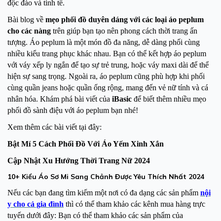
độc đáo và tinh tế.
Bài blog về
mẹo phối đồ duyên dáng với các loại áo peplum
cho các nàng
trên giúp bạn tạo nên phong cách thời trang ấn
tượng. Áo peplum là một món đồ đa năng, dễ dàng phối cùng
nhiều kiểu trang phục khác nhau. Bạn có thể kết hợp áo peplum
với váy xếp ly ngắn để tạo sự trẻ trung, hoặc váy maxi dài để thể
hiện sự sang trọng. Ngoài ra, áo peplum cũng phù hợp khi phối
cùng quần jeans hoặc quần ống rộng, mang đến vẻ nữ tính và cá
nhân hóa. Khám phá bài viết của
iBasic
để biết thêm nhiều mẹo
phối đồ sành điệu với áo peplum bạn nhé!
Xem thêm các bài viết tại đây:
Bật Mí 5 Cách Phối Đồ Với Áo Yếm Xinh Xắn
Cập Nhật Xu Hướng Thời Trang Nữ 2024
10+ Kiểu Áo Sơ Mi Sang Chảnh Được Yêu Thích Nhất 2024
Nếu các bạn đang tìm kiếm một nơi có đa dạng các sản phẩm
nội
y cho cả gia đình
thì có thể tham khảo các kênh mua hàng trực
tuyến dưới đây: Bạn có thể tham khảo các sản phẩm của