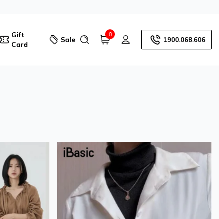
Gift
0
Sale
1900.068.606
Card