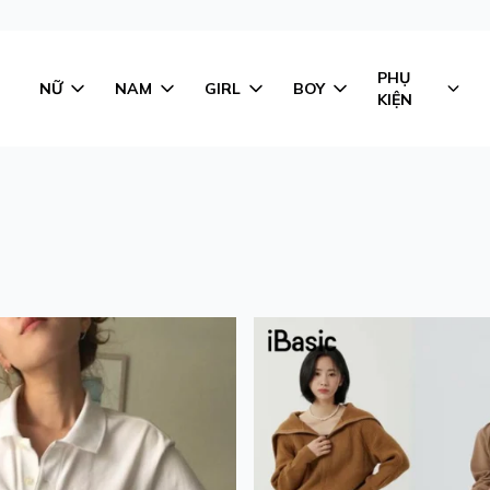
PHỤ
NỮ
NAM
GIRL
BOY
KIỆN