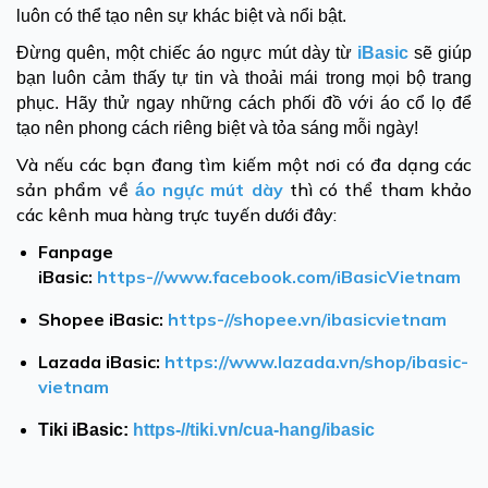
luôn có thể tạo nên sự khác biệt và nổi bật.
Đừng quên, một chiếc áo ngực mút dày từ
iBasic
sẽ giúp
bạn luôn cảm thấy tự tin và thoải mái trong mọi bộ trang
phục. Hãy thử ngay những cách phối đồ với áo cổ lọ để
tạo nên phong cách riêng biệt và tỏa sáng mỗi ngày!
Và nếu các bạn đang tìm kiếm một nơi có đa dạng các
sản phẩm về
o ngực mút dày
t
hì có thể tham khảo
á
các kênh mua hàng trực tuyến dưới đây:
Fanpage
iBasic:
https-//www.facebook.com/iBasicVietnam
Shopee iBasic:
https-//shopee.vn/ibasicvietnam
Lazada iBasic:
https://www.lazada.vn/shop/ibasic-
vietnam
Tiki iBasic:
https-//tiki.vn/cua-hang/ibasic