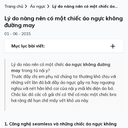
Trang chủ
Áo ngực
Lý do nàng nên có một chiếc áo
ngực không đường may
Lý do nàng nên có một chiếc áo ngực không
đường may
01 - 06 - 2015
Mục lục bài viết:
Lý do nào nên có một chiếc
áo
ngực
không
đường
may
trong tủ nội y?
Trước đây chị em phụ nữ chúng ta thường khó chịu với
những vết lằn đỏ bởi dây áo ngực gây ra; hay ngượng
nghịu với nét hằn khó coi của nội y mỗi khi diện áo bó.
Chắc lúc đó các cô gái chỉ có thể cố mặc một chiếc bra
hơi rộng để hạn chế mấy vết khó ưa này.
1. Công nghệ seamless và những chiếc áo ngực không