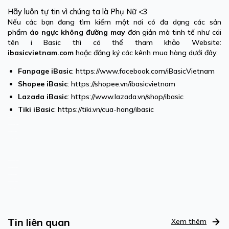
Hãy luôn tự tin vì chúng ta là Phụ Nữ <3
Nếu các bạn đang tìm kiếm một nơi có đa dạng các sản
phẩm
áo ngực không đường may
đơn giản mà tinh tế như cái
tên i Basic
thì có thể tham khảo Website:
ibasicvietnam.com
hoặc đăng ký các kênh mua hàng dưới đây:
Fanpage
iBasic
: https://www.facebook.com/iBasicVietnam
Shopee
iBasic
: https://shopee.vn/ibasicvietnam
Lazada
iBasic
: https://www.lazada.vn/shop/ibasic
Tiki
iBasic
: https://tiki.vn/cua-hang/ibasic
quần lót không đường may
quần lót nam không đường may
áo lót su không đường may
quần lót su không đường may
quần không đường may
quần lót ko đường may
quần lót đúc không đường may
quan lot nu khong duong may
quan lot khong duong may,
áo lót đúc không đường may
đồ lót không đường may
Tin liên quan
Xem thêm