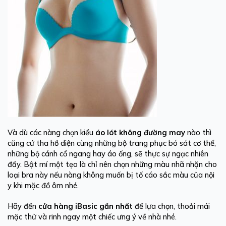
Và dù các nàng chọn kiểu
áo lót
không đường may
nào thì
cũng cứ tha hồ diện cùng những bộ trang phục bó sát cơ thể,
những bộ cánh cổ ngang hay áo ống, sẽ thực sự ngạc nhiên
đấy. Bật mí một tẹo là chỉ nên chọn những màu nhã nhặn cho
loại bra này nếu nàng không muốn bị tố cáo sắc màu của nội
y khi mặc đồ ôm nhé.
Hãy đến
cửa hàng iBasic gần nhất
để lựa chọn, thoải mái
mặc thử và rinh ngay một chiếc ưng ý về nhà nhé.