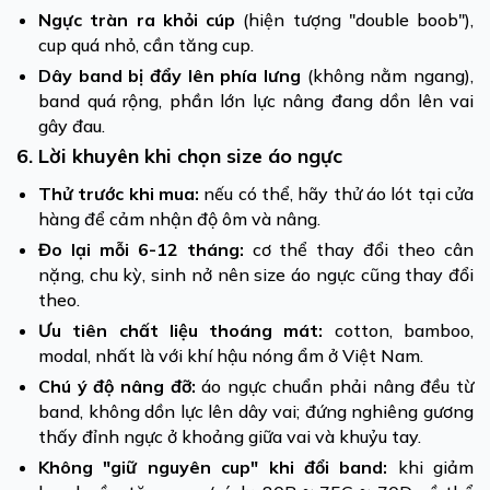
Ngực tràn ra khỏi cúp
(hiện tượng "double boob"),
cup quá nhỏ, cần tăng cup.
Dây band bị đẩy lên phía lưng
(không nằm ngang),
band quá rộng, phần lớn lực nâng đang dồn lên vai
gây đau.
6. Lời khuyên khi chọn size áo ngực
Thử trước khi mua:
nếu có thể, hãy thử áo lót tại cửa
hàng để cảm nhận độ ôm và nâng.
Đo lại mỗi 6-12 tháng:
cơ thể thay đổi theo cân
nặng, chu kỳ, sinh nở nên size áo ngực cũng thay đổi
theo.
Ưu tiên chất liệu thoáng mát:
cotton, bamboo,
modal, nhất là với khí hậu nóng ẩm ở Việt Nam.
Chú ý độ nâng đỡ:
áo ngực chuẩn phải nâng đều từ
band, không dồn lực lên dây vai; đứng nghiêng gương
thấy đỉnh ngực ở khoảng giữa vai và khuỷu tay.
Không "giữ nguyên cup" khi đổi band:
khi giảm