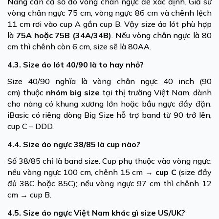
Nàng cần cả số đo vòng chân ngực để xác định. Giả sử
vòng chân ngực 75 cm, vòng ngực 86 cm và chênh lệch
11 cm rơi vào cup A gần cup B. Vậy size áo lót phù hợp
là
75A hoặc 75B (34A/34B)
. Nếu vòng chân ngực là 80
cm thì chênh còn 6 cm, size sẽ là 80AA.
4.3. Size áo lót 40/90 là to hay nhỏ?
Size 40/90 nghĩa là vòng chân ngực 40 inch (90
cm) thuộc
nhóm big size
tại thị trường Việt Nam, dành
cho nàng có khung xương lớn hoặc bầu ngực đầy đặn.
iBasic có riêng dòng Big Size hỗ trợ band từ 90 trở lên,
cup C – DDD.
4.4. Size áo ngực 38/85 là cup nào?
Số 38/85 chỉ là band size. Cup phụ thuộc vào vòng ngực:
nếu vòng ngực 100 cm, chênh 15 cm →
cup C
(size đầy
đủ 38C hoặc 85C); nếu vòng ngực 97 cm thì chênh 12
cm → cup B.
4.5. Size áo ngực Việt Nam khác gì size US/UK?