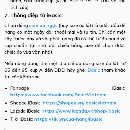
band, cần tăng cup (ví dụ 80B ≈ 75C ≈ 70D về thể
tích cúp).
7. Thông điệp từ iBasic:
Chọn đúng
size áo ngực
(hay size áo lót) là bước đầu để
nàng có một ngày dài thoải mái và tự tin. Chỉ cần một
cây thước dây và vài phút, nàng đã có thể tự đo band và
cup chuẩn tại nhà, đối chiếu bảng size để chọn được
chiếc áo vừa vặn nhất.
Nếu nàng đang tìm một địa chỉ đa dạng size áo lót, từ
65 đến 95, cup A đến DDD, hãy ghé
iBasic
tham khảo
tại các kênh sau:
Fanpage iBasic:
https://www.facebook.com/iBasicVietnam
Shopee iBasic:
https://shopee.vn/ibasicvietnam
Lazada iBasic:
https://www.lazada.vn/shop/ibasic
Tiki iBasic:
https://tiki.vn/cua-hang/ibasic