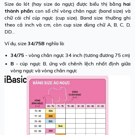
Size áo lót (hay size áo ngực) được biểu thị bằng
hai
thành phần
: con số chỉ vòng chân ngực (band size) và
chữ cái chỉ cúp ngực (cup size). Band size thường ghi
theo cả inch và cm, còn cup size dùng chữ A, B, C, D,
DD…
Ví dụ, size
34/75B
nghĩa là:
34/75
- vòng chân ngực 34 inch (tương đương 75 cm)
B
- cúp ngực B, ứng với chênh lệch nhất định giữa
vòng ngực và vòng chân ngực