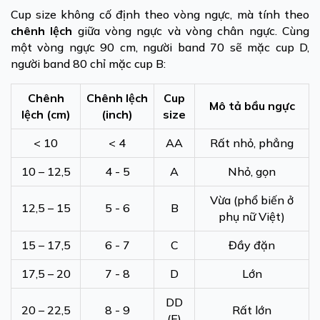
Cup size không cố định theo vòng ngực, mà tính theo
chênh lệch
giữa vòng ngực và vòng chân ngực. Cùng
một vòng ngực 90 cm, người band 70 sẽ mặc cup D,
người band 80 chỉ mặc cup B:
Chênh
Chênh lệch
Cup
Mô tả bầu ngực
lệch (cm)
(inch)
size
< 10
< 4
AA
Rất nhỏ, phẳng
10 – 12,5
4 - 5
A
Nhỏ, gọn
Vừa (phổ biến ở
12,5 – 15
5 - 6
B
phụ nữ Việt)
15 – 17,5
6 - 7
C
Đầy đặn
17,5 – 20
7 - 8
D
Lớn
DD
20 – 22,5
8 - 9
Rất lớn
(E)