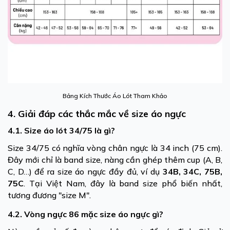
Bảng Kích Thước Áo Lót Tham Khảo
4. Giải đáp các thắc mắc về size áo ngực
4.1. Size áo lót 34/75 là gì?
Size 34/75 có nghĩa vòng chân ngực là 34 inch (75 cm).
Đây mới chỉ là band size, nàng cần ghép thêm cup (A, B,
C, D…) để ra size áo ngực đầy đủ, ví dụ
34B, 34C, 75B,
75C
. Tại Việt Nam, đây là band size phổ biến nhất,
tương đương "size M".
4.2. Vòng ngực 86 mặc size áo ngực gì?