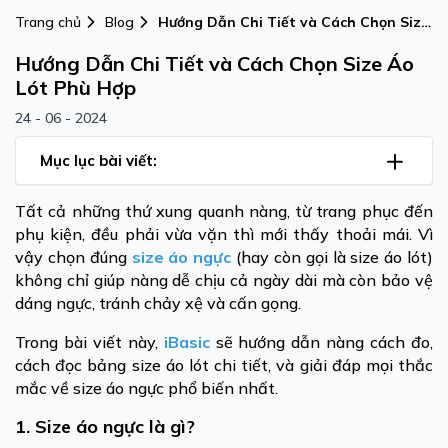
Trang chủ
Blog
Hướng Dẫn Chi Tiết và Cách Chọn Size
Áo Lót Phù Hợp
Hướng Dẫn Chi Tiết và Cách Chọn Size Áo
Lót Phù Hợp
24 - 06 - 2024
Mục lục bài viết:
Tất cả những thứ xung quanh nàng, từ trang phục đến
phụ kiện, đều phải vừa vặn thì mới thấy thoải mái. Vì
vậy chọn đúng
size áo ngực
(hay còn gọi là size áo lót)
không chỉ giúp nàng dễ chịu cả ngày dài mà còn bảo vệ
dáng ngực, tránh chảy xệ và cấn gọng.
Trong bài viết này,
iBasic
sẽ hướng dẫn nàng cách đo,
cách đọc bảng size áo lót chi tiết, và giải đáp mọi thắc
mắc về size áo ngực phổ biến nhất.
1. Size áo ngực là gì?