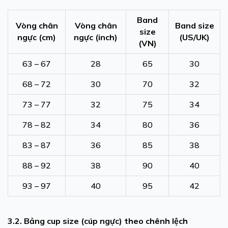
Band
Vòng chân
Vòng chân
Band size
size
ngực (cm)
ngực (inch)
(US/UK)
(VN)
63 – 67
28
65
30
68 – 72
30
70
32
73 – 77
32
75
34
78 – 82
34
80
36
83 – 87
36
85
38
88 – 92
38
90
40
93 – 97
40
95
42
3.2. Bảng cup size (cúp ngực) theo chênh lệch