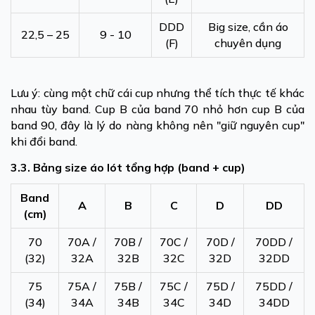
DDD
Big size, cần áo
22,5 – 25
9 - 10
(F)
chuyên dụng
Lưu ý: cùng một chữ cái cup nhưng thể tích thực tế khác
nhau tùy band. Cup B của band 70 nhỏ hơn cup B của
band 90, đây là lý do nàng không nên "giữ nguyên cup"
khi đổi band.
3.3. Bảng size áo lót tổng hợp (band + cup)
Band
A
B
C
D
DD
(cm)
70
70A /
70B /
70C /
70D /
70DD /
(32)
32A
32B
32C
32D
32DD
75
75A /
75B /
75C /
75D /
75DD /
(34)
34A
34B
34C
34D
34DD