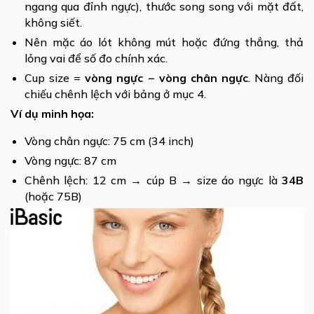
ngang qua đỉnh ngực), thước song song với mặt đất,
không siết.
Nên mặc áo lót không mút hoặc đứng thẳng, thả
lỏng vai để số đo chính xác.
Cup size =
vòng ngực − vòng chân ngực
. Nàng đối
chiếu chênh lệch với bảng ở mục 4.
Ví dụ minh họa:
Vòng chân ngực: 75 cm (34 inch)
Vòng ngực: 87 cm
Chênh lệch: 12 cm → cúp B → size áo ngực là
34B
(hoặc 75B)