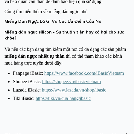
và bảo quản cẩn thận để đảm bảo hiệu quả sử dụng.
Cùng tìm hiểu thêm về miếng dán ngực nhé:
Miếng Dán Ngực Là Gì Và Các Ưu Điểm Của Nó
Miếng dán ngực silicon - Sự thuận tiện hay có hại cho sức
khỏe?
Và nếu các bạn đang tìm kiếm một nơi có đa dạng các sản phẩm
miếng dán ngực nhiệt tự thân
thì có thể tham khảo các kênh
mua hàng trực tuyến dưới đây:
Fanpage iBasic:
https://www.facebook.com/iBasicVietnam
Shopee iBasic:
https://shopee.vn/ibasicvietnam
Lazada iBasic:
https://www.lazada.vn/shop/ibasic
Tiki iBasic:
https://tiki.vn/cua-hang/ibasic