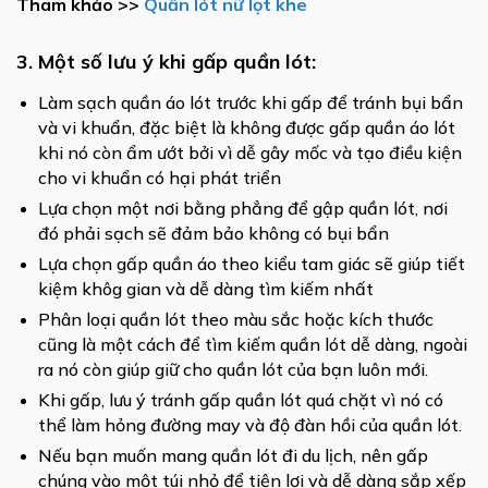
Tham khảo >>
Quần lót nữ lọt khe
3. Một số lưu ý khi gấp quần lót:
Làm sạch quần áo lót trước khi gấp để tránh bụi bẩn
và vi khuẩn, đặc biệt là không được gấp quần áo lót
khi nó còn ẩm ướt bởi vì dễ gây mốc và tạo điều kiện
cho vi khuẩn có hại phát triển
Lựa chọn một nơi bằng phẳng để gập quần lót, nơi
đó phải sạch sẽ đảm bảo không có bụi bẩn
Lựa chọn gấp quần áo theo kiểu tam giác sẽ giúp tiết
kiệm khôg gian và dễ dàng tìm kiếm nhất
Phân loại quần lót theo màu sắc hoặc kích thước
cũng là một cách để tìm kiếm quần lót dễ dàng, ngoài
ra nó còn giúp giữ cho quần lót của bạn luôn mới.
Khi gấp, lưu ý tránh gấp quần lót quá chặt vì nó có
thể làm hỏng đường may và độ đàn hồi của quần lót.
Nếu bạn muốn mang quần lót đi du lịch, nên gấp
chúng vào một túi nhỏ để tiện lợi và dễ dàng sắp xếp