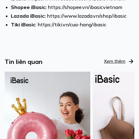
Shopee iBasic
:
https://shopee.vn/ibasicvietnam
Lazada iBasic
:
https://www.lazada.vn/shop/ibasic
Tiki iBasic
:
https://tiki.vn/cua-hang/ibasic
Tin liên quan
Xem thêm