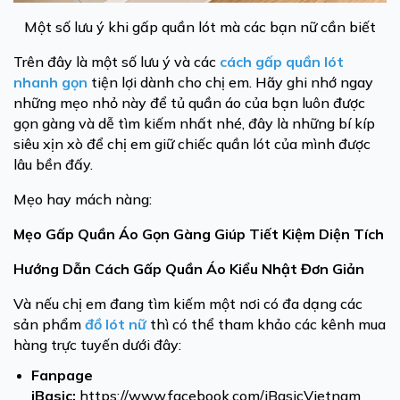
Một số lưu ý khi gấp quần lót mà các bạn nữ cần biết
Trên đây là một số lưu ý và các
cách gấp quần lót
nhanh gọn
tiện lợi dành cho chị em. Hãy ghi nhớ ngay
những mẹo nhỏ này để tủ quần áo của bạn luôn được
gọn gàng và dễ tìm kiếm nhất nhé, đây là những bí kíp
siêu xịn xò để chị em giữ chiếc quần lót của mình được
lâu bền đấy.
Mẹo hay mách nàng:
Mẹo Gấp Quần Áo Gọn Gàng Giúp Tiết Kiệm Diện Tích
Hướng Dẫn Cách Gấp Quần Áo Kiểu Nhật Đơn Giản
Và nếu chị em đang tìm kiếm một nơi có đa dạng các
sản phẩm
đồ lót nữ
thì có thể tham khảo các kênh mua
hàng trực tuyến dưới đây:
Fanpage
iBasic
:
https://www.facebook.com/iBasicVietnam