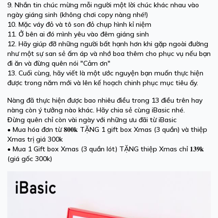
9. Nhắn tin chúc mừng mỗi người một lời chúc khác nhau vào
ngày giáng sinh (không chơi copy nàng nhé!)
10. Mặc váy đỏ và tô son đỏ chụp hình kỉ niệm
11. Ở bên ai đó mình yêu vào đêm giáng sinh
12. Hãy giúp đỡ những người bất hạnh hơn khi gặp ngoài đường
như một sự san sẻ ấm áp và nhớ boa thêm cho phục vụ nếu bạn
đi ăn và đừng quên nói "Cảm ơn"
13. Cuối cùng, hãy viết là một ước nguyện bạn muốn thực hiện
được trong năm mới và lên kế hoạch chinh phục mục tiêu ấy.
Nàng đã thực hiện được bao nhiêu điều trong 13 điều trên hay
nàng còn ý tưởng nào khác. Hãy chia sẻ cùng iBasic nhé.
Đừng quên chỉ còn vài ngày với những ưu đãi từ iBasic
• Mua hóa đơn từ
𝟖𝟎𝟎𝐤
TẶNG 1 gift box Xmas (3 quần) và thiệp
Xmas trị giá 300k
• Mua 1 Gift box Xmas (3 quần lót) TẶNG thiệp Xmas chỉ
𝟏𝟑𝟗𝐤
(giá gốc 300k)