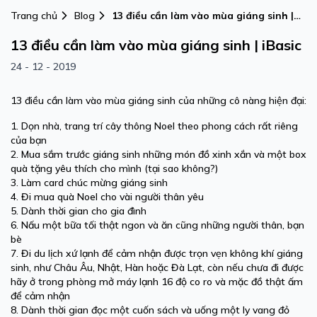
Trang chủ
Blog
13 điều cần làm vào mùa giáng sinh |
iBasic
13 điều cần làm vào mùa giáng sinh | iBasic
24 - 12 - 2019
13
điều cần làm vào mùa giáng sinh của những cô nàng hiện đại:
1. Dọn nhà, trang trí cây thông Noel theo phong cách rất riêng
của bạn
2. Mua sắm trước giáng sinh những món đồ xinh xắn và một box
quà tặng yêu thích cho mình (tại sao không?)
3. Làm card chúc mừng giáng sinh
4. Đi mua quà Noel cho vài người thân yêu
5. Dành thời gian cho gia đình
6. Nấu một bữa tối thật ngon và ăn cũng những người thân, bạn
bè
7. Đi du lịch xứ lạnh để cảm nhận được trọn vẹn không khí giáng
sinh, như Châu Âu, Nhật, Hàn hoặc Đà Lạt, còn nếu chưa đi được
hãy ở trong phòng mở máy lạnh 16 độ co ro và mặc đồ thật ấm
để cảm nhận
8. Dành thời gian đọc một cuốn sách và uống một ly vang đỏ