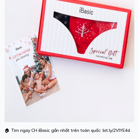
🏠
Tìm ngay CH iBasic gần nhất trên toàn quốc:
bit.ly/2VlYE4d