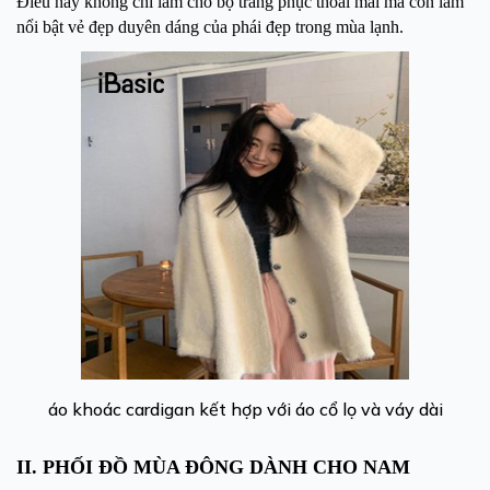
Điều này không chỉ làm cho bộ trang phục thoải mái mà còn làm
nổi bật vẻ đẹp duyên dáng của phái đẹp trong mùa lạnh.
áo khoác cardigan kết hợp với áo cổ lọ và váy dài
II. PHỐI ĐỒ MÙA ĐÔNG DÀNH CHO NAM