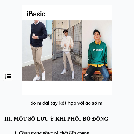
áo nỉ dài tay kết hợp với áo sơ mi
III. MỘT SỐ LƯU Ý KHI PHỐI ĐỒ ĐÔNG
1. Chọn trang phục có chất liệu cotton