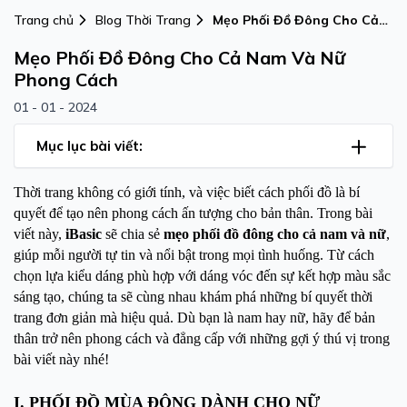
Trang chủ
Blog Thời Trang
Mẹo Phối Đồ Đông Cho Cả
Nam Và Nữ Phong Cách
Mẹo Phối Đồ Đông Cho Cả Nam Và Nữ
Phong Cách
01 - 01 - 2024
Mục lục bài viết:
Thời trang không có giới tính, và việc biết cách phối đồ là bí
quyết để tạo nên phong cách ấn tượng cho bản thân. Trong bài
viết này,
iBasic
sẽ chia sẻ
mẹo phối đồ đông cho cả nam và nữ
,
giúp mỗi người tự tin và nổi bật trong mọi tình huống. Từ cách
chọn lựa kiểu dáng phù hợp với dáng vóc đến sự kết hợp màu sắc
sáng tạo, chúng ta sẽ cùng nhau khám phá những bí quyết thời
trang đơn giản mà hiệu quả. Dù bạn là nam hay nữ, hãy để bản
thân trở nên phong cách và đẳng cấp với những gợi ý thú vị trong
bài viết này nhé!
I. PHỐI ĐỒ MÙA ĐÔNG DÀNH CHO NỮ