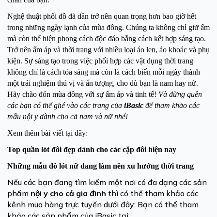
Nghệ thuật phối đồ đã dần trở nên quan trọng hơn bao giờ hết
trong những ngày lạnh của mùa đông. Chúng ta không chỉ giữ ấm
mà còn thể hiện phong cách độc đáo bằng cách kết hợp sáng tạo.
Trở nên ấm áp và thời trang với nhiều loại áo len, áo khoác và phụ
kiện. Sự sáng tạo trong việc phối hợp các vật dụng thời trang
không chỉ là cách tỏa sáng mà còn là cách biến mỗi ngày thành
một trải nghiệm thú vị và ấn tượng, cho dù bạn là nam hay nữ.
Hãy chào đón mùa đông với sự ấm áp và tinh tế!
Và đừng quên
các bạn có thể ghé vào các trang của
iBasic
để tham khảo các
mẫu nội y dành cho cả nam và nữ nhé!
Xem thêm bài viết tại đây:
Top quần lót đôi đẹp dành cho các cặp đôi hiện nay
Những mẫu đồ lót nữ đang làm nền xu hướng thời trang
Nếu các bạn đang tìm kiếm một nơi có đa dạng các sản
phẩm
nội y cho cả gia đình
thì có thể tham khảo các
kênh mua hàng trực tuyến dưới đây: Bạn có thể tham
khảo các sản phẩm của iBasic tại: