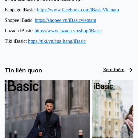
Fanpage iBasic:
https://www.facebook.com/iBasicVietnam
Shopee iBasic:
https://shopee.vn/iBasicvietnam
Lazada iBasic:
https://www.lazada.vn/shop/iBasic
Tiki iBasic:
https://tiki.vn/cua-hang/iBasic
Tin liên quan
Xem thêm