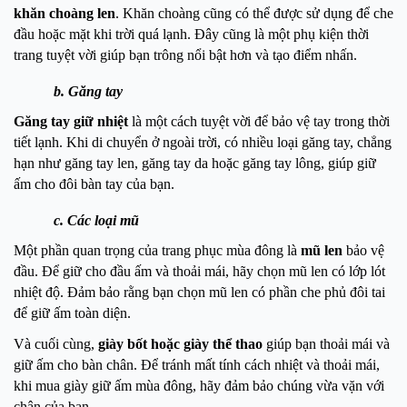
khăn choàng len
. Khăn choàng cũng có thể được sử dụng để che
đầu hoặc mặt khi trời quá lạnh. Đây cũng là một phụ kiện thời
trang tuyệt vời giúp bạn trông nổi bật hơn và tạo điểm nhấn.
b. Găng tay
Găng tay giữ nhiệt
là một cách tuyệt vời để bảo vệ tay trong thời
tiết lạnh. Khi di chuyển ở ngoài trời, có nhiều loại găng tay, chẳng
hạn như găng tay len, găng tay da hoặc găng tay lông, giúp giữ
ấm cho đôi bàn tay của bạn.
c. Các loại mũ
Một phần quan trọng của trang phục mùa đông là
mũ len
bảo vệ
đầu. Để giữ cho đầu ấm và thoải mái, hãy chọn mũ len có lớp lót
nhiệt độ. Đảm bảo rằng bạn chọn mũ len có phần che phủ đôi tai
để giữ ấm toàn diện.
Và cuối cùng,
giày bốt hoặc giày thể thao
giúp bạn thoải mái và
giữ ấm cho bàn chân. Để tránh mất tính cách nhiệt và thoải mái,
khi mua giày giữ ấm mùa đông, hãy đảm bảo chúng vừa vặn với
chân của bạn.