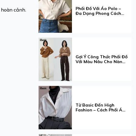
Phối Đồ Với Áo Polo –
i hoàn cảnh.
Đa Dạng Phong Cách
Nàng Muốn!
Gợi Ý Công Thức Phối Đồ
Với Màu Nâu Cho Nàng
Thêm Xinh
Từ Basic Đến High
Fashion – Cách Phối Áo
Cổ Lọ Khiến Ai Cũng
Trầm Trồ