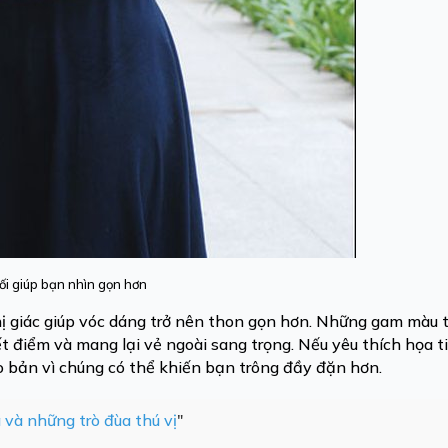
ối giúp bạn nhìn gọn hơn
hị giác giúp vóc dáng trở nên thon gọn hơn. Những gam màu t
 điểm và mang lại vẻ ngoài sang trọng. Nếu yêu thích họa t
 to bản vì chúng có thể khiến bạn trông đầy đặn hơn.
 và những trò đùa thú vị
"