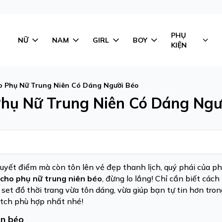
PHỤ
NỮ
NAM
GIRL
BOY
KIỆN
o Phụ Nữ Trung Niên Có Dáng Người Béo
hụ Nữ Trung Niên Có Dáng Ngư
uyết điểm mà còn tôn lên vẻ đẹp thanh lịch, quý phái của ph
 cho phụ nữ trung niên béo
, đừng lo lắng! Chỉ cần biết cách
set đồ thời trang vừa tôn dáng, vừa giúp bạn tự tin hơn tro
tch phù hợp nhất nhé!
ên béo