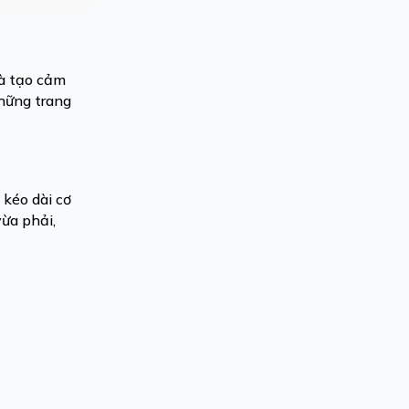
và tạo cảm
những trang
 kéo dài cơ
vừa phải,