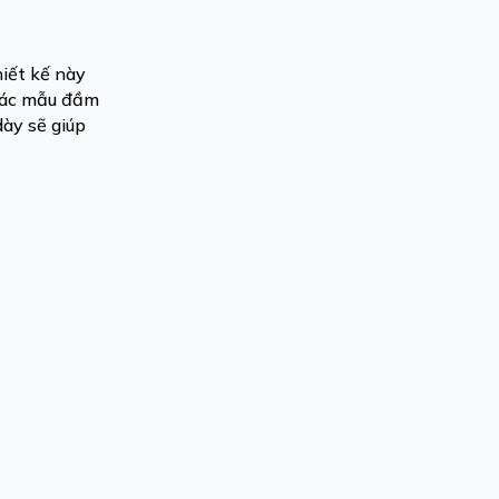
iết kế này
 các mẫu đầm
dày sẽ giúp