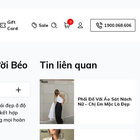
Gift
0
Sale
1900.068.606
Card
ời Béo
Tin liên quan
Phối Đồ Với Áo Sát Nách
Nữ – Chị Em Mặc Là Đẹp
ái đẹp ở độ
 kết hợp
ng mọi hoàn