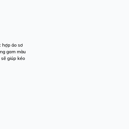
t hợp áo sơ
hững gam màu
 sẽ giúp kéo