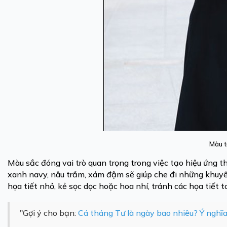
Màu t
Màu sắc đóng vai trò quan trọng trong việc tạo hiệu ứng t
xanh navy, nâu trầm, xám đậm sẽ giúp che đi những khuyết
họa tiết nhỏ, kẻ sọc dọc hoặc hoa nhí, tránh các họa tiết
"Gợi ý cho bạn:
Cá tháng Tư là ngày bao nhiêu? Ý nghĩa