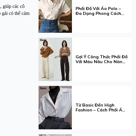
, giúp các cô
Phối Đồ Với Áo Polo –
 gái có thể cảm
Đa Dạng Phong Cách
Nàng Muốn!
Gợi Ý Công Thức Phối Đồ
Với Màu Nâu Cho Nàng
Thêm Xinh
Từ Basic Đến High
Fashion – Cách Phối Áo
Cổ Lọ Khiến Ai Cũng
Trầm Trồ