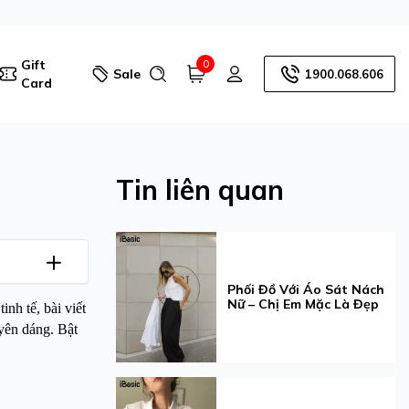
Gift
0
Sale
1900.068.606
Card
Tin liên quan
Phối Đồ Với Áo Sát Nách
Nữ – Chị Em Mặc Là Đẹp
inh tế, bài viết
yên dáng. Bật