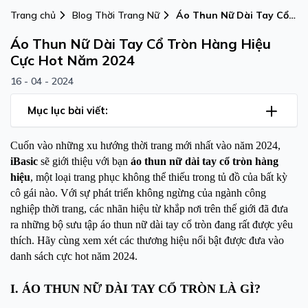
Trang chủ
Blog Thời Trang Nữ
Áo Thun Nữ Dài Tay Cổ
Tròn Hàng Hiệu Cực Hot
Áo Thun Nữ Dài Tay Cổ Tròn Hàng Hiệu
Năm 2024
Cực Hot Năm 2024
16 - 04 - 2024
Mục lục bài viết:
Cuốn vào những xu hướng thời trang mới nhất vào năm 2024,
iBasic
sẽ giới thiệu với bạn
áo thun nữ dài tay cổ tròn
hàng
hiệu
, một loại trang phục không thể thiếu trong tủ đồ của bất kỳ
cô gái nào. Với sự phát triển không ngừng của ngành công
nghiệp thời trang, các nhãn hiệu từ khắp nơi trên thế giới đã đưa
ra những bộ sưu tập áo thun nữ dài tay cổ tròn đang rất được yêu
thích. Hãy cùng xem xét các thương hiệu nổi bật được đưa vào
danh sách cực hot năm 2024.
I. ÁO THUN NỮ DÀI TAY CỔ TRÒN LÀ GÌ?