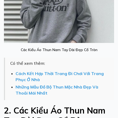
Các Kiểu Áo Thun Nam Tay Dài Đẹp Cổ Tròn
Có thể xem thêm:
Cách Kết Hợp Thời Trang Đi Chơi Với Trang
Phục Ở Nhà
Những Mẫu Đồ Bộ Thun Mặc Nhà Đẹp Và
Thoải Mái Nhất
2. Các Kiểu Áo Thun Nam