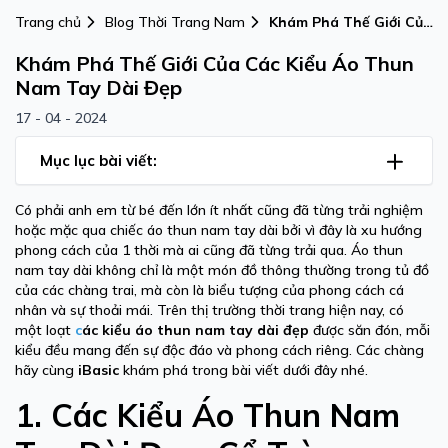
Trang chủ
Blog Thời Trang Nam
Khám Phá Thế Giới Của
Các Kiểu Áo Thun Nam
Khám Phá Thế Giới Của Các Kiểu Áo Thun
Tay Dài Đẹp
Nam Tay Dài Đẹp
17 - 04 - 2024
Mục lục bài viết:
Có phải anh em từ bé đến lớn ít nhất cũng đã từng trải nghiệm
hoặc mặc qua chiếc áo thun nam tay dài bởi vì đây là xu hướng
phong cách của 1 thời mà ai cũng đã từng trải qua. Áo thun
nam tay dài không chỉ là một món đồ thông thường trong tủ đồ
của các chàng trai, mà còn là biểu tượng của phong cách cá
nhân và sự thoải mái. Trên thị trường thời trang hiện nay, có
một loạt
c
ác kiểu áo thun nam tay dài đẹp
được săn đón, mỗi
kiểu đều mang đến sự độc đáo và phong cách riêng. Các chàng
hãy cùng
iBasic
khám phá trong bài viết dưới đây nhé.
1.
Các Kiểu Áo Thun Nam