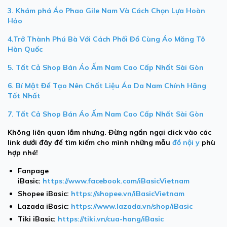
3. Khám phá Áo Phao Gile Nam Và Cách Chọn Lựa Hoàn
Hảo
4.Trở Thành Phú Bà Với Cách Phối Đồ Cùng Áo Măng Tô
Hàn Quốc
5. Tất Cả Shop Bán Áo Ấm Nam Cao Cấp Nhất Sài Gòn
6. Bí Mật Để Tạo Nên Chất Liệu Áo Da Nam Chính Hãng
Tốt Nhất
7. Tất Cả Shop Bán Áo Ấm Nam Cao Cấp Nhất Sài Gòn
Không liên quan lắm nhưng. Đừng ngần ngại click vào các
link dưới đây để tìm kiếm cho mình những mẫu
đồ nội y
phù
hợp nhé!
Fanpage
iBasic:
https://www.facebook.com/iBasicVietnam
Shopee iBasic:
https://shopee.vn/iBasicVietnam
Lazada iBasic:
https://www.lazada.vn/shop/iBasic
Tiki iBasic:
https://tiki.vn/cua-hang/iBasic