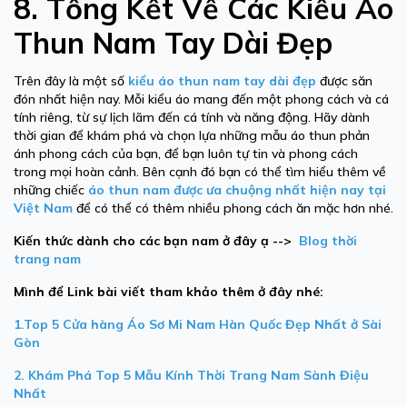
8. Tổng Kết Về Các Kiểu Áo
Thun Nam Tay Dài Đẹp
Trên đây là một số
kiểu áo thun nam tay dài đẹp
được săn
đón nhất hiện nay. Mỗi kiểu áo mang đến một phong cách và cá
tính riêng, từ sự lịch lãm đến cá tính và năng động. Hãy dành
thời gian để khám phá và chọn lựa những mẫu áo thun phản
ánh phong cách của bạn, để bạn luôn tự tin và phong cách
trong mọi hoàn cảnh. Bên cạnh đó bạn có thể tìm hiểu thêm về
những chiếc
áo thun nam được ưa chuộng nhất hiện nay tại
Việt Nam
để có thể có thêm nhiều phong cách ăn mặc hơn nhé.
Kiến thức dành cho các bạn nam ở đây ạ -->
Blog thời
trang
nam
Mình để Link bài viết tham khảo thêm ở đây nhé:
1.Top 5 Cửa hàng Áo Sơ Mi Nam Hàn Quốc Đẹp Nhất ở Sài
Gòn
2. Khám Phá Top 5 Mẫu Kính Thời Trang Nam Sành Điệu
Nhất