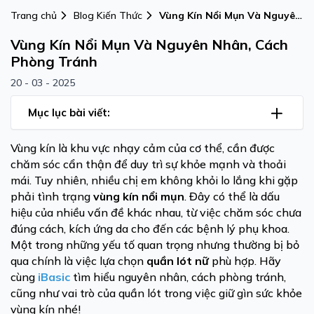
Trang chủ
Blog Kiến Thức
Vùng Kín Nổi Mụn Và Nguyên
Nhân, Cách Phòng Tránh
Vùng Kín Nổi Mụn Và Nguyên Nhân, Cách
Phòng Tránh
20 - 03 - 2025
Mục lục bài viết:
Vùng kín là khu vực nhạy cảm của cơ thể, cần được
chăm sóc cẩn thận để duy trì sự khỏe mạnh và thoải
mái. Tuy nhiên, nhiều chị em không khỏi lo lắng khi gặp
phải tình trạng
vùng kín nổi mụn
. Đây có thể là dấu
hiệu của nhiều vấn đề khác nhau, từ việc chăm sóc chưa
đúng cách, kích ứng da cho đến các bệnh lý phụ khoa.
Một trong những yếu tố quan trọng nhưng thường bị bỏ
qua chính là việc lựa chọn
quần lót nữ
phù hợp. Hãy
cùng
iBasic
tìm hiểu nguyên nhân, cách phòng tránh,
cũng như vai trò của quần lót trong việc giữ gìn sức khỏe
vùng kín nhé!