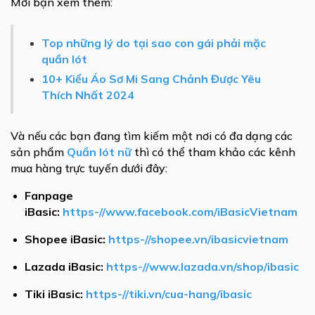
Mời bạn xem thêm:
Top những lý do tại sao con gái phải mặc
quần lót
10+ Kiểu Áo Sơ Mi Sang Chảnh Được Yêu
Thích Nhất 2024
Và nếu các bạn đang tìm kiếm một nơi có đa dạng các
sản phẩm
Quần lót nữ
thì có thể tham khảo các kênh
mua hàng trực tuyến dưới đây:
Fanpage
iBasic:
https-//www.facebook.com/iBasicVietnam
Shopee iBasic:
https-//shopee.vn/ibasicvietnam
Lazada iBasic:
https-//www.lazada.vn/shop/ibasic
Tiki iBasic:
https-//tiki.vn/cua-hang/ibasic