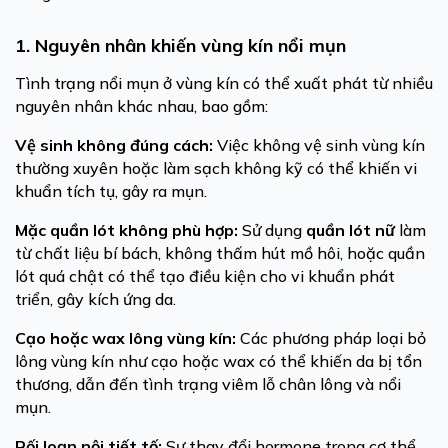
1. Nguyên nhân khiến vùng kín nổi mụn
Tình trạng nổi mụn ở vùng kín có thể xuất phát từ nhiều
nguyên nhân khác nhau, bao gồm:
Vệ sinh không đúng cách:
Việc không vệ sinh vùng kín
thường xuyên hoặc làm sạch không kỹ có thể khiến vi
khuẩn tích tụ, gây ra mụn.
Mặc quần lót không phù hợp:
Sử dụng
quần lót nữ
làm
từ chất liệu bí bách, không thấm hút mồ hôi, hoặc quần
lót quá chật có thể tạo điều kiện cho vi khuẩn phát
triển, gây kích ứng da.
Cạo hoặc wax lông vùng kín:
Các phương pháp loại bỏ
lông vùng kín như cạo hoặc wax có thể khiến da bị tổn
thương, dẫn đến tình trạng viêm lỗ chân lông và nổi
mụn.
Rối loạn nội tiết tố:
Sự thay đổi hormone trong cơ thể,