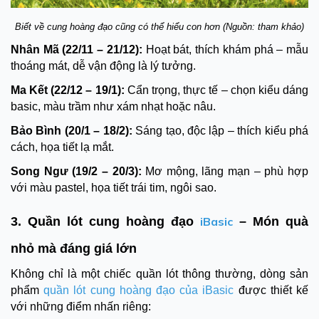
Biết về cung hoàng đạo cũng có thể hiểu con hơn (Nguồn: tham khảo)
Nhân Mã (22/11 – 21/12):
Hoạt bát, thích khám phá – mẫu
thoáng mát, dễ vận động là lý tưởng.
Ma Kết (22/12 – 19/1):
Cẩn trọng, thực tế – chọn kiểu dáng
basic, màu trầm như xám nhạt hoặc nâu.
Bảo Bình (20/1 – 18/2):
Sáng tạo, độc lập – thích kiểu phá
cách, họa tiết lạ mắt.
Song Ngư (19/2 – 20/3):
Mơ mộng, lãng mạn – phù hợp
với màu pastel, họa tiết trái tim, ngôi sao.
3. Quần lót cung hoàng đạo
iBasic
– Món quà
nhỏ mà đáng giá lớn
Không chỉ là một chiếc quần lót thông thường, dòng sản
phẩm
quần lót cung hoàng đạo của iBasic
được thiết kế
với những điểm nhấn riêng: