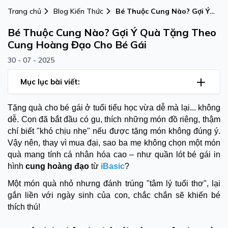
Trang chủ
Blog Kiến Thức
Bé Thuộc Cung Nào? Gợi Ý
Quà Tặng Theo Cung Hoàng
Bé Thuộc Cung Nào? Gợi Ý Quà Tặng Theo
Đạo Cho Bé Gái
Cung Hoàng Đạo Cho Bé Gái
30 - 07 - 2025
Mục lục bài viết:
Tặng quà cho bé gái ở tuổi tiểu học vừa dễ mà lại... không
dễ. Con đã bắt đầu có gu, thích những món đồ riêng, thậm
chí biết "khó chịu nhẹ" nếu được tặng món không đúng ý.
Vậy nên, thay vì mua đại, sao ba mẹ không chọn một món
quà mang tính cá nhân hóa cao – như quần lót bé gái in
hình
cung hoàng đạo
từ
iBasic
?
Một món quà nhỏ nhưng đánh trúng "tâm lý tuổi thơ", lại
gắn liền với ngày sinh của con, chắc chắn sẽ khiến bé
thích thú!