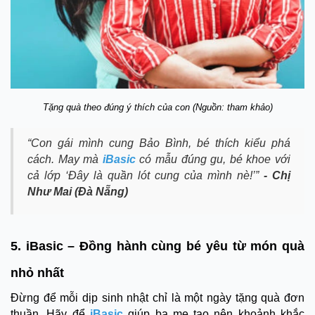
Tặng quà theo đúng ý thích của con (Nguồn: tham khảo)
“Con gái mình cung Bảo Bình, bé thích kiểu phá
cách. May mà
iBasic
có mẫu đúng gu, bé khoe với
cả lớp ‘Đây là quần lót cung của mình nè!’”
- Chị
Như Mai (Đà Nẵng)
5. iBasic – Đồng hành cùng bé yêu từ món quà
nhỏ nhất
Đừng để mỗi dịp sinh nhật chỉ là một ngày tặng quà đơn
thuần. Hãy để
iBasic
giúp ba mẹ tạo nên khoảnh khắc