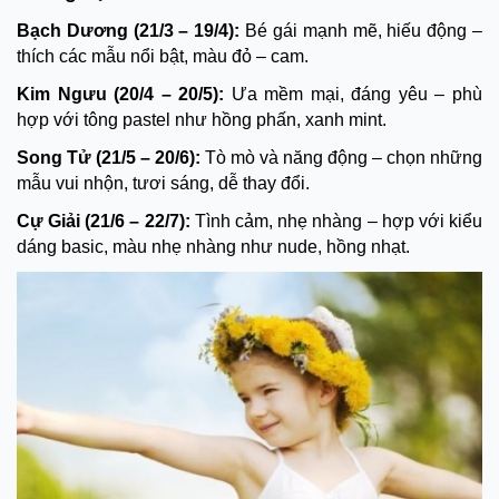
Bạch Dương (21/3 – 19/4):
Bé gái mạnh mẽ, hiếu động –
thích các mẫu nổi bật, màu đỏ – cam.
Kim Ngưu (20/4 – 20/5):
Ưa mềm mại, đáng yêu – phù
hợp với tông pastel như hồng phấn, xanh mint.
Song Tử (21/5 – 20/6):
Tò mò và năng động – chọn những
mẫu vui nhộn, tươi sáng, dễ thay đổi.
Cự Giải (21/6 – 22/7):
Tình cảm, nhẹ nhàng – hợp với kiểu
dáng basic, màu nhẹ nhàng như nude, hồng nhạt.