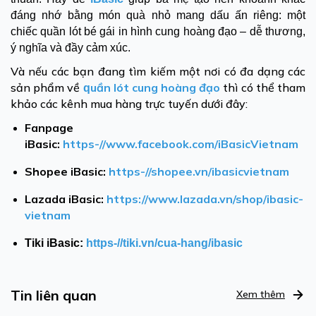
đáng nhớ bằng món quà nhỏ mang dấu ấn riêng: một
chiếc quần lót bé gái in hình cung hoàng đạo – dễ thương,
ý nghĩa và đầy cảm xúc.
Và nếu các bạn đang tìm kiếm một nơi có đa dạng các
sản phẩm về
uần lót cung hoàng đạo
t
hì có thể tham
q
khảo các kênh mua hàng trực tuyến dưới đây:
Fanpage
iBasic:
https-//www.facebook.com/iBasicVietnam
Shopee iBasic:
https-//shopee.vn/ibasicvietnam
Lazada iBasic:
https://www.lazada.vn/shop/ibasic-
vietnam
Tiki iBasic:
https-//tiki.vn/cua-hang/ibasic
Tin liên quan
Xem thêm