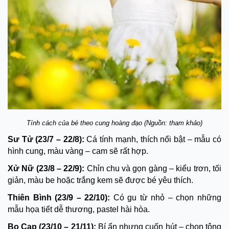
Tính cách của bé theo cung hoàng đạo (Nguồn: tham khảo)
Sư Tử (23/7 – 22/8):
Cá tính mạnh, thích nổi bật – mẫu có
hình cung, màu vàng – cam sẽ rất hợp.
Xử Nữ (23/8 – 22/9):
Chỉn chu và gọn gàng – kiểu trơn, tối
giản, màu be hoặc trắng kem sẽ được bé yêu thích.
Thiên Bình (23/9 – 22/10):
Có gu từ nhỏ – chọn những
mẫu họa tiết dễ thương, pastel hài hòa.
Bọ Cạp (23/10 – 21/11):
Bí ẩn nhưng cuốn hút – chọn tông