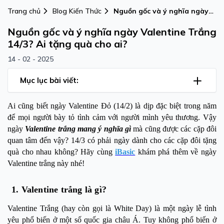
Trang chủ
Blog Kiến Thức
Nguồn gốc và ý nghĩa ngày
Valentine Trắng 14/3? Ai
Nguồn gốc và ý nghĩa ngày Valentine Trắng
tặng quà cho ai?
14/3? Ai tặng quà cho ai?
14 - 02 - 2025
Mục lục bài viết:
Ai cũng biết ngày Valentine Đỏ (14/2) là dịp đặc biệt trong năm
để mọi người bày tỏ tình cảm với người mình yêu thương. Vậy
ngày
Valentine trắng mang ý nghĩa gì
mà cũng được các cặp đôi
quan tâm đến vậy? 14/3 có phải ngày dành cho các cặp đôi tặng
quà cho nhau không? Hãy cùng
iBasic
khám phá thêm về ngày
Valentine trắng này nhé!
1. Valentine trắng là gì
?
Valentine Trắng
(hay còn gọi là
White Day
) là một ngày lễ tình
yêu phổ biến ở một số quốc gia châu Á. Tuy không phổ biến ở