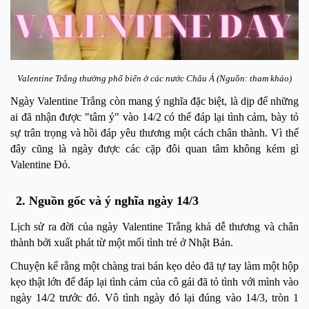
Valentine Trắng thường phổ biến ở các nước Châu Á (Nguồn: tham khảo)
Ngày Valentine Trắng còn mang ý nghĩa đặc biệt, là dịp để những
ai đã nhận được "tâm ý" vào 14/2 có thể đáp lại tình cảm, bày tỏ
sự trân trọng và hồi đáp yêu thương một cách chân thành. Vì thế
đây cũng là ngày được các cặp đôi quan tâm không kém gì
Valentine Đỏ.
2. Nguồn gốc và ý nghĩa ngày 14/3
Lịch sử ra đời của ngày Valentine Trắng khá dễ thương và chân
thành bởi xuất phát từ một mối tình trẻ ở Nhật Bản.
Chuyện kể rằng một chàng trai bán kẹo dẻo đã tự tay làm một hộp
kẹo thật lớn để đáp lại tình cảm của cô gái đã tỏ tình với mình vào
ngày 14/2 trước đó. Vô tình ngày đó lại đúng vào 14/3, tròn 1