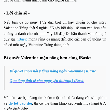
đáp lễ chân thành nhất dành cho người kia nhé!
- Lời chia sẽ -
Nếu bạn đã có ngày 14/2 đặc biệt thì hãy chuẩn bị cho ngày
Valentine Trắng thật ý nghĩa. “Ngày hồi đáp” sẽ trọn vẹn hơn nếu
chúng ta dành cho nhau những lời đáp lễ chân thành và món quà
quý giá.
iBasic
mong rằng đã mang đến cho các bạn đủ thông tin
để có một ngày Valentine Trắng đáng nhớ.
Bí quyết Valentine mặn nồng hơn cùng iBasic:
Bí quyết chọn nội y tặng nàng ngày Valentine | iBasic
Quà tặng tinh tế cho ngày yêu thương | iBasic
Và nếu các bạn đang tìm kiếm một nơi có đa dạng các sản phẩm
về
đồ lót cặp đôi
, thì có thể tham khảo các kênh mua hàng trực
tuyến dưới đây: