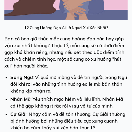
12 Cung Hoàng Đạo Ai Là Người Xui Xẻo Nhất?
Bạn có bao giờ thắc mắc cung hoàng đạo nào hay gặp
vận xui nhất không? Thực tế, mỗi cung sẽ có thời điểm
gặp khó khăn riêng, nhưng nếu xét theo đặc điểm tính
cách và chiêm tinh học, một số cung có xu hướng "hút
xui" hơn người khác.
Song Ngư
: Vì quá mơ mộng và dễ tin người, Song Ngư
đôi khi rơi vào những tình huống éo le mà bản thân
không kịp nhận ra.
Nhân Mã
: Yêu thích mạo hiểm và liều lĩnh, Nhân Mã
có thể gặp không ít rắc rối vì sự vô tư của mình.
Cự Giải
: Nhạy cảm và dễ tổn thương, Cự Giải thường
bị ảnh hưởng bởi những điều tiêu cực xung quanh,
khiến họ cảm thấy xui xẻo hơn thực tế.