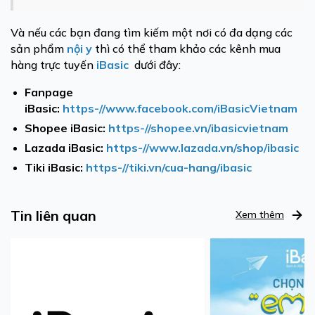
Và nếu các bạn đang tìm kiếm một nơi có đa dạng các
sản phẩm
nội y
thì có thể tham khảo các kênh mua
hàng trực tuyến
iBasic
dưới đây:
Fanpage
iBasic:
https-//www.facebook.com/iBasicVietnam
Shopee iBasic:
https-//shopee.vn/ibasicvietnam
Lazada iBasic:
https-//www.lazada.vn/shop/ibasic
Tiki iBasic:
https-//tiki.vn/cua-hang/ibasic
Tin liên quan
Xem thêm