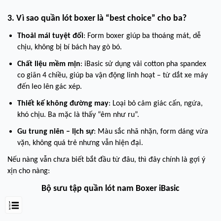
3. Vì sao quần lót boxer là “best choice” cho ba?
Thoải mái tuyệt đối
: Form boxer giúp ba thoáng mát, dễ
chịu, không bị bí bách hay gò bó.
Chất liệu mềm mịn
: iBasic sử dụng vải cotton pha spandex
co giãn 4 chiều, giúp ba vận động linh hoạt – từ dắt xe máy
đến leo lên gác xép.
Thiết kế không đường may
: Loại bỏ cảm giác cấn, ngứa,
khó chịu. Ba mặc là thấy “êm như ru”.
Gu trung niên – lịch sự
: Màu sắc nhã nhặn, form dáng vừa
vặn, không quá trẻ nhưng vẫn hiện đại.
Nếu nàng vẫn chưa biết bắt đầu từ đâu, thì đây chính là gợi ý
xịn cho nàng:
Bộ sưu tập quần lót nam Boxer iBasic