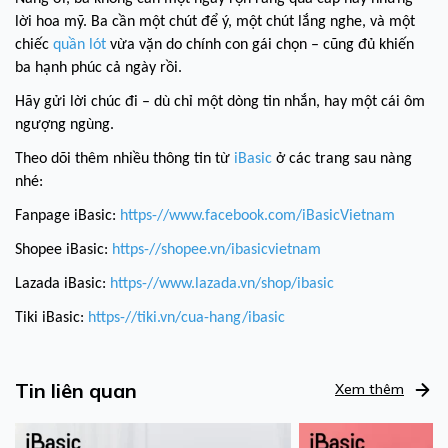
lời hoa mỹ. Ba cần một chút để ý, một chút lắng nghe, và một
chiếc
quần lót
vừa vặn do chính con gái chọn – cũng đủ khiến
ba hạnh phúc cả ngày rồi.
Hãy gửi lời chúc đi – dù chỉ một dòng tin nhắn, hay một cái ôm
ngượng ngùng.
Theo dõi
thêm nhiều thông tin từ
iBasic
ở các trang sau nàng
nhé:
Fanpage iBasic:
https-//www.facebook.com/iBasicVietnam
Shopee iBasic:
https-//shopee.vn/ibasicvietnam
Lazada iBasic:
https-//www.lazada.vn/shop/ibasic
Tiki iBasic:
https-//tiki.vn/cua-hang/ibasic
Tin liên quan
Xem thêm