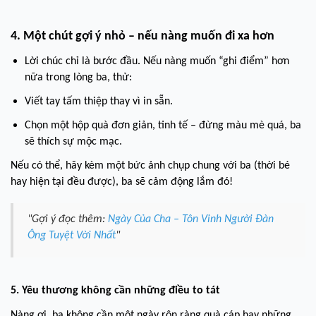
4. Một chút gợi ý nhỏ – nếu nàng muốn đi xa hơn
Lời chúc chỉ là bước đầu. Nếu nàng muốn “ghi điểm” hơn
nữa trong lòng ba, thử:
Viết tay tấm thiệp thay vì in sẵn.
Chọn một hộp quà đơn giản, tinh tế – đừng màu mè quá, ba
sẽ thích sự mộc mạc.
Nếu có thể, hãy kèm một bức ảnh chụp chung với ba (thời bé
hay hiện tại đều được), ba sẽ cảm động lắm đó!
"Gợi ý đọc thêm:
Ngày Của Cha – Tôn Vinh Người Đàn
Ông Tuyệt Vời Nhất
"
5. Yêu thương không cần những điều to tát
Nàng ơi, ba không cần một ngày rộn ràng quà cáp hay những