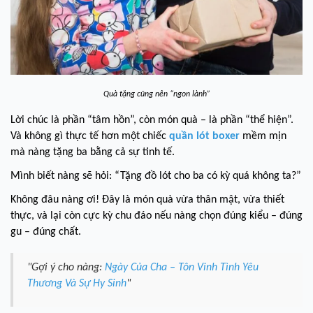
Quà tặng cũng nên “ngon lành”
Lời chúc là phần “tâm hồn”, còn món quà – là phần “thể hiện”.
Và không gì thực tế hơn một chiếc
quần lót boxer
mềm mịn
mà nàng tặng ba bằng cả sự tinh tế.
Mình biết nàng sẽ hỏi: “Tặng đồ lót cho ba có kỳ quá không ta?”
Không đâu nàng ơi! Đây là món quà vừa thân mật, vừa thiết
thực, và lại còn cực kỳ chu đáo nếu nàng chọn đúng kiểu – đúng
gu – đúng chất.
"Gợi ý cho nàng:
Ngày Của Cha – Tôn Vinh Tình Yêu
Thương Và Sự Hy Sinh
"