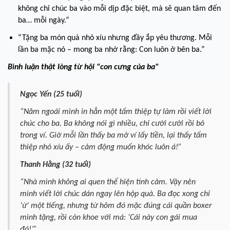
không chỉ chúc ba vào mỗi dịp đặc biệt, mà sẽ quan tâm đến
ba… mỗi ngày.”
“Tặng ba món quà nhỏ xíu nhưng đầy ắp yêu thương. Mỗi
lần ba mặc nó – mong ba nhớ rằng: Con luôn ở bên ba.”
Bình luận thật lòng từ hội "con cưng của ba"
Ngọc Yến (25 tuổi)
“Năm ngoái mình in hẳn một tấm thiệp tự làm rồi viết lời
chúc cho ba. Ba không nói gì nhiều, chỉ cười cười rồi bỏ
trong ví. Giờ mỗi lần thấy ba mở ví lấy tiền, lại thấy tấm
thiệp nhỏ xíu ấy – cảm động muốn khóc luôn á!”
Thanh Hằng (32 tuổi)
“Nhà mình không ai quen thể hiện tình cảm. Vậy nên
mình viết lời chúc dán ngay lên hộp quà. Ba đọc xong chỉ
‘ừ’ một tiếng, nhưng từ hôm đó mặc đúng cái quần boxer
mình tặng, rồi còn khoe với má: ‘Cái này con gái mua
đó!’”