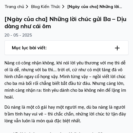
Trang chủ
Blog Kiến Thức
[Ngày của cha] Những lời
chúc gửi Ba – Dịu dàng như
[Ngày của cha] Những lời chúc gửi Ba – Dịu
cái ôm
dàng như cái ôm
20 - 05 - 2025
Mục lục bài viết:
Nàng có công nhận không, khi nói lời yêu thương với mẹ thì dễ
ơi là dễ, nhưng với ba thì… trời ơi, cứ như có một tảng đá vô
hình chắn ngay cổ họng vậy. Mình từng vậy – ngồi viết lời chúc
cho ba mà bối rối chẳng biết bắt đầu từ đâu. Nhưng càng lớn,
mình càng nhận ra: tình yêu dành cho ba không nên để lặng im
hoài.
Dù nàng là một cô gái hay một người mẹ, dù ba nàng là người
trầm tính hay vui vẻ – thì chắc chắn, những lời chúc từ tận đáy
lòng vẫn luôn là món quà đặc biệt nhất.