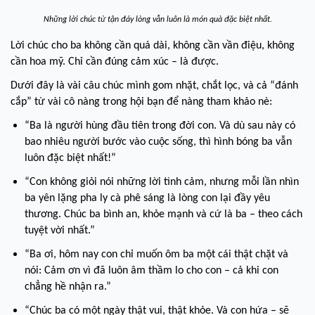
Những lời chúc từ tận đáy lòng vẫn luôn là món quà đặc biệt nhất.
Lời chúc cho ba không cần quá dài, không cần vần điệu, không
cần hoa mỹ. Chỉ cần đúng cảm xúc – là được.
Dưới đây là vài câu chúc mình gom nhặt, chắt lọc, và cả “đánh
cắp” từ vài cô nàng trong hội bạn để nàng tham khảo nè:
“Ba là người hùng đầu tiên trong đời con. Và dù sau này có
bao nhiêu người bước vào cuộc sống, thì hình bóng ba vẫn
luôn đặc biệt nhất!”
“Con không giỏi nói những lời tình cảm, nhưng mỗi lần nhìn
ba yên lặng pha ly cà phê sáng là lòng con lại đầy yêu
thương. Chúc ba bình an, khỏe mạnh và cứ là ba – theo cách
tuyệt vời nhất.”
“Ba ơi, hôm nay con chỉ muốn ôm ba một cái thật chặt và
nói: Cảm ơn vì đã luôn âm thầm lo cho con – cả khi con
chẳng hề nhận ra.”
“Chúc ba có một ngày thật vui, thật khỏe. Và con hứa – sẽ