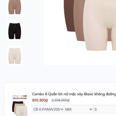
Combo 6 Quần lót nữ mặc váy iBasic không đườn
835,800₫
1,194,000₫