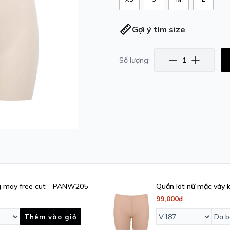
Gợi ý tìm size
Số lượng:
g may free cut - PANW205
Quần lót nữ mặc váy 
99,000₫
Thêm vào giỏ