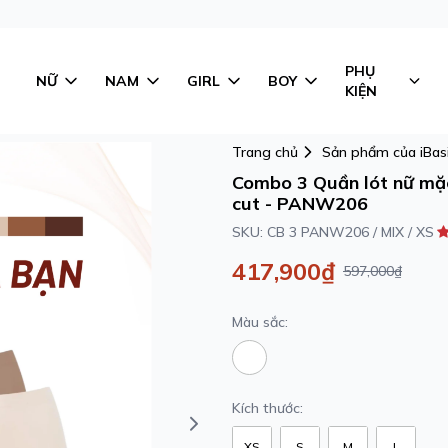
PHỤ
NỮ
NAM
GIRL
BOY
KIỆN
Trang chủ
Sản phẩm của iBas
Combo 3 Quần lót nữ mặ
cut - PANW206
SKU:
CB 3 PANW206 / MIX / XS
417,900₫
597,000₫
Màu sắc:
Kích thước:
XS
S
M
L