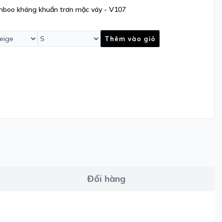
amboo kháng khuẩn trơn mặc váy - V107
Thêm vào giỏ
Đổi hàng