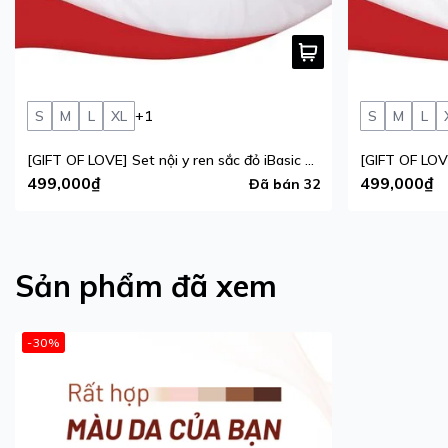
S
M
L
XL
+1
S
M
L
[GIFT OF LOVE] Set nội y ren sắc đỏ iBasic phiên bản giới hạn
499,000₫
499,000₫
Đã bán 32
Sản phẩm đã xem
-30%