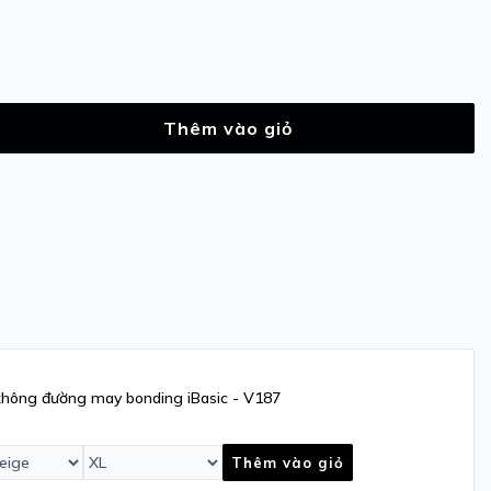
Thêm vào giỏ
không đường may bonding iBasic - V187
Thêm vào giỏ