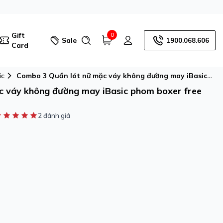
Gift
0
Sale
1900.068.606
Card
ic
Combo 3 Quần lót nữ mặc váy không đường may iBasic
phom boxer free cut - PANW206
c váy không đường may iBasic phom boxer free
2 đánh giá