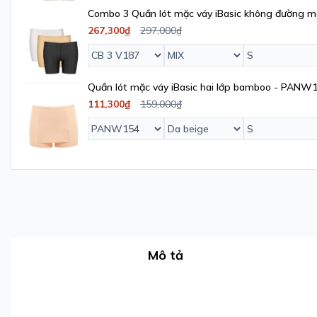
Combo 3 Quần lót mặc váy iBasic không đường m
267,300₫
297,000₫
Quần lót mặc váy iBasic hai lớp bamboo - PANW
111,300₫
159,000₫
Mô tả