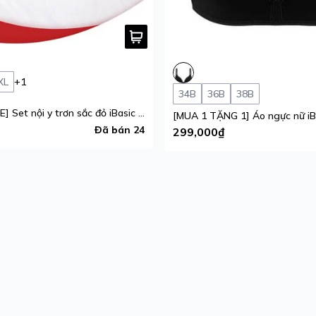
XL
+1
34B
36B
38B
[GIFT OF LOVE] Set nội y trơn sắc đỏ iBasic phiên bản giới hạn
Đã bán 24
299,000₫