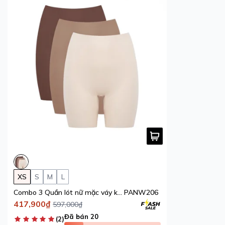
XS
S
M
L
Combo 3 Quần lót nữ mặc váy không đường may iBasic phom boxer free cut
PANW206
417,900₫
597,000₫
Đã bán 20
(2)