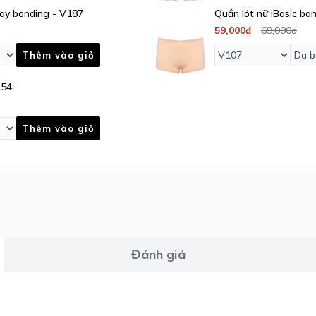
ay bonding - V187
Quần lót nữ iBasic b
59,000₫
69,000₫
Thêm vào giỏ
154
Thêm vào giỏ
Đánh giá