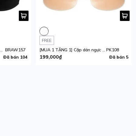
FREE
[MUA 1 TẶNG 1] Áo ngực nữ iBasic Inviswire gọng ảo mút mỏng form Tshirt
BRAW157
[MUA 1 TẶNG 1] Cặp dán ngực silicone
PK108
199,000₫
Đã bán 104
Đã bán 5