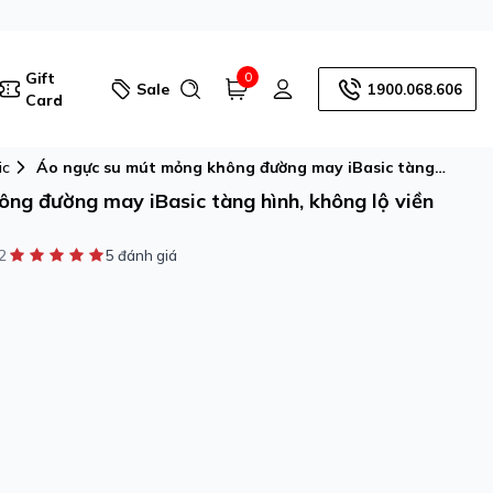
Gift
0
Sale
1900.068.606
Card
ic
Áo ngực su mút mỏng không đường may iBasic tàng
hình, không lộ viền BRAW111
ng đường may iBasic tàng hình, không lộ viền
2
5 đánh giá