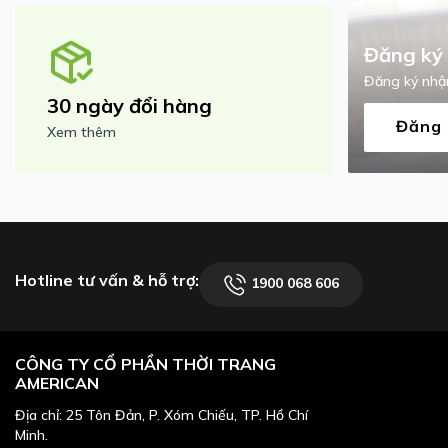
Đăng ký 
Đăng ký nhận
30 ngày đổi hàng
Đăng 
Xem thêm
Hotline tư vấn & hỗ trợ:
1900 068 606
CÔNG TY CỔ PHẦN THỜI TRANG
AMERICAN
Địa chỉ: 25 Tôn Đản, P. Xóm Chiếu, TP. Hồ Chí
Minh.