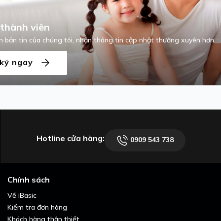
thành viên
 bản tin của chúng tôi, nhận thông tin cập nhật thường xuyên hơn.
ký ngay
Hotline cửa hàng:
0909 543 738
Chính sách
Về iBasic
Kiểm tra đơn hàng
Khách hàng thân thiết