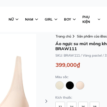
PHỤ
NỮ
NAM
GIRL
BOY
KIỆN
Trang chủ
Sản phẩm của iBas
Áo ngực su mút mỏng khô
BRAW111
SKU:
BRAW111 / Vàng pastel / 3
399,000₫
Màu sắc:
Kích thước:
32
34
36
38