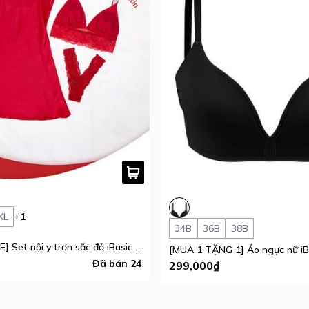
XL
+1
34B
36B
38B
[GIFT OF LOVE] Set nội y trơn sắc đỏ iBasic phiên bản giới hạn
Đã bán 24
299,000₫