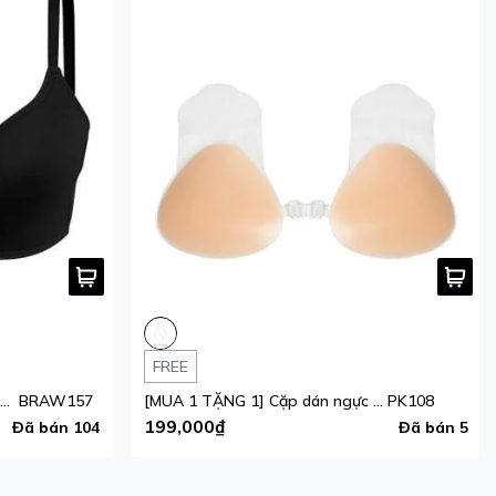
FREE
[MUA 1 TẶNG 1] Áo ngực nữ iBasic Inviswire gọng ảo mút mỏng form Tshirt
BRAW157
[MUA 1 TẶNG 1] Cặp dán ngực silicone
PK108
199,000₫
Đã bán 104
Đã bán 5