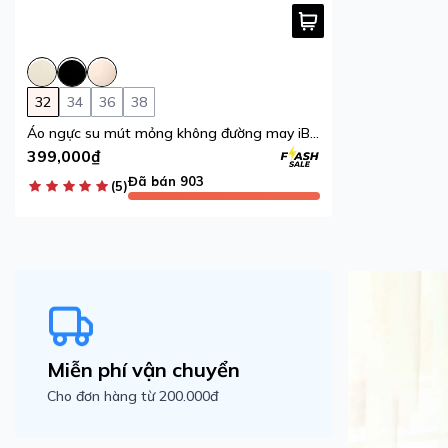
32
34
36
38
Áo ngực su mút mỏng không đường may iBasic tàng hình, không lộ viền BRAW111
399,000₫
Đã bán 903
(5)
Miễn phí vận chuyển
Cho đơn hàng từ 200.000đ