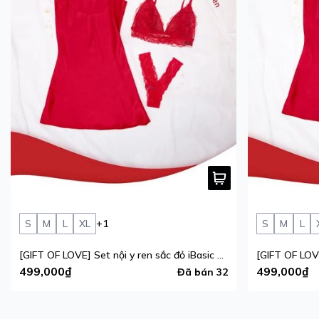
S
M
L
XL
+1
S
M
L
[GIFT OF LOVE] Set nội y ren sắc đỏ iBasic phiên bản giới hạn
499,000₫
499,000₫
Đã bán 32