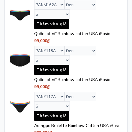
Thêm vào giỏ
Quần lót nữ Rainbow cotton USA iBasic
kháng khuẩn lưng sọc phom hipster -
99,000₫
PANY118A
Thêm vào giỏ
Quần lót nữ Rainbow cotton USA iBasic
kháng khuẩn lưng sọc phom tanga -
99,000₫
PANY117A
Thêm vào giỏ
Áo ngực Bralette Rainbow Cotton USA iBasic
mút mỏng tam giác lưng sọc loang -