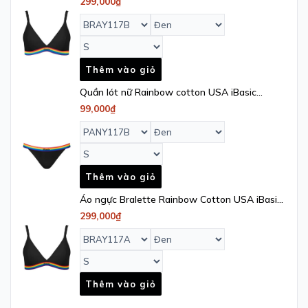
299,000₫
BRAY117B
Thêm vào giỏ
Quần lót nữ Rainbow cotton USA iBasic
kháng khuẩn lưng sọc loang phom tanga -
99,000₫
PANY117B
Thêm vào giỏ
Áo ngực Bralette Rainbow Cotton USA iBasic
mút mỏng tam giác lưng sọc - BRAY117A
299,000₫
Thêm vào giỏ