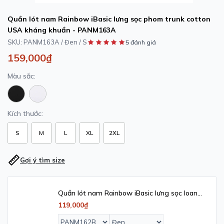
Quần lót nam Rainbow iBasic lưng sọc phom trunk cotton
USA kháng khuẩn - PANM163A
SKU:
PANM163A / Đen / S
5 đánh giá
159,000₫
Màu sắc:
Kích thước:
S
M
L
XL
2XL
Gợi ý tìm size
Quần lót nam Rainbow iBasic lưng sọc loang
phom brief tam giác cotton USA kháng
119,000₫
khuẩn - PANM162B