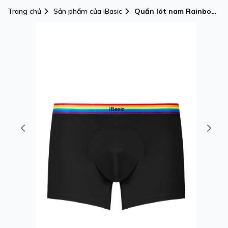
Trang chủ
Sản phẩm của iBasic
Quần lót nam Rainbow
iBasic lưng sọc phom
trunk cotton USA
kháng khuẩn -
PANM163A