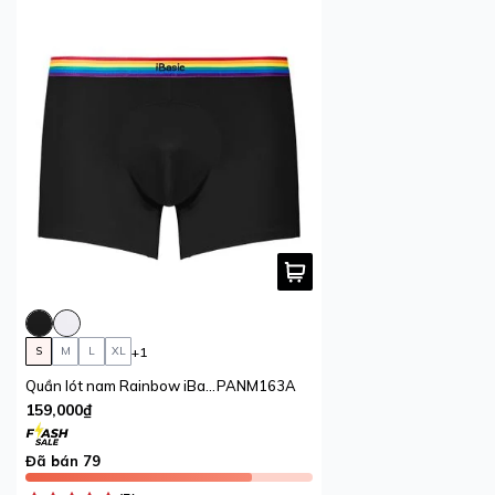
+1
S
M
L
XL
Quần lót nam Rainbow iBasic lưng sọc phom trunk cotton USA kháng khuẩn
PANM163A
159,000₫
Đã bán 79