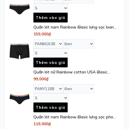
Thêm vào giỏ
Quần lót nam Rainbow iBasic lưng sọc loang
phom trunk cotton USA kháng khuẩn -
159,000₫
PANM163B
Thêm vào giỏ
Quần lót nữ Rainbow cotton USA iBasic
kháng khuẩn lưng sọc loang phom hipster -
99,000₫
PANY118B
Thêm vào giỏ
Quần lót nam Rainbow iBasic lưng sọc phom
brief tam giác cotton USA kháng khuẩn -
119,000₫
PANM162A