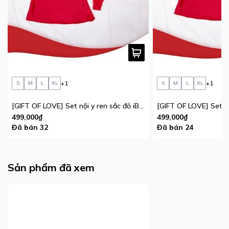
+1
+1
S
M
L
XL
S
M
L
XL
[GIFT OF LOVE] Set nội y ren sắc đỏ iBasic phiên bản giới hạn
499,000₫
499,000₫
Đã bán 32
Đã bán 24
Sản phẩm đã xem