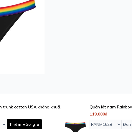
m trunk cotton USA kháng khuẩn
Quần lót nam Rainbow
kháng khuẩn - PANM
119,000₫
Thêm vào giỏ