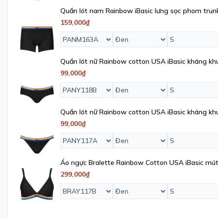
Quần lót nam Rainbow iBasic lưng sọc phom trun
PANM163A
159,000₫
Quần lót nữ Rainbow cotton USA iBasic kháng kh
- PANY118B
99,000₫
Quần lót nữ Rainbow cotton USA iBasic kháng kh
PANY117A
99,000₫
Áo ngực Bralette Rainbow Cotton USA iBasic mút
BRAY117B
299,000₫