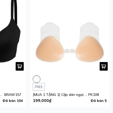
FREE
[MUA 1 TẶNG 1] Áo ngực nữ iBasic Inviswire gọng ảo mút mỏng form Tshirt
BRAW157
[MUA 1 TẶNG 1] Cặp dán ngực silicone
PK108
199,000₫
Đã bán 104
Đã bán 5