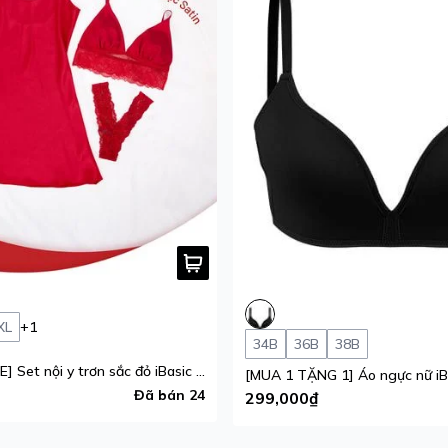
XL
+1
34B
36B
38B
[GIFT OF LOVE] Set nội y trơn sắc đỏ iBasic phiên bản giới hạn
Đã bán 24
299,000₫