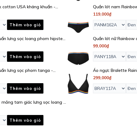
k cotton USA kháng khuẩn -
Quần lót nam Rainbow
khuẩn - PANM162A
119,000₫
Thêm vào giỏ
uẩn lưng sọc loang phom hipster
Quần lót nữ Rainbow 
PANY118A
99,000₫
Thêm vào giỏ
uẩn lưng sọc phom tanga -
Áo ngực Bralette Rai
BRAY117A
299,000₫
Thêm vào giỏ
 mỏng tam giác lưng sọc loang -
Thêm vào giỏ