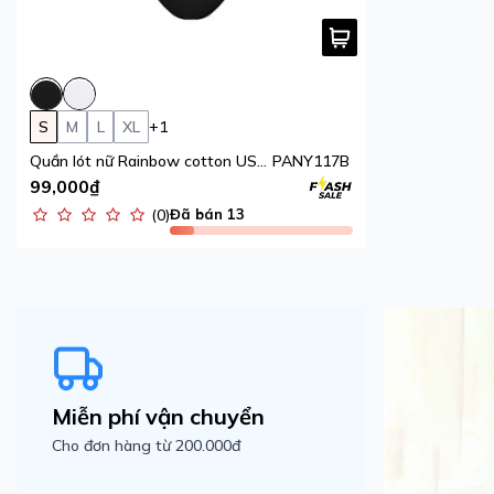
S
M
L
XL
+1
Quần lót nữ Rainbow cotton USA iBasic kháng khuẩn lưng sọc loang phom tanga
PANY117B
99,000₫
(0)
Đã bán 13
Miễn phí vận chuyển
Cho đơn hàng từ 200.000đ