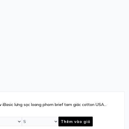
 iBasic lưng sọc loang phom brief tam giác cotton USA
162B
Thêm vào giỏ