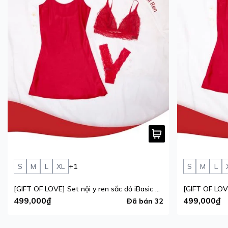
S
M
L
XL
+1
S
M
L
[GIFT OF LOVE] Set nội y ren sắc đỏ iBasic phiên bản giới hạn
499,000₫
499,000₫
Đã bán 32