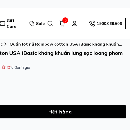
Gift
0
Sale
1900.068.606
Card
ic
Quần lót nữ Rainbow cotton USA iBasic kháng khuẩn
lưng sọc loang phom tanga - PANY117B
ton USA iBasic kháng khuẩn lưng sọc loang phom
0 đánh giá
Hết hàng