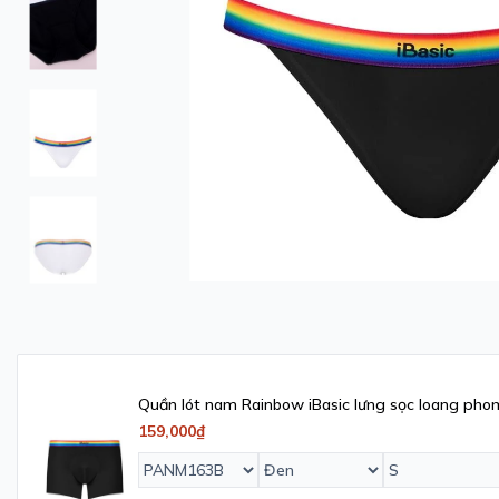
Quần lót nam Rainbow iBasic lưng sọc loang pho
- PANM163B
159,000₫