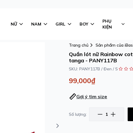
PHỤ
NỮ
NAM
GIRL
BOY
KIỆN
Trang chủ
Sản phẩm của iBas
Quần lót nữ Rainbow cot
tanga - PANY117B
SKU:
PANY117B / Đen / S
99,000₫
Gợi ý tìm size
Số lượng: