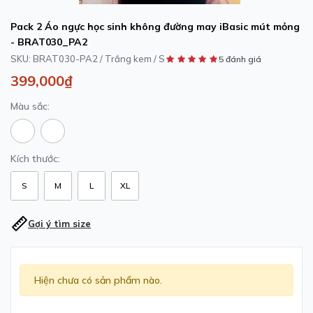
Pack 2 Áo ngực học sinh không đường may iBasic mút mỏng
- BRAT030_PA2
SKU:
BRAT030-PA2 / Trắng kem / S
5 đánh giá
399,000₫
Màu sắc:
Kích thước:
S
M
L
XL
Gợi ý tìm size
Hiện chưa có sản phẩm nào.