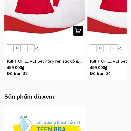
+1
+1
S
M
L
XL
S
M
L
XL
[GIFT OF LOVE] Set nội y ren sắc đỏ iBasic phiên bản giới hạn
499,000₫
499,000₫
Đã bán 32
Đã bán 24
Sản phẩm đã xem