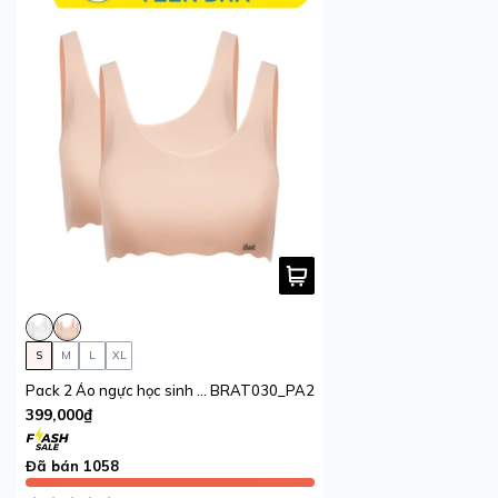
S
M
L
XL
Pack 2 Áo ngực học sinh không đường may iBasic mút mỏng
BRAT030_PA2
399,000₫
Đã bán 1058