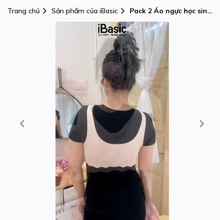
Trang chủ
Sản phẩm của iBasic
Pack 2 Áo ngực học sinh
không đường may iBasic
mút mỏng -
BRAT030_PA2