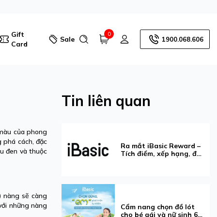
Gift
0
Sale
1900.068.606
Card
Tin liên quan
à màu của phong
g phá cách, đặc
Ra mắt iBasic Reward –
àu đen và thuộc
Tích điểm, xếp hạng, đổi
voucher dễ dàng hơn
h) nàng sẽ càng
với những nàng
Cẩm nang chọn đồ lót
cho bé gái và nữ sinh 6–