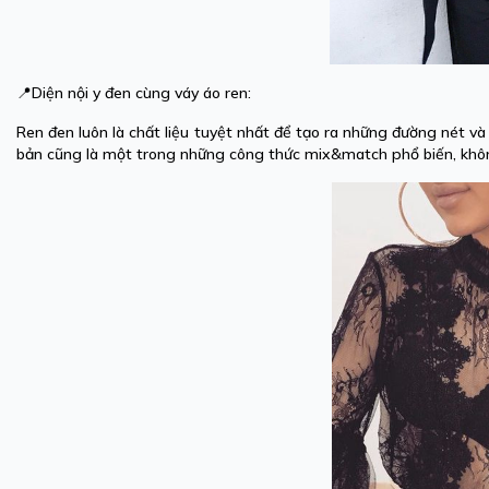
📍Diện nội y đen cùng váy áo ren:
Ren đen luôn là chất liệu tuyệt nhất để tạo ra những đường nét và
bản cũng là một trong những công thức mix&match phổ biến, khôn