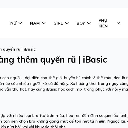
PHỤ
NỮ
NAM
GIRL
BOY
KIỆN
 quyến rũ | iBasic
àng thêm quyến rũ | iBasic
con người – đại diện cho thế giới huyền bí, chính vì thế màu đen l
uần áo của nhiều người, kể cả đồ nội y. Xu hướng thời trang ngày càn
 mà vẫn thu hút, hãy cùng iBasic học cách mix trang phục với nội y m
ợp với nhiều loại bra (từ trơn màu, hoa ren đến đính sequin lấp lán
 tốn nên chọn bra không gọng mút để tôn nét tự nhiên. Ngược lại, 
ín nửa hở" với vài khuy áo thôi nhé.