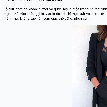
📍Mix&match với xu hướng Menswear:
Bộ suit gồm áo khoác blazer và quần tây là một trong những hìn
mạnh mẽ, vừa khêu gợi lại vừa bí ẩn khi chỉ mặc suit với bralette
mềm mại, không tạo nên cảm giác thô cứng, phản cảm.