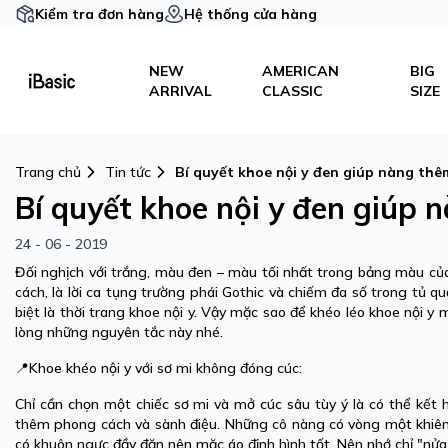
Kiểm tra đơn hàng
Hệ thống cửa hàng
NEW
AMERICAN
BIG
ARRIVAL
CLASSIC
SIZE
Trang chủ
Tin tức
Bí quyết khoe nội y đen giúp nàng thêm
Bí quyết khoe nội y đen giúp n
24 - 06 - 2019
Đối nghịch với trắng, màu đen – màu tối nhất trong bảng màu của 
cách, là lời ca tụng trường phái Gothic và chiếm đa số trong tủ q
biệt là thời trang khoe nội y. Vậy mặc sao để khéo léo khoe nội y
lòng những nguyên tắc này nhé.
📍Khoe khéo nội y với sơ mi không đóng cúc:
Chỉ cần chọn một chiếc sơ mi và mở cúc sâu tùy ý là có thể kết h
thêm phong cách và sành điệu. Những cô nàng có vòng một khiêm
có khuôn ngực đầy đặn nên mặc áo định hình tốt. Nên nhớ chỉ "nửa k