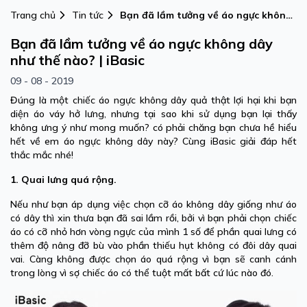
Trang chủ
Tin tức
Bạn đã lầm tưởng về áo ngực không
dây như thế nào? | iBasic
Bạn đã lầm tưởng về áo ngực không dây
như thế nào? | iBasic
09 - 08 - 2019
Đúng là một chiếc áo ngực không dây quả thật lợi hại khi bạn
diện áo váy hở lưng, nhưng tại sao khi sử dụng bạn lại thấy
không ưng ý như mong muốn? có phải chăng bạn chưa hề hiểu
hết về em áo ngực không dây này? Cùng iBasic giải đáp hết
thắc mắc nhé!
1. Quai lưng quá rộng.
Nếu như bạn áp dụng việc chọn cỡ áo không dây giống như áo
có dây thì xin thưa bạn đã sai lầm rồi, bởi vì bạn phải chọn chiếc
áo có cỡ nhỏ hơn vòng ngực của mình 1 số để phần quai lưng có
thêm độ nâng đỡ bù vào phần thiếu hụt không có đôi dây quai
vai. Càng không được chọn áo quá rộng vì bạn sẽ canh cánh
trong lòng vì sợ chiếc áo có thể tuột mất bất cứ lúc nào đó.