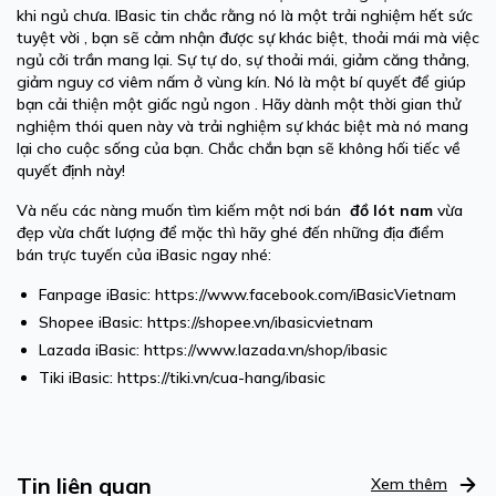
khi ngủ chưa. IBasic tin chắc rằng nó là một trải nghiệm hết sức
tuyệt vời , bạn sẽ cảm nhận được sự khác biệt, thoải mái mà việc
ngủ cởi trần mang lại. Sự tự do, sự thoải mái, giảm căng thảng,
giảm nguy cơ viêm nấm ở vùng kín. Nó là một bí quyết để giúp
bạn cải thiện một giấc ngủ ngon . Hãy dành một thời gian thử
nghiệm thói quen này và trải nghiệm sự khác biệt mà nó mang
lại cho cuộc sống của bạn. Chắc chắn bạn sẽ không hối tiếc về
quyết định này!
Và nếu các nàng muốn tìm kiếm một nơi bán
đồ lót nam
vừa
đẹp vừa chất lượng để mặc thì hãy ghé đến những địa điểm
bán trực tuyến của iBasic ngay nhé:
Fanpage iBasic:
https://www.facebook.com/iBasicVietnam
Shopee iBasic:
https://shopee.vn/ibasicvietnam
Lazada iBasic:
https://www.lazada.vn/shop/ibasic
Tiki iBasic:
https://tiki.vn/cua-hang/ibasic
Tin liên quan
Xem thêm