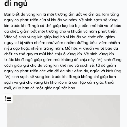
đi ngủ
Bạn biết đó vùng kín là môi trường ẩm ướt và ấm áp, làm tăng
nguy cơ phát triển của vi khuẩn và nấm. Vệ sinh sạch sẽ vùng
kín trước khi đi ngủ có thể giúp loại bỏ bụi bẩn, mồ hôi và tế bào
da chết, giảm bớt môi trường cho vi khuẩn và nấm phát triển.
Việc vệ sinh vùng kín giúp loại bỏ vi khuẩn và chất cặn, giảm
nguy cơ bị viêm nhiễm như viêm nhiễm đường tiểu, viêm nhiễm
niệu đạo hoặc nhiễm trùng nấm. Mồ hôi, vi khuẩn và tế bào da
chết có thể gây ra mùi khó chịu ở vùng kín. Vệ sinh vùng kín
trước khi đi ngủ giúp giảm mùi không dễ chịu này. Vệ sinh đúng
cách giúp giữ cho da vùng kín khô ráo và sạch sẽ, từ đó giảm
nguy cơ phát triển các vấn đề da như viêm da, ngứa và kích ứng.
Vệ sinh sạch sẽ vùng kín trước khi đi ngủ không chỉ giúp làm
sạch và giữ cho vùng kín khô ráo mà còn tạo cảm giác thoải
mái, giúp bạn có một giấc ngủ tốt hơn.