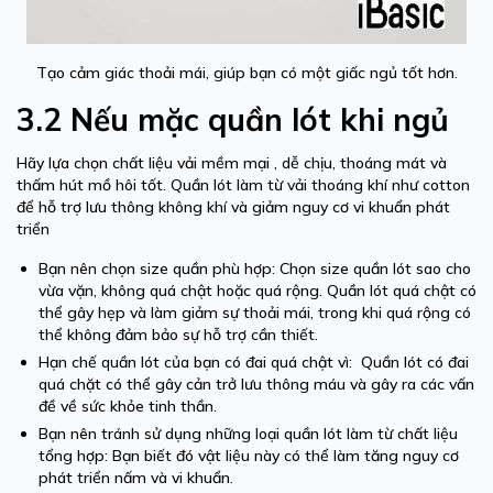
Tạo cảm giác thoải mái, giúp bạn có một giấc ngủ tốt hơn.
3.2 Nếu mặc quần lót khi ngủ
Hãy lựa chọn chất liệu vải mềm mại , dễ chịu, thoáng mát và
thấm hút mồ hôi tốt. Quần lót làm từ vải thoáng khí như cotton
để hỗ trợ lưu thông không khí và giảm nguy cơ vi khuẩn phát
triển
Bạn nên chọn size quần phù hợp: Chọn size quần lót sao cho
vừa vặn, không quá chật hoặc quá rộng. Quần lót quá chật có
thể gây hẹp và làm giảm sự thoải mái, trong khi quá rộng có
thể không đảm bảo sự hỗ trợ cần thiết.
Hạn chế quần lót của bạn có đai quá chật vì: Quần lót có đai
quá chặt có thể gây cản trở lưu thông máu và gây ra các vấn
đề về sức khỏe tinh thần.
Bạn nên tránh sử dụng những loại quần lót làm từ chất liệu
tổng hợp: Bạn biết đó vật liệu này có thể làm tăng nguy cơ
phát triển nấm và vi khuẩn.