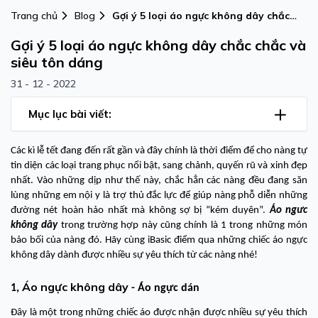
Trang chủ
Blog
Gợi ý 5 loại áo ngực không dây chắc
chắc và siêu tôn dáng
Gợi ý 5 loại áo ngực không dây chắc chắc và
siêu tôn dáng
31 - 12 - 2022
Mục lục bài viết:
Các kì lễ tết đang đến rất gần và đây chính là thời điểm để cho nàng tự
tin diện các loại trang phục nổi bật, sang chảnh, quyến rũ và xinh đẹp
nhất. Vào những dịp như thế này, chắc hẳn các nàng đều đang săn
lùng những em nội y là trợ thủ đắc lực để giúp nàng phỗ diễn những
đường nét hoàn hảo nhất mà không sợ bị “kém duyên”.
Áo ngưc
không dây
trong trường hợp này cũng chính là 1 trong những món
bảo bối của nàng đó. Hãy cùng iBasic điểm qua những chiếc áo ngực
không dây dành được nhiều sự yêu thích từ các nàng nhé!
Áo ngực không dây
1,
- Áo ngực dán
Đây là một trong những chiếc áo được nhận được nhiều sự yêu thích