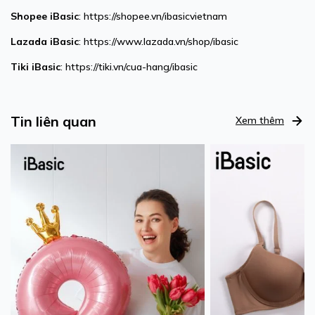
Shopee
iBasic
: https://shopee.vn/ibasicvietnam
Lazada
iBasic
: https://www.lazada.vn/shop/ibasic
Tiki
iBasic
: https://tiki.vn/cua-hang/ibasic
Tin liên quan
Xem thêm