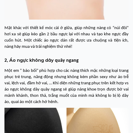
Mặt khác với thiết kế móc cài ở giữa, giúp những nàng có “núi đôi”
hơi xa sẽ giúp kéo gần 2 bầu ngực lại với nhau và tạo khe ngực đầy
cuốn hút. Một chiếc
áo ngực dán
rất được ưa chuộng và tiện ích,
nàng hãy mua và trải nghiệm thử nhé!
Áo ngực không dây
2,
quây ngang
Một em “ bảo bối” phù hợp cho các nàng thích mặc những loại trang
phục trẻ trung, năng động nhưng không kém phần sexy như áo trễ
vai, lệch vai, đầm hở vai, … Khi diện những trang phục trên kết hợp vs
áo ngực không dây quây ngang sẽ giúp nàng khoe trọn được bờ vai
mảnh khảnh, thon thả, trắng muốt của mình mà không lo bị lộ dây
áo, quai áo một cách hớ hênh.