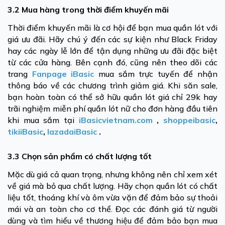
3.2 Mua hàng trong thời điểm khuyến mãi
Thời điểm khuyến mãi là cơ hội để bạn mua quần lót với
giá ưu đãi. Hãy chú ý đến các sự kiện như Black Friday
hay các ngày lễ lớn để tận dụng những ưu đãi đặc biệt
từ các cửa hàng. Bên cạnh đó, cũng nên theo dõi các
trang
Fanpage iBasic
mua sắm trực tuyến để nhận
thông báo về các chương trình giảm giá. Khi săn sale,
bạn hoàn toàn có thể sở hữu quần lót giá chỉ 29k hay
trãi nghiệm miễn phí quần lót nữ cho đơn hàng đầu tiên
khi mua sắm tại
iBasicvietnam.com
,
shoppeibasic
,
tikiiBasic
,
lazadaiBasic
.
3.3 Chọn sản phẩm có chất lượng tốt
Mặc dù giá cả quan trọng, nhưng không nên chỉ xem xét
về giá mà bỏ qua chất lượng. Hãy chọn quần lót có chất
liệu tốt, thoáng khí và ôm vừa vặn để đảm bảo sự thoải
mái và an toàn cho cơ thể. Đọc các đánh giá từ người
dùng và tìm hiểu về thương hiệu để đảm bảo bạn mua