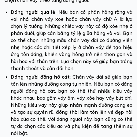
chọn chân váy theo từng dáng người:
Dáng người quả lê:
Nếu bạn có phần hông rộng và
vai nhỏ, chân váy xòe hoặc chân váy chữ A là lựa
chọn lý tưởng. Những chiếc váy này có độ xòe nhẹ ở
phần dưới, giúp cân bằng tỷ lệ giữa hông và vai. Bạn
có thể chọn những mẫu chân váy dài có đường viền
nhẹ hoặc các chi tiết xếp ly ở chân váy để tạo hiệu
ứng tôn dáng, khiến vòng hông trở nên thon gọn và
hài hòa với thân trên. Lựa chọn này sẽ giúp bạn trông
thanh thoát và cân đối hơn.
Dáng người đồng hồ cát
: Chân váy dài sẽ giúp bạn
tôn lên những đường cong tự nhiên. Nếu bạn có dáng
người đồng hồ cát, bạn có thể thử nhiều kiểu váy
khác nhau, bao gồm váy ôm, váy xòe hay váy bút chì.
Những kiểu váy này giúp nhấn mạnh đường cong eo
và tạo sự quyến rũ, đồng thời làm tôn lên vẻ đẹp hài
hòa của cơ thể. Với dáng người này, bạn cũng có thể
tự do chọn các kiểu áo và phụ kiện để tăng thêm sự
nổi bật.