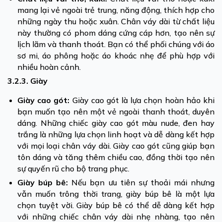
mang lại vẻ ngoài trẻ trung, năng động, thích hợp cho
những ngày thu hoặc xuân. Chân váy dài từ chất liệu
này thường có phom dáng cứng cáp hơn, tạo nên sự
lịch lãm và thanh thoát. Bạn có thể phối chúng với áo
sơ mi, áo phông hoặc áo khoác nhẹ để phù hợp với
nhiều hoàn cảnh.
3.2.3. Giày
Giày cao gót:
Giày cao gót là lựa chọn hoàn hảo khi
bạn muốn tạo nên một vẻ ngoài thanh thoát, duyên
dáng. Những chiếc giày cao gót màu nude, đen hay
trắng là những lựa chọn linh hoạt và dễ dàng kết hợp
với mọi loại chân váy dài. Giày cao gót cũng giúp bạn
tôn dáng và tăng thêm chiều cao, đồng thời tạo nên
sự quyến rũ cho bộ trang phục.
Giày búp bê:
Nếu bạn ưu tiên sự thoải mái nhưng
vẫn muốn trông thời trang, giày búp bê là một lựa
chọn tuyệt vời. Giày búp bê có thể dễ dàng kết hợp
với những chiếc chân váy dài nhẹ nhàng, tạo nên