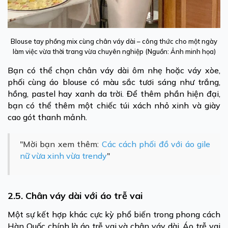
Blouse tay phồng mix cùng chân váy dài – công thức cho một ngày
làm việc vừa thời trang vừa chuyên nghiệp (Nguồn: Ảnh minh họa)
Bạn có thể chọn chân váy dài ôm nhẹ hoặc váy xòe,
phối cùng áo blouse có màu sắc tươi sáng như trắng,
hồng, pastel hay xanh da trời. Để thêm phần hiện đại,
bạn có thể thêm một chiếc túi xách nhỏ xinh và giày
cao gót thanh mảnh.
"Mời bạn xem thêm:
Các cách phối đồ với áo gile
nữ vừa xinh vừa trendy
"
2.5. Chân váy dài với áo trễ vai
Một sự kết hợp khác cực kỳ phổ biến trong phong cách
Hàn Quốc chính là áo trễ vai và chân váy dài. Áo trễ vai