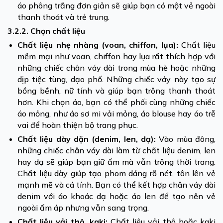
áo phông trắng đơn giản sẽ giúp bạn có một vẻ ngoài
thanh thoát và trẻ trung.
3.2.2. Chọn chất liệu
Chất liệu nhẹ nhàng (voan, chiffon, lụa):
Chất liệu
mềm mại như voan, chiffon hay lụa rất thích hợp với
những chiếc chân váy dài trong mùa hè hoặc những
dịp tiệc tùng, dạo phố. Những chiếc váy này tạo sự
bồng bềnh, nữ tính và giúp bạn trông thanh thoát
hơn. Khi chọn áo, bạn có thể phối cùng những chiếc
áo mỏng, như áo sơ mi vải mỏng, áo blouse hay áo trễ
vai để hoàn thiện bộ trang phục.
Chất liệu dày dặn (denim, len, dạ):
Vào mùa đông,
những chiếc chân váy dài làm từ chất liệu denim, len
hay dạ sẽ giúp bạn giữ ấm mà vẫn trông thời trang.
Chất liệu dày giúp tạo phom dáng rõ nét, tôn lên vẻ
mạnh mẽ và cá tính. Bạn có thể kết hợp chân váy dài
denim với áo khoác dạ hoặc áo len để tạo nên vẻ
ngoài ấm áp nhưng vẫn sang trọng.
Chất liệu vải thô, kaki:
Chất liệu vải thô hoặc kaki