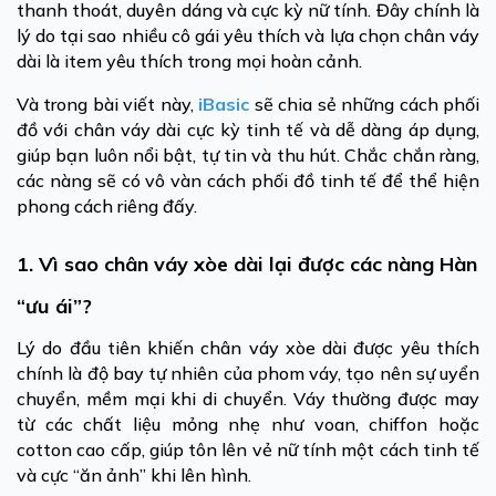
thanh thoát, duyên dáng và cực kỳ nữ tính. Đây chính là
lý do tại sao nhiều cô gái yêu thích và lựa chọn chân váy
dài là item yêu thích trong mọi hoàn cảnh.
Và trong bài viết này,
iBasic
sẽ chia sẻ những cách phối
đồ với chân váy dài cực kỳ tinh tế và dễ dàng áp dụng,
giúp bạn luôn nổi bật, tự tin và thu hút. Chắc chắn ràng,
các nàng sẽ có vô vàn cách phối đồ tinh tế để thể hiện
phong cách riêng đấy.
1. Vì sao chân váy xòe dài lại được các nàng Hàn
“ưu ái”?
Lý do đầu tiên khiến chân váy xòe dài được yêu thích
chính là độ bay tự nhiên của phom váy, tạo nên sự uyển
chuyển, mềm mại khi di chuyển. Váy thường được may
từ các chất liệu mỏng nhẹ như voan, chiffon hoặc
cotton cao cấp, giúp tôn lên vẻ nữ tính một cách tinh tế
và cực “ăn ảnh” khi lên hình.