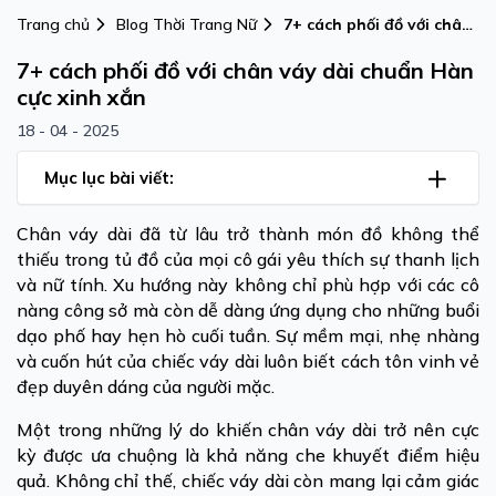
Trang chủ
Blog Thời Trang Nữ
7+ cách phối đồ với chân
váy dài chuẩn Hàn cực
7+ cách phối đồ với chân váy dài chuẩn Hàn
xinh xắn
cực xinh xắn
18 - 04 - 2025
Mục lục bài viết:
Chân váy dài đã từ lâu trở thành món đồ không thể
thiếu trong tủ đồ của mọi cô gái yêu thích sự thanh lịch
và nữ tính. Xu hướng này không chỉ phù hợp với các cô
nàng công sở mà còn dễ dàng ứng dụng cho những buổi
dạo phố hay hẹn hò cuối tuần. Sự mềm mại, nhẹ nhàng
và cuốn hút của chiếc váy dài luôn biết cách tôn vinh vẻ
đẹp duyên dáng của người mặc.
Một trong những lý do khiến chân váy dài trở nên cực
kỳ được ưa chuộng là khả năng che khuyết điểm hiệu
quả. Không chỉ thế, chiếc váy dài còn mang lại cảm giác