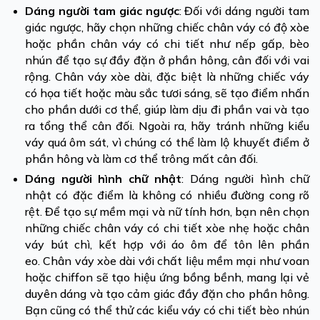
Dáng người tam giác ngược
: Đối với dáng người tam
giác ngược, hãy chọn những chiếc chân váy có độ xòe
hoặc phần chân váy có chi tiết như nếp gấp, bèo
nhún để tạo sự đầy đặn ở phần hông, cân đối với vai
rộng. Chân váy xòe dài, đặc biệt là những chiếc váy
có họa tiết hoặc màu sắc tươi sáng, sẽ tạo điểm nhấn
cho phần dưới cơ thể, giúp làm dịu đi phần vai và tạo
ra tổng thể cân đối. Ngoài ra, hãy tránh những kiểu
váy quá ôm sát, vì chúng có thể làm lộ khuyết điểm ở
phần hông và làm cơ thể trông mất cân đối.
Dáng người hình chữ nhật
: Dáng người hình chữ
nhật có đặc điểm là không có nhiều đường cong rõ
rệt. Để tạo sự mềm mại và nữ tính hơn, bạn nên chọn
những chiếc chân váy có chi tiết xòe nhẹ hoặc chân
váy bút chì, kết hợp với áo ôm để tôn lên phần
eo.
Chân váy xòe dài với chất liệu mềm mại như voan
hoặc chiffon sẽ tạo hiệu ứng bồng bềnh, mang lại vẻ
duyên dáng và tạo cảm giác đầy đặn cho phần hông.
Bạn cũng có thể thử các kiểu váy có chi tiết bèo nhún