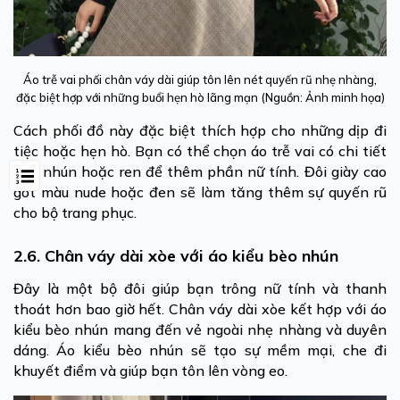
Áo trễ vai phối chân váy dài giúp tôn lên nét quyến rũ nhẹ nhàng,
đặc biệt hợp với những buổi hẹn hò lãng mạn (Nguồn: Ảnh minh họa)
Cách phối đồ này đặc biệt thích hợp cho những dịp đi
tiệc hoặc hẹn hò. Bạn có thể chọn áo trễ vai có chi tiết
bèo nhún hoặc ren để thêm phần nữ tính. Đôi giày cao
gót màu nude hoặc đen sẽ làm tăng thêm sự quyến rũ
cho bộ trang phục.
2.6. Chân váy dài xòe với áo kiểu bèo nhún
Đây là một bộ đôi giúp bạn trông nữ tính và thanh
thoát hơn bao giờ hết. Chân váy dài xòe kết hợp với áo
kiểu bèo nhún mang đến vẻ ngoài nhẹ nhàng và duyên
dáng. Áo kiểu bèo nhún sẽ tạo sự mềm mại, che đi
khuyết điểm và giúp bạn tôn lên vòng eo.