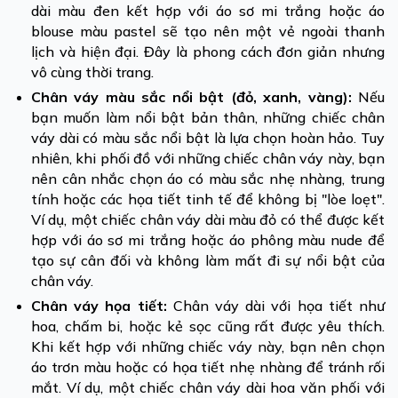
dài màu đen kết hợp với áo sơ mi trắng hoặc áo
blouse màu pastel sẽ tạo nên một vẻ ngoài thanh
lịch và hiện đại. Đây là phong cách đơn giản nhưng
vô cùng thời trang.
Chân váy màu sắc nổi bật (đỏ, xanh, vàng):
Nếu
bạn muốn làm nổi bật bản thân, những chiếc chân
váy dài có màu sắc nổi bật là lựa chọn hoàn hảo. Tuy
nhiên, khi phối đồ với những chiếc chân váy này, bạn
nên cân nhắc chọn áo có màu sắc nhẹ nhàng, trung
tính hoặc các họa tiết tinh tế để không bị "lòe loẹt".
Ví dụ, một chiếc chân váy dài màu đỏ có thể được kết
hợp với áo sơ mi trắng hoặc áo phông màu nude để
tạo sự cân đối và không làm mất đi sự nổi bật của
chân váy.
Chân váy họa tiết:
Chân váy dài với họa tiết như
hoa, chấm bi, hoặc kẻ sọc cũng rất được yêu thích.
Khi kết hợp với những chiếc váy này, bạn nên chọn
áo trơn màu hoặc có họa tiết nhẹ nhàng để tránh rối
mắt. Ví dụ, một chiếc chân váy dài hoa văn phối với