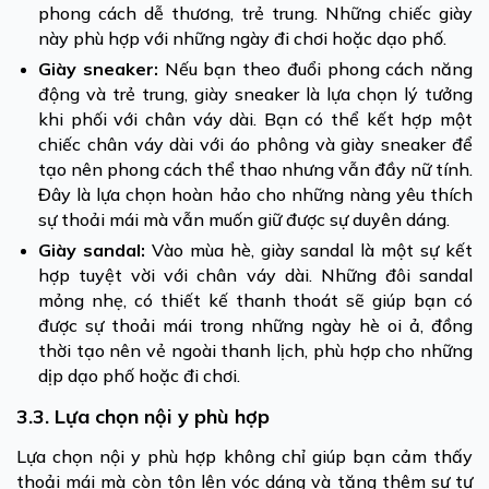
phong cách dễ thương, trẻ trung. Những chiếc giày
này phù hợp với những ngày đi chơi hoặc dạo phố.
Giày sneaker:
Nếu bạn theo đuổi phong cách năng
động và trẻ trung, giày sneaker là lựa chọn lý tưởng
khi phối với chân váy dài. Bạn có thể kết hợp một
chiếc chân váy dài với áo phông và giày sneaker để
tạo nên phong cách thể thao nhưng vẫn đầy nữ tính.
Đây là lựa chọn hoàn hảo cho những nàng yêu thích
sự thoải mái mà vẫn muốn giữ được sự duyên dáng.
Giày sandal:
Vào mùa hè, giày sandal là một sự kết
hợp tuyệt vời với chân váy dài. Những đôi sandal
mỏng nhẹ, có thiết kế thanh thoát sẽ giúp bạn có
được sự thoải mái trong những ngày hè oi ả, đồng
thời tạo nên vẻ ngoài thanh lịch, phù hợp cho những
dịp dạo phố hoặc đi chơi.
3.3. Lựa chọn nội y phù hợp
Lựa chọn nội y phù hợp không chỉ giúp bạn cảm thấy
thoải mái mà còn tôn lên vóc dáng và tăng thêm sự tự