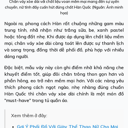
Chân váy xòe dài với chất liệu voan mềm mại mang đến sự uyển
chuyển, nữ tính đầy cuốn hút đúng chất Hàn Quốc (Nguồn: Ảnh minh
họa)
Ngoài ra, phong cách Hàn rất chuộng những gam màu
trung tính, nhã nhặn như trắng sữa, be, xanh pastel
hoặc tông đất nhẹ. Khi được áp dụng lên chất liệu mềm
mại, chân váy xòe dài càng toát lên được sự thanh lịch
và sang trọng, đồng thời dễ phối đồ, phù hợp với nhiều
dáng người.
Đặc biệt, mẫu váy này còn ghi điểm nhờ khả năng che
khuyết điểm tốt, giúp đôi chân trông thon gọn hơn và
phần hông, eo trở nên mềm mại hơn. Với các nàng yêu
thích phong cách ngọt ngào, nhẹ nhàng đúng chuẩn
Hàn Quốc thì chân váy xòe dài chính là một món đồ
"must-have" trong tủ quần áo.
Xem thêm ở đây:
Gợi Ý Phối Đồ Với Giày Thể Thao Nữ Cho Mọi