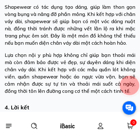
Shapewear có tác dụng tạo dáng, giúp làm thon gọn
vòng bụng và nâng đỡ phần mông. Khi kết hợp với chân
váy dài, shapewear sẽ giúp bạn có một vóc dáng nuột
nà, đồng thời tránh được những vết lằn lộ ra khi mặc
trang phục ôm sát. Đây là một món đồ không thể thiếu
nếu bạn muốn diện chân váy dài một cách hoàn hảo.
Lựa chọn nội y phù hợp không chỉ giúp bạn thoải mái
mà còn đảm bảo được vẻ đẹp, sự duyên dáng khi diện
chân váy dài. Khi kết hợp với các mẫu quần lót không
viền, quần shapewear hoặc áo ngực vừa vặn, bạn sẽ
cảm nhận được sự tự tin và thoải mái suốt cả ngày,
đồng thời tôn lên đường cong cơ thể một cách tinh tế.
4. Lời kết
Với những gợi ý cách phối đồ với chân váy dài ở trên,
0
chắc hẳn các nàng đã có thêm nhiều cảm hứng để làm
mới phong cách mỗi ngày. Chỉ cần một chút tinh tế