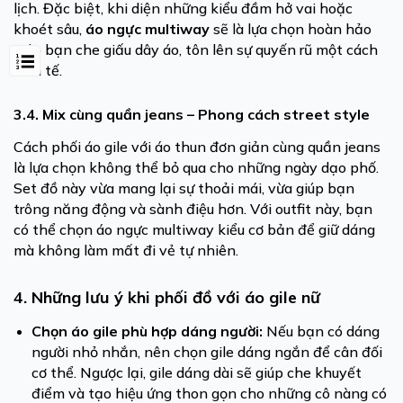
lịch. Đặc biệt, khi diện những kiểu đầm hở vai hoặc
khoét sâu,
áo ngực multiway
sẽ là lựa chọn hoàn hảo
giúp bạn che giấu dây áo, tôn lên sự quyến rũ một cách
tinh tế.
3.4. Mix cùng quần jeans – Phong cách street style
Cách phối áo gile với áo thun đơn giản cùng quần jeans
là lựa chọn không thể bỏ qua cho những ngày dạo phố.
Set đồ này vừa mang lại sự thoải mái, vừa giúp bạn
trông năng động và sành điệu hơn. Với outfit này, bạn
có thể chọn áo ngực multiway kiểu cơ bản để giữ dáng
mà không làm mất đi vẻ tự nhiên.
4. Những lưu ý khi phối đồ với áo gile nữ
Chọn áo gile phù hợp dáng người:
Nếu bạn có dáng
người nhỏ nhắn, nên chọn gile dáng ngắn để cân đối
cơ thể. Ngược lại, gile dáng dài sẽ giúp che khuyết
điểm và tạo hiệu ứng thon gọn cho những cô nàng có