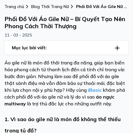
Trang chủ
Blog Thời Trang Nữ
Phối Đồ Với Áo Gile Nữ –
Bí Quyết Tạo Nên Phong
Phối Đồ Với Áo Gile Nữ – Bí Quyết Tạo Nên
Cách Thời Thượng
Phong Cách Thời Thượng
11 - 03 - 2025
Mục lục bài viết:
Áo gile nữ là món đồ thời trang đa năng, giúp bạn biến
hóa phong cách từ thanh lịch đến cá tính chỉ trong vài
bước đơn giản. Nhưng làm sao để phối đồ với áo gile
thật sành điệu mà vẫn đảm bảo sự thoải mái, đặc biệt
khi lựa chọn nội y phù hợp? Hãy cùng
iBasic
khám phá
cách phối đồ với áo gile nữ và lý do vì sao
áo ngực
multiway
là trợ thủ đắc lực cho những outfit này.
1. Vì sao áo gile nữ là món đồ không thể thiếu
trong tủ đồ?