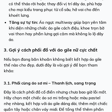
có thể tháo rời hoặc thay đổi vị trí dây áo, phù hợp
cho mọi kiểu trang phục từ cổ sâu, hở vai cho đến
khoét lưng.
Tăng sự tự tin:
Áo ngực multiway giúp bạn yên tâm
khi diện những chiếc áo gile cách điệu, khoe trọn bờ
vai thon hay phần lưng gợi cảm mà không lo lộ dây
áo.
3. Gợi ý cách phối đồ với áo gile nữ cực chất
Nếu bạn đang băn khoăn không biết kết hợp áo gile
thế nào cho đẹp, dưới đây là vài gợi ý để bạn tham
khảo:
3.1. Phối cùng áo sơ mi – Thanh lịch, sang trọng
Đây là cách phối đồ cổ điển nhưng chưa bao giờ lỗi mốt.
Hãy chọn một chiếc áo sơ mi trắng hoặc màu pastel
nhẹ nhàng, kết hợp với áo gile dáng dài, thêm một chiếc
quần tây hoặc chân váy midi. Để tổng thể thêm phần