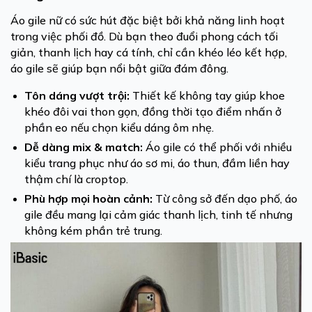
Áo gile nữ có sức hút đặc biệt bởi khả năng linh hoạt
trong việc phối đồ. Dù bạn theo đuổi phong cách tối
giản, thanh lịch hay cá tính, chỉ cần khéo léo kết hợp,
áo gile sẽ giúp bạn nổi bật giữa đám đông.
Tôn dáng vượt trội:
Thiết kế không tay giúp khoe
khéo đôi vai thon gọn, đồng thời tạo điểm nhấn ở
phần eo nếu chọn kiểu dáng ôm nhẹ.
Dễ dàng mix & match:
Áo gile có thể phối với nhiều
kiểu trang phục như áo sơ mi, áo thun, đầm liền hay
thậm chí là croptop.
Phù hợp mọi hoàn cảnh:
Từ công sở đến dạo phố, áo
gile đều mang lại cảm giác thanh lịch, tinh tế nhưng
không kém phần trẻ trung.