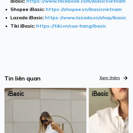
iBasic:
https-//www.facebook.com/iBasicVietnam
Shopee iBasic:
https-//shopee.vn/ibasicvietnam
Lazada iBasic:
https-//www.lazada.vn/shop/ibasic
Tiki iBasic:
https-//tiki.vn/cua-hang/ibasic
Tin liên quan
Xem thêm