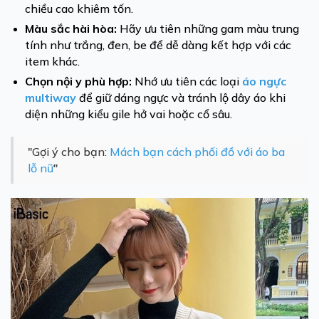
chiều cao khiêm tốn.
Màu sắc hài hòa:
Hãy ưu tiên những gam màu trung
tính như trắng, đen, be để dễ dàng kết hợp với các
item khác.
Chọn nội y phù hợp:
Nhớ ưu tiên các loại
áo ngực
multiway
để giữ dáng ngực và tránh lộ dây áo khi
diện những kiểu gile hở vai hoặc cổ sâu.
"Gợi ý cho bạn:
Mách bạn cách phối đồ với áo ba
lỗ nữ
"