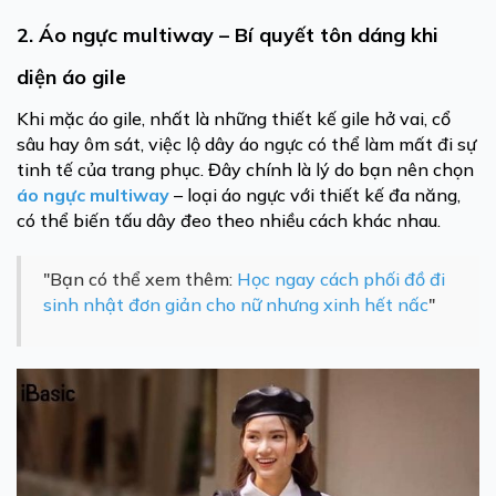
2. Áo ngực multiway – Bí quyết tôn dáng khi
diện áo gile
Khi mặc áo gile, nhất là những thiết kế gile hở vai, cổ
sâu hay ôm sát, việc lộ dây áo ngực có thể làm mất đi sự
tinh tế của trang phục. Đây chính là lý do bạn nên chọn
áo ngực multiway
– loại áo ngực với thiết kế đa năng,
có thể biến tấu dây đeo theo nhiều cách khác nhau.
"Bạn có thể xem thêm:
Học ngay cách phối đồ đi
sinh nhật đơn giản cho nữ nhưng xinh hết nấc
"