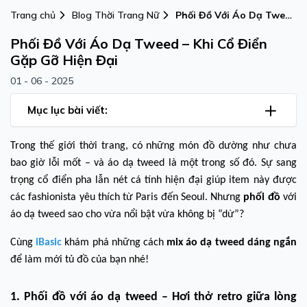
Trang chủ
Blog Thời Trang Nữ
Phối Đồ Với Áo Dạ Tweed
– Khi Cổ Điển Gặp Gỡ
Phối Đồ Với Áo Dạ Tweed – Khi Cổ Điển
Hiện Đại
Gặp Gỡ Hiện Đại
01 - 06 - 2025
Mục lục bài viết:
Trong thế giới thời trang, có những món đồ dường như chưa
bao giờ lỗi mốt – và áo dạ tweed là một trong số đó. Sự sang
trọng cổ điển pha lẫn nét cá tính hiện đại giúp item này được
các fashionista yêu thích từ Paris đến Seoul. Nhưng
phối đồ
với
áo dạ tweed sao cho vừa nổi bật vừa không bị “dừ”?
Cùng
iBasic
khám phá những cách
mix áo dạ tweed dáng ngắn
để làm mới tủ đồ của bạn nhé!
1. Phối đồ với áo dạ tweed – Hơi thở retro giữa lòng