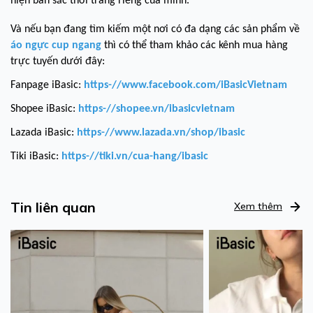
hiện bản sắc thời trang riêng của mình.
Và nếu bạn đang tìm kiếm một nơi có đa dạng các sản phẩm về
á
o ngực cup ngang
thì có thể tham khảo các kênh mua hàng
trực tuyến dưới đây:
Fanpage iBasic:
https-//www.facebook.com/iBasicVietnam
Shopee iBasic:
https-//shopee.vn/ibasicvietnam
Lazada iBasic:
https-//www.lazada.vn/shop/ibasic
Tiki iBasic:
https-//tiki.vn/cua-hang/ibasic
Tin liên quan
Xem thêm