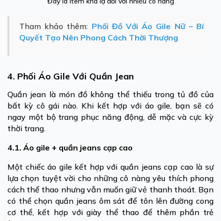
Đây là item khá lạ đối với nhiều cô nàng
Tham khảo thêm:
Phối Đồ Với Áo Gile Nữ – Bí
Quyết Tạo Nên Phong Cách Thời Thượng
4. Phối Áo Gile Với Quần Jean
Quần jean là món đồ không thể thiếu trong tủ đồ của
bất kỳ cô gái nào. Khi kết hợp với áo gile, bạn sẽ có
ngay một bộ trang phục năng động, dễ mặc và cực kỳ
thời trang.
4.1. Áo gile + quần jeans cạp cao
Một chiếc áo gile kết hợp với quần jeans cạp cao là sự
lựa chọn tuyệt vời cho những cô nàng yêu thích phong
cách thể thao nhưng vẫn muốn giữ vẻ thanh thoát. Bạn
có thể chọn quần jeans ôm sát để tôn lên đường cong
cơ thể, kết hợp với giày thể thao để thêm phần trẻ