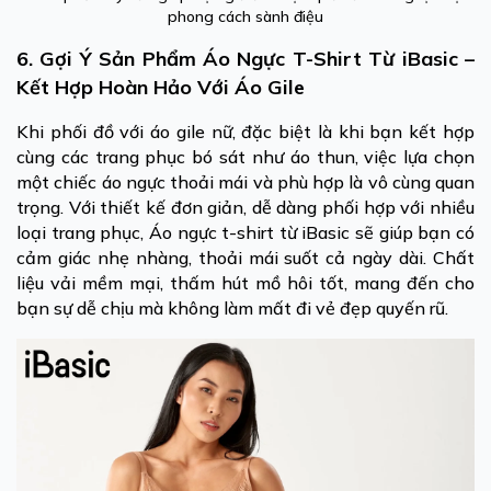
phong cách sành điệu
6. Gợi Ý Sản Phẩm Áo Ngực T-Shirt Từ iBasic –
Kết Hợp Hoàn Hảo Với Áo Gile
Khi phối đồ với áo gile nữ, đặc biệt là khi bạn kết hợp
cùng các trang phục bó sát như áo thun, việc lựa chọn
một chiếc áo ngực thoải mái và phù hợp là vô cùng quan
trọng. Với thiết kế đơn giản, dễ dàng phối hợp với nhiều
loại trang phục, Áo ngực t-shirt từ iBasic sẽ giúp bạn có
cảm giác nhẹ nhàng, thoải mái suốt cả ngày dài. Chất
liệu vải mềm mại, thấm hút mồ hôi tốt, mang đến cho
bạn sự dễ chịu mà không làm mất đi vẻ đẹp quyến rũ.