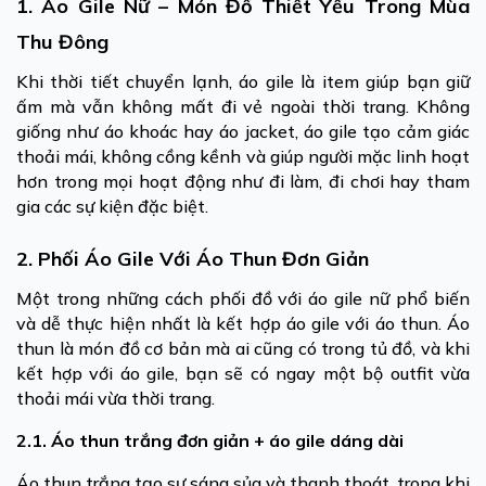
1. Áo Gile Nữ – Món Đồ Thiết Yếu Trong Mùa
Thu Đông
Khi thời tiết chuyển lạnh, áo gile là item giúp bạn giữ
ấm mà vẫn không mất đi vẻ ngoài thời trang. Không
giống như áo khoác hay áo jacket, áo gile tạo cảm giác
thoải mái, không cồng kềnh và giúp người mặc linh hoạt
hơn trong mọi hoạt động như đi làm, đi chơi hay tham
gia các sự kiện đặc biệt.
2. Phối Áo Gile Với Áo Thun Đơn Giản
Một trong những cách phối đồ với áo gile nữ phổ biến
và dễ thực hiện nhất là kết hợp áo gile với áo thun. Áo
thun là món đồ cơ bản mà ai cũng có trong tủ đồ, và khi
kết hợp với áo gile, bạn sẽ có ngay một bộ outfit vừa
thoải mái vừa thời trang.
2.1. Áo thun trắng đơn giản + áo gile dáng dài
Áo thun trắng tạo sự sáng sủa và thanh thoát, trong khi