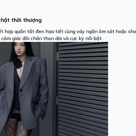
thật thời thượng
t hợp quần tất đen họa tiết cùng váy ngắn ôm sát hoặc shor
cảm giác đôi chân thon dài và cực kỳ nổi bật.