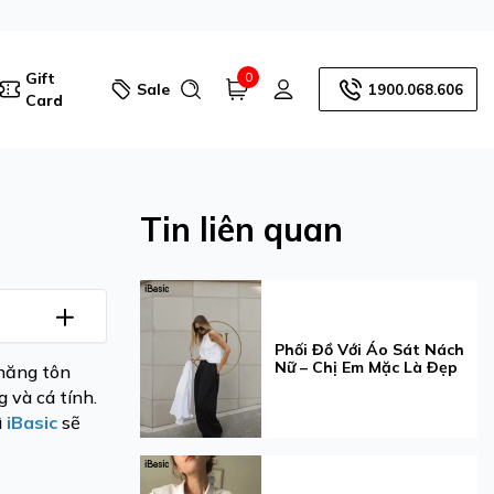
Gift
0
Sale
1900.068.606
Card
Tin liên quan
Phối Đồ Với Áo Sát Nách
Nữ – Chị Em Mặc Là Đẹp
 năng tôn
 và cá tính.
ì
iBasic
sẽ