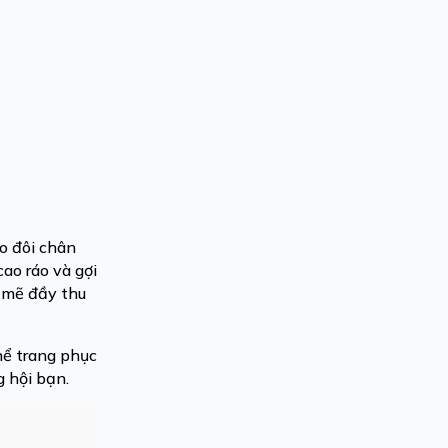
o đôi chân
cao ráo và gợi
 mẽ đầy thu
hể trang phục
g hội bạn.