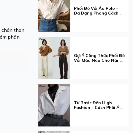
Phối Đồ Với Áo Polo –
Đa Dạng Phong Cách
Nàng Muốn!
i chân thon
 kém phần
Gợi Ý Công Thức Phối Đồ
Với Màu Nâu Cho Nàng
Thêm Xinh
Từ Basic Đến High
Fashion – Cách Phối Áo
Cổ Lọ Khiến Ai Cũng
Trầm Trồ