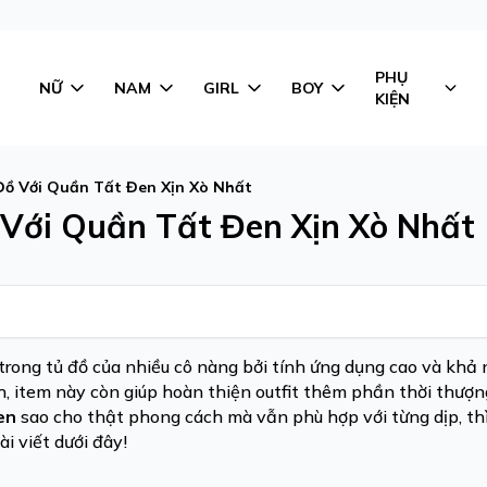
PHỤ
NỮ
NAM
GIRL
BOY
KIỆN
Đồ Với Quần Tất Đen Xịn Xò Nhất
 Với Quần Tất Đen Xịn Xò Nhất
trong tủ đồ của nhiều cô nàng bởi tính ứng dụng cao và khả
, item này còn giúp hoàn thiện outfit thêm phần thời thượng
en
sao cho thật phong cách mà vẫn phù hợp với từng dịp, th
i viết dưới đây!