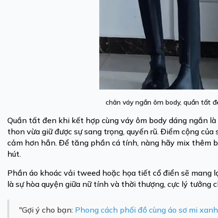
chân váy ngắn ôm body, quần tất 
Quần tất đen khi kết hợp cùng váy ôm body dáng ngắn là
thon vừa giữ được sự sang trọng, quyến rũ. Điểm cộng của s
cảm hơn hẳn. Để tăng phần cá tính, nàng hãy mix thêm b
hút.
Phần áo khoác vải tweed hoặc họa tiết cổ điển sẽ mang lạ
là sự hòa quyện giữa nữ tính và thời thượng, cực lý tưởng
"Gợi ý cho bạn:
Phong cách phối đồ cùng áo sơ mi xan