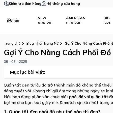
Kiểm tra đơn hàng
Hệ thống cửa hàng
NEW
AMERICAN
BIG
ARRIVAL
CLASSIC
SIZE
Trang chủ
Blog Thời Trang Nữ
Gợi Ý Cho Nàng Cách Phối 
Gợi Ý Cho Nàng Cách Phối Đồ
08 - 05 - 2025
Mục lục bài viết:
Quần tất đen từ lâu đã trở thành món đồ không thể thiếu 
dáng tuyệt vời. Không chỉ giữ ấm trong những ngày se lạnh
Nếu bạn đang phân vân chưa biết
phối đồ với quần tất đ
bật mí cho bạn loạt gợi ý mix & match xịn xò nhất trong bà
1. Quần tất đen phối đồ như thế nào thì đẹp?