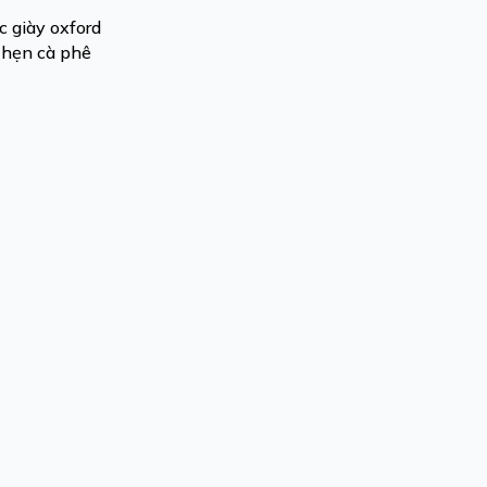
c giày oxford
i hẹn cà phê