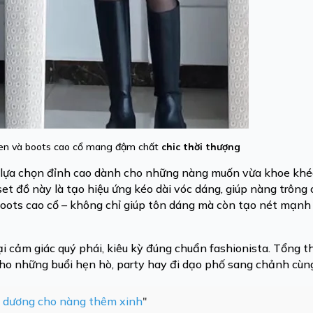
đen và boots cao cổ mang đậm chất
chic thời thượng
 lựa chọn đỉnh cao dành cho những nàng muốn vừa khoe khé
et đồ này là tạo hiệu ứng kéo dài vóc dáng, giúp nàng trông 
oots cao cổ – không chỉ giúp tôn dáng mà còn tạo nét mạnh
i cảm giác quý phái, kiêu kỳ đúng chuẩn fashionista. Tổng t
 cho những buổi hẹn hò, party hay đi dạo phố sang chảnh cùn
h dương cho nàng thêm xinh
"