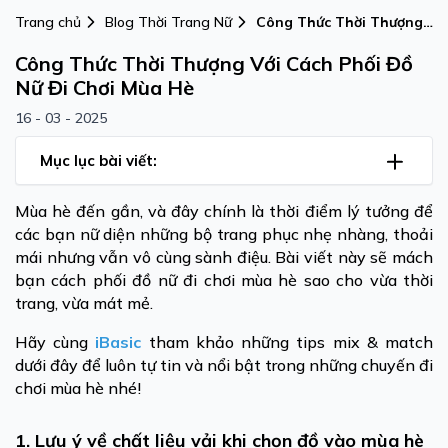
Trang chủ
Blog Thời Trang Nữ
Công Thức Thời Thượng
Với Cách Phối Đồ Nữ Đi
Công Thức Thời Thượng Với Cách Phối Đồ
Chơi Mùa Hè
Nữ Đi Chơi Mùa Hè
16 - 03 - 2025
Mục lục bài viết:
Mùa hè đến gần, và đây chính là thời điểm lý tưởng để
các bạn nữ diện những bộ trang phục nhẹ nhàng, thoải
mái nhưng vẫn vô cùng sành điệu. Bài viết này sẽ mách
bạn cách phối đồ nữ đi chơi mùa hè sao cho vừa thời
trang, vừa mát mẻ.
Hãy cùng
iBasic
tham khảo những tips mix & match
dưới đây để luôn tự tin và nổi bật trong những chuyến đi
chơi mùa hè nhé!
1. Lưu ý về chất liệu vải khi chọn đồ vào mùa hè