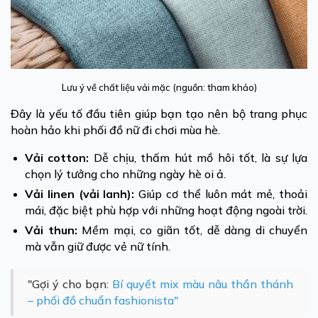
Lưu ý về chất liệu vải mặc (nguồn: tham khảo)
Đây là yếu tố đầu tiên giúp bạn tạo nên bộ trang phục
hoàn hảo khi phối đồ nữ đi chơi mùa hè.
Vải cotton:
Dễ chịu, thấm hút mồ hôi tốt, là sự lựa
chọn lý tưởng cho những ngày hè oi ả.
Vải linen (vải lanh):
Giúp cơ thể luôn mát mẻ, thoải
mái, đặc biệt phù hợp với những hoạt động ngoài trời.
Vải thun:
Mềm mại, co giãn tốt, dễ dàng di chuyển
mà vẫn giữ được vẻ nữ tính.
"Gợi ý cho bạn:
Bí quyết mix màu nâu thần thánh
– phối đồ chuẩn fashionista"