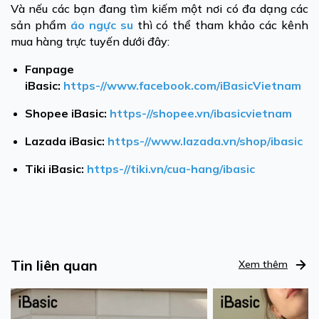
Và nếu các bạn đang tìm kiếm một nơi có đa dạng các
sản phẩm
áo ngực su
thì có thể tham khảo các kênh
mua hàng trực tuyến dưới đây:
Fanpage
iBasic:
https-//www.facebook.com/iBasicVietnam
Shopee iBasic:
https-//shopee.vn/ibasicvietnam
Lazada iBasic:
https-//www.lazada.vn/shop/ibasic
Tiki iBasic:
https-//tiki.vn/cua-hang/ibasic
Tin liên quan
Xem thêm